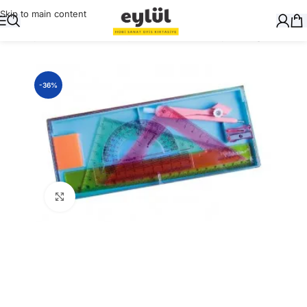
Skip to main content
Ana Sayfa
/
Masaüstü Gereçler
/
Cetvelleri, Gönye, Pergel
-36%
Büyütmek için tıklayın