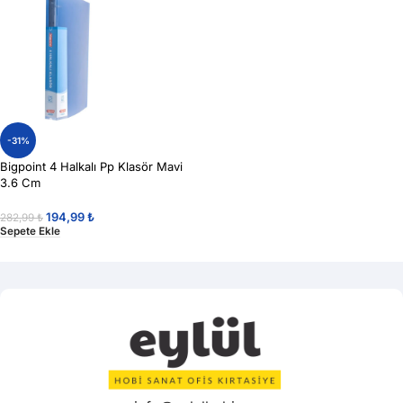
-31%
Bigpoint 4 Halkalı Pp Klasör Mavi
3.6 Cm
194,99
₺
282,99
₺
Sepete Ekle