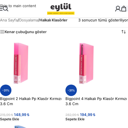
Skip to main content
Ana Sayfa
/
Dosyalama
/
Halkalı Klasörler
3 sonucun tümü gösteriliyor
Kenar çubuğunu göster
-31%
-31%
Bigpoint 2 Halkalı Pp Klasör Kırmızı
Bigpoint 4 Halkalı Pp Klasör Kırmızı
3.6 Cm
3.6 Cm
148,99
₺
194,99
₺
215,99
₺
282,99
₺
Sepete Ekle
Sepete Ekle