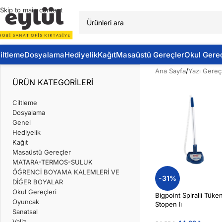
Skip to main content
iltleme
Dosyalama
Hediyelik
Kağıt
Masaüstü Gereçler
Okul Gereç
Ana Sayfa
/
Yazı Gereçl
ÜRÜN KATEGORILERI
Ciltleme
Dosyalama
Genel
Hediyelik
Kağıt
Masaüstü Gereçler
MATARA-TERMOS-SULUK
ÖĞRENCİ BOYAMA KALEMLERİ VE
-31%
DİĞER BOYALAR
Okul Gereçleri
Bigpoint Spiralli Tü
Oyuncak
Stopen Iı
Sanatsal
Valiz