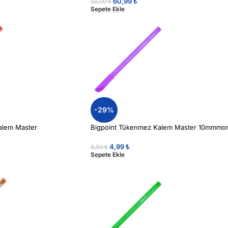
60,99
₺
88,99
₺
Sepete Ekle
-29%
alem Master
Bigpoint Tükenmez Kalem Master 10mmmo
4,99
₺
6,99
₺
Sepete Ekle