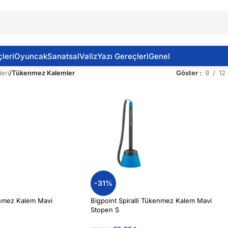
leri
Oyuncak
Sanatsal
Valiz
Yazı Gereçleri
Genel
eri
/
Tükenmez Kalemler
Göster
9
12
-31%
kenmez Kalem Mavi
Bigpoint Spiralli Tükenmez Kalem Mavi
Stopen S