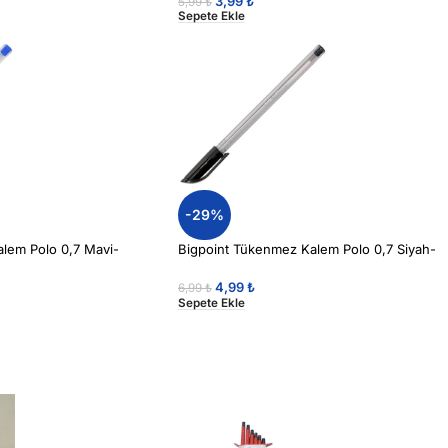
3,99
₺
5,99
₺
Sepete Ekle
-29%
lem Polo 0,7 Mavi-
Bigpoint Tükenmez Kalem Polo 0,7 Siyah-
4,99
₺
6,99
₺
Sepete Ekle