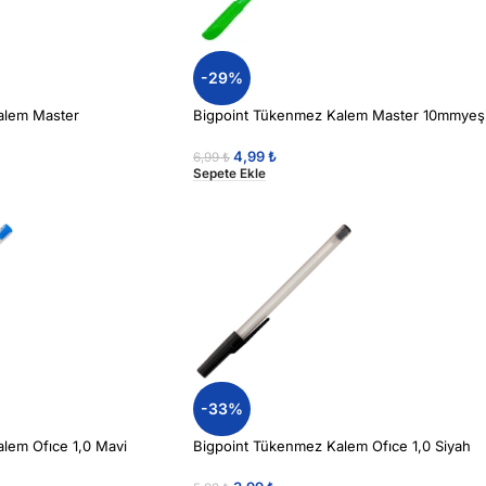
-29%
alem Master
Bigpoint Tükenmez Kalem Master 10mmyeşi
4,99
₺
6,99
₺
Sepete Ekle
-33%
lem Ofıce 1,0 Mavi
Bigpoint Tükenmez Kalem Ofıce 1,0 Siyah