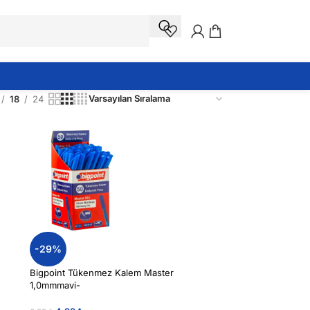
18
24
-29%
Bigpoint Tükenmez Kalem Master
1,0mmmavi-