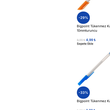
-29%
Bigpoint Tükenmez K
10mmturuncu
4,99
₺
6,99
₺
Sepete Ekle
-33%
Bigpoint Tükenmez Ka