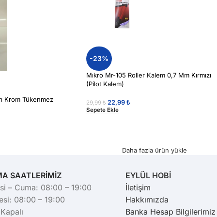
-23%
Mıkro Mr-105 Roller Kalem 0,7 Mm Kırmızı
(Pilot Kalem)
arı Krom Tükenmez
22,99
₺
29,99
₺
Sepete Ekle
Daha fazla ürün yükle
MA SAATLERİMİZ
EYLÜL HOBİ
si – Cuma: 08:00 – 19:00
İletişim
si: 08:00 – 19:00
Hakkımızda
 Kapalı
Banka Hesap Bilgilerimiz