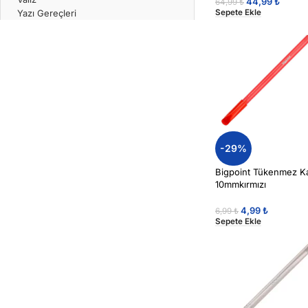
44,99
₺
64,99
₺
Sepete Ekle
Yazı Gereçleri
-29%
Bigpoint Tükenmez K
10mmkırmızı
4,99
₺
6,99
₺
Sepete Ekle