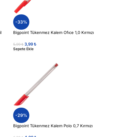
-33%
l
Bigpoint Tükenmez Kalem Ofıce 1,0 Kırmızı
3,99
₺
5,99
₺
Sepete Ekle
-29%
Bigpoint Tükenmez Kalem Polo 0,7 Kırmızı