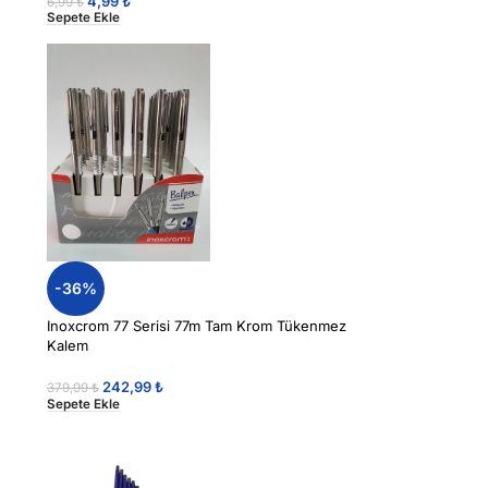
4,99
₺
6,99
₺
Sepete Ekle
-36%
Inoxcrom 77 Serisi 77m Tam Krom Tükenmez
Kalem
242,99
₺
379,99
₺
Sepete Ekle