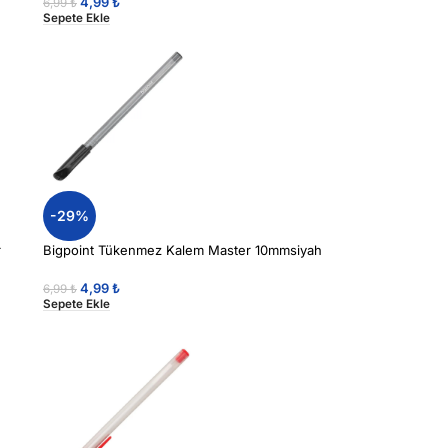
4,99
₺
6,99
₺
Sepete Ekle
-29%
r
Bigpoint Tükenmez Kalem Master 10mmsiyah
4,99
₺
6,99
₺
Sepete Ekle