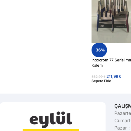
-36%
Inoxcrom 77 Serisi Y
Kalem
211,99
₺
332,99
₺
Sepete Ekle
ÇALIŞ
Pazarte
Cumarte
Pazar :