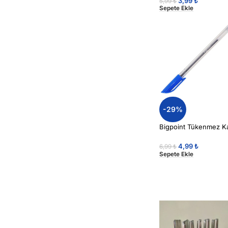
3,99
₺
5,99
₺
Sepete Ekle
-29%
Bigpoint Tükenmez Ka
4,99
₺
6,99
₺
Sepete Ekle