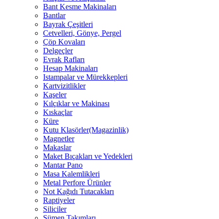
Bant Kesme Makinaları
Bantlar
Bayrak Çeşitleri
Cetvelleri, Gönye, Pergel
Çöp Kovaları
Delgeçler
Evrak Rafları
Hesap Makinaları
Istampalar ve Mürekkepleri
Kartvizitlikler
Kaşeler
Kılçıklar ve Makinası
Kıskaçlar
Küre
Kutu Klasörler(Magazinlik)
Magnetler
Makaslar
Maket Bıçakları ve Yedekleri
Mantar Pano
Masa Kalemlikleri
Metal Perfore Ürünler
Not Kağıdı Tutacakları
Raptiyeler
Siliciler
Sümen Takımları