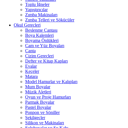
Toplu İğneler
Yapıştırıcılar
Zımba Makinaları
Zımba Telleri ve Sökücüler
Okul Gereçleri
Beslenme Çantası
Boya Kalemleri
Boyama Önlükleri
Cam ve Yüz Boyaları
Çanta
Çizim Gereçleri
Defter ve Kitap Kapları
Evalar
Keçeler
Matara
Model Hamurlar ve Kalıpları
Mum Boyalar
Müzik Aletleri
Oyun ve Proje Hamurları
Parmak Boyalar
Pastel Boyalar
Ponpon ve Şöniller
Şekilgeçler
Silikon ve Makinaları
Suluboyalar ve Su Kabı