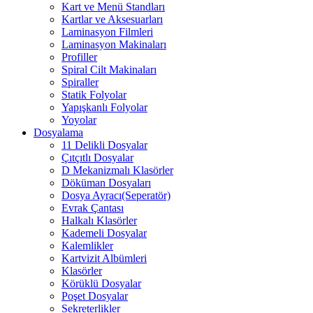
Kart ve Menü Standları
Kartlar ve Aksesuarları
Laminasyon Filmleri
Laminasyon Makinaları
Profiller
Spiral Cilt Makinaları
Spiraller
Statik Folyolar
Yapışkanlı Folyolar
Yoyolar
Dosyalama
11 Delikli Dosyalar
Çıtçıtlı Dosyalar
D Mekanizmalı Klasörler
Döküman Dosyaları
Dosya Ayracı(Seperatör)
Evrak Çantası
Halkalı Klasörler
Kademeli Dosyalar
Kalemlikler
Kartvizit Albümleri
Klasörler
Körüklü Dosyalar
Poşet Dosyalar
Sekreterlikler