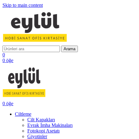
Skip to main content
Arama
0
0
öğe
0
öğe
Ciltleme
Cilt Kapakları
Evrak İmha Makinaları
Fotokopi Asetatı
Giyotinler