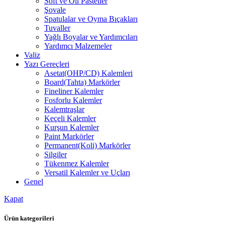
Soft ve Oil Pasteller
Şovale
Spatulalar ve Oyma Bıçakları
Tuvaller
Yağlı Boyalar ve Yardımcıları
Yardımcı Malzemeler
Valiz
Yazı Gereçleri
Asetat(OHP/CD) Kalemleri
Board(Tahta) Markörler
Fineliner Kalemler
Fosforlu Kalemler
Kalemtraşlar
Keçeli Kalemler
Kurşun Kalemler
Paint Markörler
Permanent(Koli) Markörler
Silgiler
Tükenmez Kalemler
Versatil Kalemler ve Uçları
Genel
Kapat
Ürün kategorileri