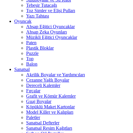
Tebeşir Tutacağı
Toz Simler ve Elişi Pulları
Yazı Tahtası
Oyuncak
Ahşap Eğitici Oyuncaklar
Ahşap Zeka Oyunları
Müzikli Eğitici Oyuncaklar
Paten
Plastik Bloklar
Puzzle
Top
Balon
Sanatsal
Akrilik Boyalar ve Yardımcıları
Cezanne Yağlı Boyalar
Dereceli Kalemler
Fırçalar
Grafit ve Kömür Kalemler
Guaj Boyalar
Köpüklü Maket Kartonlar
Model Killer ve Kalıpları
Paletler
Sanatsal Defterler
Sanatsal Resim Kağıtları