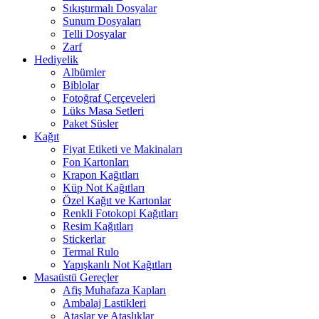
Sıkıştırmalı Dosyalar
Sunum Dosyaları
Telli Dosyalar
Zarf
Hediyelik
Albümler
Biblolar
Fotoğraf Çerçeveleri
Lüks Masa Setleri
Paket Süsler
Kağıt
Fiyat Etiketi ve Makinaları
Fon Kartonları
Krapon Kağıtları
Küp Not Kağıtları
Özel Kağıt ve Kartonlar
Renkli Fotokopi Kağıtları
Resim Kağıtları
Stickerlar
Termal Rulo
Yapışkanlı Not Kağıtları
Masaüstü Gereçler
Afiş Muhafaza Kapları
Ambalaj Lastikleri
Ataşlar ve Ataşlıklar