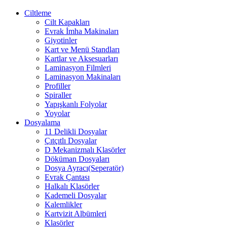
Ciltleme
Cilt Kapakları
Evrak İmha Makinaları
Giyotinler
Kart ve Menü Standları
Kartlar ve Aksesuarları
Laminasyon Filmleri
Laminasyon Makinaları
Profiller
Spiraller
Yapışkanlı Folyolar
Yoyolar
Dosyalama
11 Delikli Dosyalar
Çıtçıtlı Dosyalar
D Mekanizmalı Klasörler
Döküman Dosyaları
Dosya Ayracı(Seperatör)
Evrak Çantası
Halkalı Klasörler
Kademeli Dosyalar
Kalemlikler
Kartvizit Albümleri
Klasörler