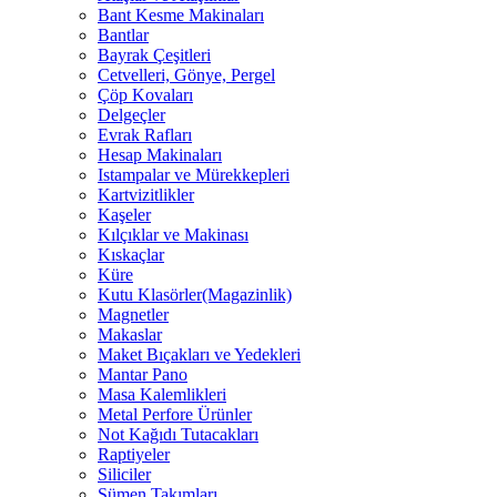
Bant Kesme Makinaları
Bantlar
Bayrak Çeşitleri
Cetvelleri, Gönye, Pergel
Çöp Kovaları
Delgeçler
Evrak Rafları
Hesap Makinaları
Istampalar ve Mürekkepleri
Kartvizitlikler
Kaşeler
Kılçıklar ve Makinası
Kıskaçlar
Küre
Kutu Klasörler(Magazinlik)
Magnetler
Makaslar
Maket Bıçakları ve Yedekleri
Mantar Pano
Masa Kalemlikleri
Metal Perfore Ürünler
Not Kağıdı Tutacakları
Raptiyeler
Siliciler
Sümen Takımları