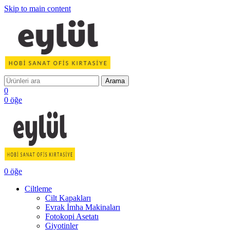
Skip to main content
Arama
0
0
öğe
0
öğe
Ciltleme
Cilt Kapakları
Evrak İmha Makinaları
Fotokopi Asetatı
Giyotinler