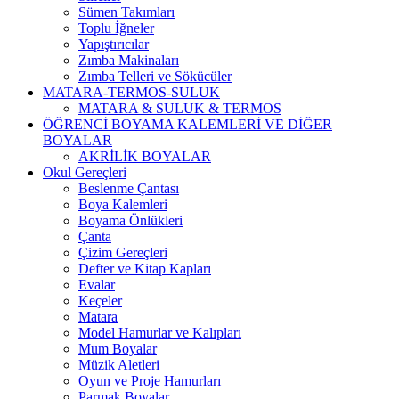
Sümen Takımları
Toplu İğneler
Yapıştırıcılar
Zımba Makinaları
Zımba Telleri ve Sökücüler
MATARA-TERMOS-SULUK
MATARA & SULUK & TERMOS
ÖĞRENCİ BOYAMA KALEMLERİ VE DİĞER
BOYALAR
AKRİLİK BOYALAR
Okul Gereçleri
Beslenme Çantası
Boya Kalemleri
Boyama Önlükleri
Çanta
Çizim Gereçleri
Defter ve Kitap Kapları
Evalar
Keçeler
Matara
Model Hamurlar ve Kalıpları
Mum Boyalar
Müzik Aletleri
Oyun ve Proje Hamurları
Parmak Boyalar