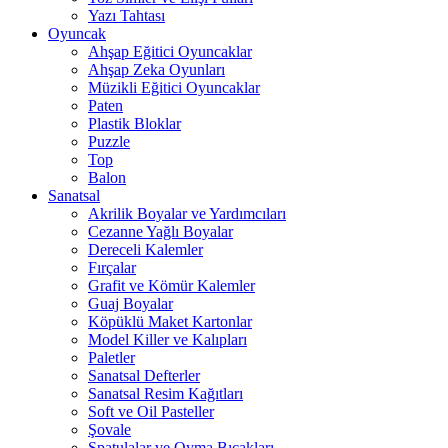
Yazı Tahtası
Oyuncak
Ahşap Eğitici Oyuncaklar
Ahşap Zeka Oyunları
Müzikli Eğitici Oyuncaklar
Paten
Plastik Bloklar
Puzzle
Top
Balon
Sanatsal
Akrilik Boyalar ve Yardımcıları
Cezanne Yağlı Boyalar
Dereceli Kalemler
Fırçalar
Grafit ve Kömür Kalemler
Guaj Boyalar
Köpüklü Maket Kartonlar
Model Killer ve Kalıpları
Paletler
Sanatsal Defterler
Sanatsal Resim Kağıtları
Soft ve Oil Pasteller
Şovale
Spatulalar ve Oyma Bıçakları