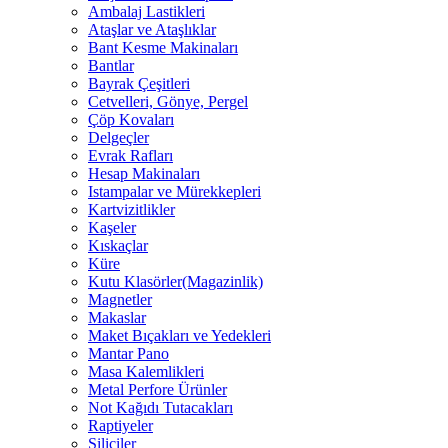
Ambalaj Lastikleri
Ataşlar ve Ataşlıklar
Bant Kesme Makinaları
Bantlar
Bayrak Çeşitleri
Cetvelleri, Gönye, Pergel
Çöp Kovaları
Delgeçler
Evrak Rafları
Hesap Makinaları
Istampalar ve Mürekkepleri
Kartvizitlikler
Kaşeler
Kıskaçlar
Küre
Kutu Klasörler(Magazinlik)
Magnetler
Makaslar
Maket Bıçakları ve Yedekleri
Mantar Pano
Masa Kalemlikleri
Metal Perfore Ürünler
Not Kağıdı Tutacakları
Raptiyeler
Siliciler