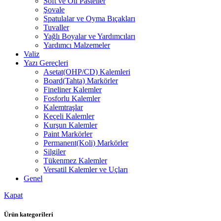
Soft ve Oil Pasteller
Şovale
Spatulalar ve Oyma Bıçakları
Tuvaller
Yağlı Boyalar ve Yardımcıları
Yardımcı Malzemeler
Valiz
Yazı Gereçleri
Asetat(OHP/CD) Kalemleri
Board(Tahta) Markörler
Fineliner Kalemler
Fosforlu Kalemler
Kalemtraşlar
Keçeli Kalemler
Kurşun Kalemler
Paint Markörler
Permanent(Koli) Markörler
Silgiler
Tükenmez Kalemler
Versatil Kalemler ve Uçları
Genel
Kapat
Ürün kategorileri