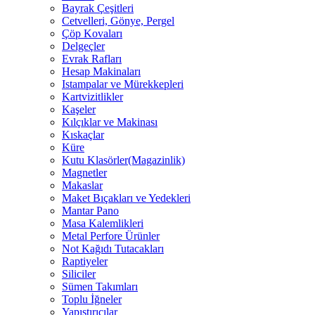
Bayrak Çeşitleri
Cetvelleri, Gönye, Pergel
Çöp Kovaları
Delgeçler
Evrak Rafları
Hesap Makinaları
Istampalar ve Mürekkepleri
Kartvizitlikler
Kaşeler
Kılçıklar ve Makinası
Kıskaçlar
Küre
Kutu Klasörler(Magazinlik)
Magnetler
Makaslar
Maket Bıçakları ve Yedekleri
Mantar Pano
Masa Kalemlikleri
Metal Perfore Ürünler
Not Kağıdı Tutacakları
Raptiyeler
Siliciler
Sümen Takımları
Toplu İğneler
Yapıştırıcılar