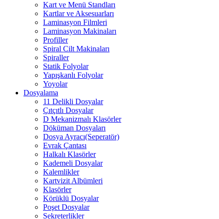
Kart ve Menü Standları
Kartlar ve Aksesuarları
Laminasyon Filmleri
Laminasyon Makinaları
Profiller
Spiral Cilt Makinaları
Spiraller
Statik Folyolar
Yapışkanlı Folyolar
Yoyolar
Dosyalama
11 Delikli Dosyalar
Çıtçıtlı Dosyalar
D Mekanizmalı Klasörler
Döküman Dosyaları
Dosya Ayracı(Seperatör)
Evrak Çantası
Halkalı Klasörler
Kademeli Dosyalar
Kalemlikler
Kartvizit Albümleri
Klasörler
Körüklü Dosyalar
Poşet Dosyalar
Sekreterlikler