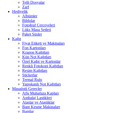
Telli Dosyalar
Zarf
Hediyelik
Albümler
Biblolar
Fotoğraf Çerçeveleri
Lüks Masa Setleri
Paket Süsler
Kağıt
Fiyat Etiketi ve Makinaları
Fon Kartonları
Krapon Kağıtları
Küp Not Kağıtları
Özel Kağıt ve Kartonlar
Renkli Fotokopi Kağıtları
Resim Kağıtları
Stickerlar
Termal Rulo
Yapışkanlı Not Kağıtları
Masaüstü Gereçler
Afiş Muhafaza Kapları
Ambalaj Lastikleri
Ataşlar ve Ataşlıklar
Bant Kesme Makinaları
Bantlar