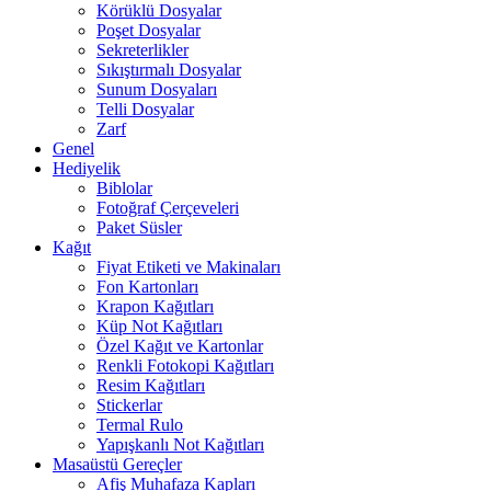
Körüklü Dosyalar
Poşet Dosyalar
Sekreterlikler
Sıkıştırmalı Dosyalar
Sunum Dosyaları
Telli Dosyalar
Zarf
Genel
Hediyelik
Biblolar
Fotoğraf Çerçeveleri
Paket Süsler
Kağıt
Fiyat Etiketi ve Makinaları
Fon Kartonları
Krapon Kağıtları
Küp Not Kağıtları
Özel Kağıt ve Kartonlar
Renkli Fotokopi Kağıtları
Resim Kağıtları
Stickerlar
Termal Rulo
Yapışkanlı Not Kağıtları
Masaüstü Gereçler
Afiş Muhafaza Kapları