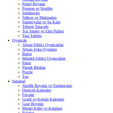
Pastel Boyalar
Ponpon ve Şöniller
Şekilgeçler
Silikon ve Makinaları
Suluboyalar ve Su Kabı
Tebeşir Tutacağı
Toz Simler ve Elişi Pulları
Yazı Tahtası
Oyuncak
Ahşap Eğitici Oyuncaklar
Ahşap Zeka Oyunları
Balon
Müzikli Eğitici Oyuncaklar
Paten
Plastik Bloklar
Puzzle
Top
Sanatsal
Akrilik Boyalar ve Yardımcıları
Dereceli Kalemler
Fırçalar
Grafit ve Kömür Kalemler
Guaj Boyalar
Model Killer ve Kalıpları
Paletler