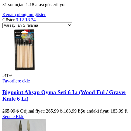
31 sonuçtan 1-18 arası gösteriliyor
Kenar çubuğunu göster
Göster
9
12
18
24
-31%
Favorilere ekle
Bigpoint Ahşap Oyma Seti 6 Lı (Wood Ful / Graver
Knıfe 6 Lı)
265,99
₺
Orijinal fiyat: 265,99 ₺.
183,99
₺
Şu andaki fiyat: 183,99 ₺.
Sepete Ekle