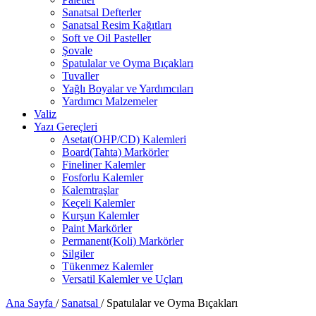
Sanatsal Defterler
Sanatsal Resim Kağıtları
Soft ve Oil Pasteller
Şovale
Spatulalar ve Oyma Bıçakları
Tuvaller
Yağlı Boyalar ve Yardımcıları
Yardımcı Malzemeler
Valiz
Yazı Gereçleri
Asetat(OHP/CD) Kalemleri
Board(Tahta) Markörler
Fineliner Kalemler
Fosforlu Kalemler
Kalemtraşlar
Keçeli Kalemler
Kurşun Kalemler
Paint Markörler
Permanent(Koli) Markörler
Silgiler
Tükenmez Kalemler
Versatil Kalemler ve Uçları
Ana Sayfa
/
Sanatsal
/
Spatulalar ve Oyma Bıçakları