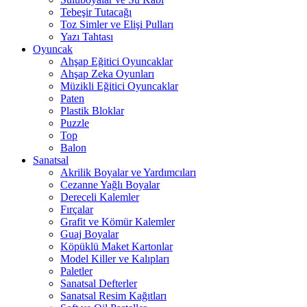
Tebeşir Tutacağı
Toz Simler ve Elişi Pulları
Yazı Tahtası
Oyuncak
Ahşap Eğitici Oyuncaklar
Ahşap Zeka Oyunları
Müzikli Eğitici Oyuncaklar
Paten
Plastik Bloklar
Puzzle
Top
Balon
Sanatsal
Akrilik Boyalar ve Yardımcıları
Cezanne Yağlı Boyalar
Dereceli Kalemler
Fırçalar
Grafit ve Kömür Kalemler
Guaj Boyalar
Köpüklü Maket Kartonlar
Model Killer ve Kalıpları
Paletler
Sanatsal Defterler
Sanatsal Resim Kağıtları