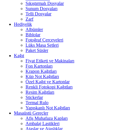
Sıkıştırmalı Dosyalar
Sunum Dosyaları
Telli Dosyalar
Zarf
Hediyelik
Albümler
Biblolar
Fotoğraf Çerçeveleri
Lüks Masa Setleri
Paket Süsler
Kağıt
Fiyat Etiketi ve Makinaları
Fon Kartonları
Krapon Kağıtları
Küp Not Kağıtları
Özel Kağıt ve Kartonlar
Renkli Fotokopi Kağıtları
Resim Kağıtları
Stickerlar
Termal Rulo
Yapışkanlı Not Kağıtları
Masaüstü Gereçler
Afiş Muhafaza Kapları
Ambalaj Lastikleri
Ataşlar ve Ataşlıklar