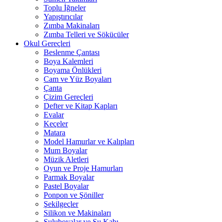
Toplu İğneler
Yapıştırıcılar
Zımba Makinaları
Zımba Telleri ve Sökücüler
Okul Gereçleri
Beslenme Çantası
Boya Kalemleri
Boyama Önlükleri
Cam ve Yüz Boyaları
Çanta
Çizim Gereçleri
Defter ve Kitap Kapları
Evalar
Keçeler
Matara
Model Hamurlar ve Kalıpları
Mum Boyalar
Müzik Aletleri
Oyun ve Proje Hamurları
Parmak Boyalar
Pastel Boyalar
Ponpon ve Şöniller
Şekilgeçler
Silikon ve Makinaları
Suluboyalar ve Su Kabı