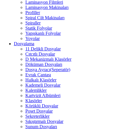
Laminasyon Filmleri
Laminasyon Makinaları
Profiller
Spiral Cilt Makinaları
Spiraller
Statik Folyolar
Yapışkanlı Folyolar
Yoyolar
Dosyalama
11 Delikli Dosyalar
Çıtçıtlı Dosyalar
D Mekanizmalı Klasörler
Döküman Dosyaları
Dosya Ayracı(Seperatör)
Evrak Çantası
Halkalı Klasörler
Kademeli Dosyalar
Kalemlikler
Kartvizit Albümleri
Klasörler
Körüklü Dosyalar
Poşet Dosyalar
Sekreterlikler
Sıkıştırmalı Dosyalar
Sunum Dosyaları