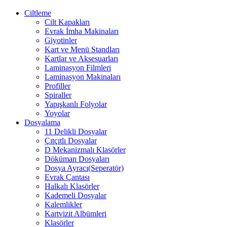
Ciltleme
Cilt Kapakları
Evrak İmha Makinaları
Giyotinler
Kart ve Menü Standları
Kartlar ve Aksesuarları
Laminasyon Filmleri
Laminasyon Makinaları
Profiller
Spiraller
Yapışkanlı Folyolar
Yoyolar
Dosyalama
11 Delikli Dosyalar
Çıtçıtlı Dosyalar
D Mekanizmalı Klasörler
Döküman Dosyaları
Dosya Ayracı(Seperatör)
Evrak Çantası
Halkalı Klasörler
Kademeli Dosyalar
Kalemlikler
Kartvizit Albümleri
Klasörler