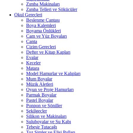
Zımba Makinaları
Zımba Telleri ve Sökücüler
Okul Gereçleri
Beslenme Çantası
Boya Kalemleri
Boyama Önlükleri
Cam ve Yüz Boyaları
Çanta
Çizim Gereçleri
Defter ve Kitap Kapları
Evalar
Keçeler
Matara
Model Hamurlar ve Kalıpları
Mum Boyalar
Müzik Aletleri
Oyun ve Proje Hamurları
Parmak Boyalar
Pastel Boyalar
Ponpon ve Şöniller
Şekilgeçler
Silikon ve Makinaları
Suluboyalar ve Su Kabı
Tebeşir Tutacağı
Toz Simler ve Elişi Pulları