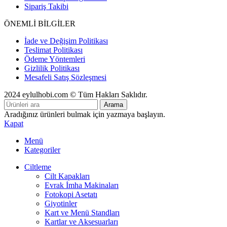
Sipariş Takibi
ÖNEMLİ BİLGİLER
İade ve Değişim Politikası
Teslimat Politikası
Ödeme Yöntemleri
Gizlilik Politikası
Mesafeli Satış Sözleşmesi
2024 eylulhobi.com © Tüm Hakları Saklıdır.
Arama
Aradığınız ürünleri bulmak için yazmaya başlayın.
Kapat
Menü
Kategoriler
Ciltleme
Cilt Kapakları
Evrak İmha Makinaları
Fotokopi Asetatı
Giyotinler
Kart ve Menü Standları
Kartlar ve Aksesuarları