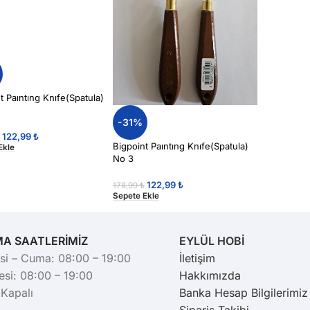
t Paıntıng Knıfe(Spatula)
-31%
122,99
₺
₺
Bigpoint Paıntıng Knıfe(Spatula)
Ekle
No 3
122,99
₺
178,99
₺
Sepete Ekle
MA SAATLERİMİZ
EYLÜL HOBİ
si – Cuma: 08:00 – 19:00
İletişim
si: 08:00 – 19:00
Hakkımızda
 Kapalı
Banka Hesap Bilgilerimiz