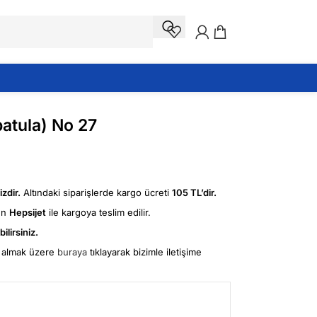
patula) No 27
zdir.
Altındaki siparişlerde kargo ücreti
105 TL’dir.
ün
Hepsijet
ile kargoya teslim edilir.
ilirsiniz.
fi almak üzere
buraya
tıklayarak bizimle iletişime