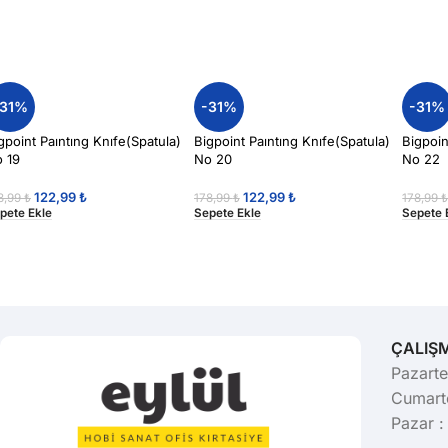
-31%
-31%
-31%
gpoint Paıntıng Knıfe(Spatula)
Bigpoint Paıntıng Knıfe(Spatula)
Bigpoin
 19
No 20
No 22
122,99
₺
122,99
₺
8,99
₺
178,99
₺
178,99
pete Ekle
Sepete Ekle
Sepete 
ÇALIŞ
Pazarte
Cumarte
Pazar :