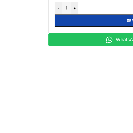
-
+
SE
WhatsAp