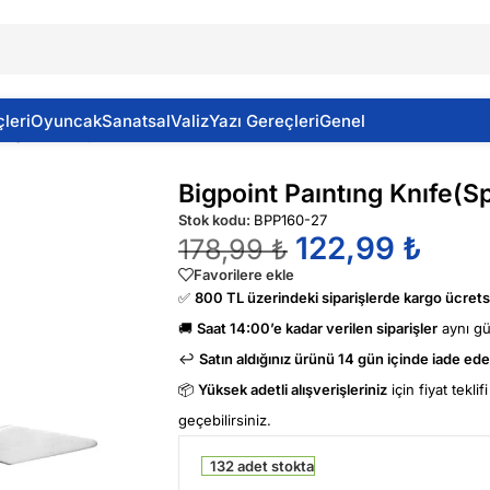
leri
Oyuncak
Sanatsal
Valiz
Yazı Gereçleri
Genel
tıng Knıfe(Spatula) No 27
Bigpoint Paıntıng Knıfe(S
Stok kodu:
BPP160-27
122,99
₺
178,99
₺
Favorilere ekle
✅
800 TL üzerindeki siparişlerde kargo ücretsi
🚚
Saat 14:00’e kadar verilen siparişler
aynı g
↩️
Satın aldığınız ürünü 14 gün içinde iade edeb
📦
Yüksek adetli alışverişleriniz
için fiyat tekli
geçebilirsiniz.
132 adet stokta