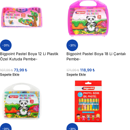
-31%
-31%
Bigpoint Pastel Boya 12 Li Plastik
Bigpoint Pastel Boya 18 Li Çantalı
Özel Kutuda Pembe-
Pembe-
73,99
₺
118,99
₺
107,99
₺
171,99
₺
Sepete Ekle
Sepete Ekle
-31%
-31%