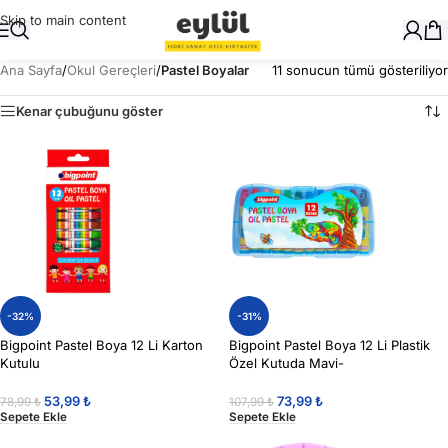
Skip to main content
Ana Sayfa
/
Okul Gereçleri
/
Pastel Boyalar
11 sonucun tümü gösteriliyor
Kenar çubuğunu göster
-32%
-31%
Bigpoint Pastel Boya 12 Li Karton
Bigpoint Pastel Boya 12 Li Plastik
Kutulu
Özel Kutuda Mavi-
53,99
₺
73,99
₺
78,99
₺
107,99
₺
Sepete Ekle
Sepete Ekle