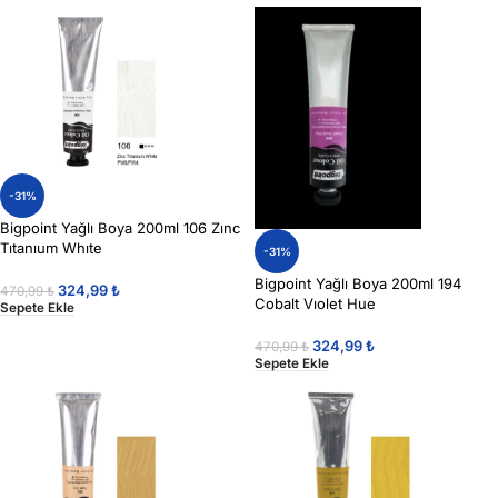
-31%
Bigpoint Yağlı Boya 200ml 106 Zınc
Tıtanıum Whıte
-31%
Bigpoint Yağlı Boya 200ml 194
324,99
₺
470,99
₺
Cobalt Vıolet Hue
Sepete Ekle
324,99
₺
470,99
₺
Sepete Ekle