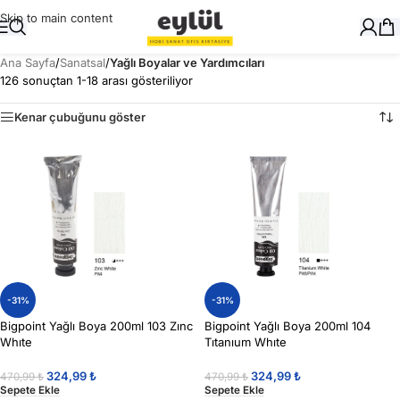
Skip to main content
Ana Sayfa
/
Sanatsal
/
Yağlı Boyalar ve Yardımcıları
126 sonuçtan 1-18 arası gösteriliyor
Kenar çubuğunu göster
-31%
-31%
Bigpoint Yağlı Boya 200ml 103 Zınc
Bigpoint Yağlı Boya 200ml 104
Whıte
Tıtanıum Whıte
324,99
₺
324,99
₺
470,99
₺
470,99
₺
Sepete Ekle
Sepete Ekle