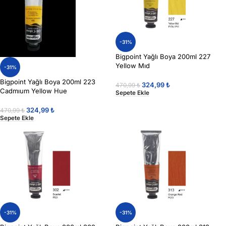
-31%
Bigpoint Yağlı Boya 200ml 227
Yellow Mıd
-31%
Bigpoint Yağlı Boya 200ml 223
324,99
₺
470,99
₺
Cadmıum Yellow Hue
Sepete Ekle
324,99
₺
470,99
₺
Sepete Ekle
-31%
-31%