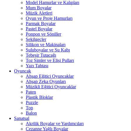
Model Hamurlar ve Kalıpları
Mum Boyalar
Müzik Aletleri
Oyun ve Proje Hamurları
Parmak Boyalar
Pastel Boyalar
Ponpon ve Şöniller
Şekilgeçler
Silikon ve Makinaları
Suluboyalar ve Su Kabı
Tebeşir Tutacağı
Toz Simler ve Elişi Pulları
Yazı Tahtası
Oyuncak
Ahşap Eğitici Oyuncaklar
Ahşap Zeka Oyunları
Müzikli Eğitici Oyuncaklar
Paten
Plastik Bloklar
Puzzle
Top
Balon
Sanatsal
Akrilik Boyalar ve Yardımcıları
Cezanne Yağlı Boyalar