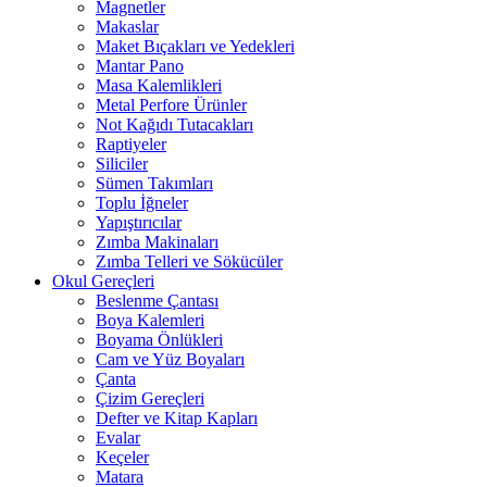
Magnetler
Makaslar
Maket Bıçakları ve Yedekleri
Mantar Pano
Masa Kalemlikleri
Metal Perfore Ürünler
Not Kağıdı Tutacakları
Raptiyeler
Siliciler
Sümen Takımları
Toplu İğneler
Yapıştırıcılar
Zımba Makinaları
Zımba Telleri ve Sökücüler
Okul Gereçleri
Beslenme Çantası
Boya Kalemleri
Boyama Önlükleri
Cam ve Yüz Boyaları
Çanta
Çizim Gereçleri
Defter ve Kitap Kapları
Evalar
Keçeler
Matara