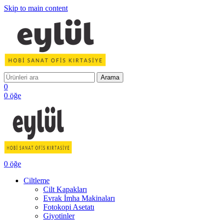
Skip to main content
Arama
0
0
öğe
0
öğe
Ciltleme
Cilt Kapakları
Evrak İmha Makinaları
Fotokopi Asetatı
Giyotinler