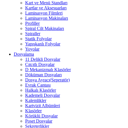
Kart ve Menü Standları
Kartlar ve Aksesuarları
Laminasyon Filmleri
Laminasyon Makinaları
Profiller
Spiral Cilt Makinaları
Spiraller
Statik Folyolar
Yapışkanlı Folyolar
Yoyolar
Dosyalama
11 Delikli Dosyalar
Çıtçıtlı Dosyalar
D Mekanizmalı Klasörler
Döküman Dosyaları
Dosya Ayracı(Seperatör)
Evrak Çantası
Halkalı Klasörler
Kademeli Dosyalar
Kalemlikler
Kartvizit Albümleri
Klasörler
Körüklü Dosyalar
Poşet Dosyalar
Sekreterlikler