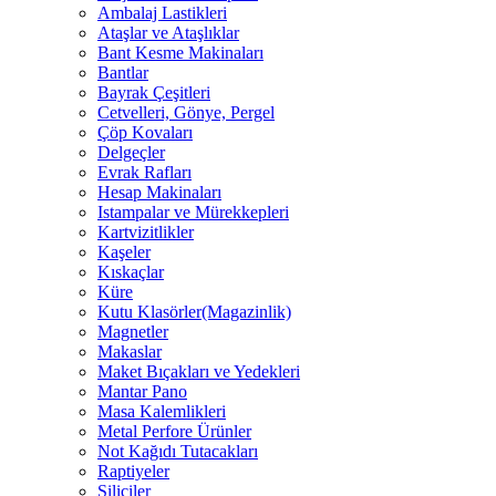
Ambalaj Lastikleri
Ataşlar ve Ataşlıklar
Bant Kesme Makinaları
Bantlar
Bayrak Çeşitleri
Cetvelleri, Gönye, Pergel
Çöp Kovaları
Delgeçler
Evrak Rafları
Hesap Makinaları
Istampalar ve Mürekkepleri
Kartvizitlikler
Kaşeler
Kıskaçlar
Küre
Kutu Klasörler(Magazinlik)
Magnetler
Makaslar
Maket Bıçakları ve Yedekleri
Mantar Pano
Masa Kalemlikleri
Metal Perfore Ürünler
Not Kağıdı Tutacakları
Raptiyeler
Siliciler