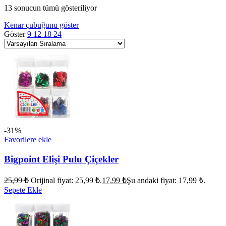
13 sonucun tümü gösteriliyor
Kenar çubuğunu göster
Göster
9
12
18
24
-31%
Favorilere ekle
Bigpoint Elişi Pulu Çiçekler
25,99
₺
Orijinal fiyat: 25,99 ₺.
17,99
₺
Şu andaki fiyat: 17,99 ₺.
Sepete Ekle