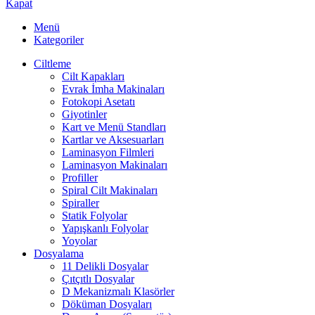
Kapat
Menü
Kategoriler
Ciltleme
Cilt Kapakları
Evrak İmha Makinaları
Fotokopi Asetatı
Giyotinler
Kart ve Menü Standları
Kartlar ve Aksesuarları
Laminasyon Filmleri
Laminasyon Makinaları
Profiller
Spiral Cilt Makinaları
Spiraller
Statik Folyolar
Yapışkanlı Folyolar
Yoyolar
Dosyalama
11 Delikli Dosyalar
Çıtçıtlı Dosyalar
D Mekanizmalı Klasörler
Döküman Dosyaları