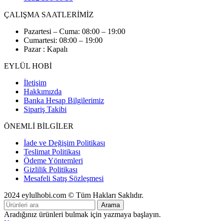
ÇALIŞMA SAATLERİMİZ
Pazartesi – Cuma: 08:00 – 19:00
Cumartesi: 08:00 – 19:00
Pazar : Kapalı
EYLÜL HOBİ
İletişim
Hakkımızda
Banka Hesap Bilgilerimiz
Sipariş Takibi
ÖNEMLİ BİLGİLER
İade ve Değişim Politikası
Teslimat Politikası
Ödeme Yöntemleri
Gizlilik Politikası
Mesafeli Satış Sözleşmesi
2024 eylulhobi.com © Tüm Hakları Saklıdır.
Arama
Aradığınız ürünleri bulmak için yazmaya başlayın.