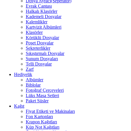
Dosya Ayracı(Seperatör)
Evrak Çantası
Halkalı Klasörler
Kademeli Dosyalar
Kalemlikler
Kartvizit Albümleri
Klasörler
Körüklü Dosyalar
Poşet Dosyalar
Sekreterlikler
Sıkıştırmalı Dosyalar
Sunum Dosyaları
Telli Dosyalar
Zarf
Hediyelik
Albümler
Biblolar
Fotoğraf Çerçeveleri
Lüks Masa Setleri
Paket Süsler
Kağıt
Fiyat Etiketi ve Makinaları
Fon Kartonları
Krapon Kağıtları
Küp Not Kağıtları