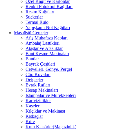
Özel Kağıt ve Kartonlar
Renkli Fotokopi Kağıtları
Resim Kağıtları
Stickerlar
Termal Rulo
Yapışkanlı Not Kağıtları
Masaüstü Gereçler
Afiş Muhafaza Kapları
Ambalaj Lastikleri
Ataşlar ve Ataşlıklar
Bant Kesme Makinaları
Bantlar
Bayrak Çeşitleri
Cetvelleri, Gönye, Pergel
Çöp Kovaları
Delgeçler
Evrak Rafları
Hesap Makinaları
Istampalar ve Mürekkepleri
Kartvizitlikler
Kaşeler
Kılçıklar ve Makinası
Kıskaçlar
Küre
Kutu Klasörler(Magazinlik)