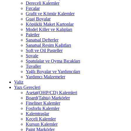
Dereceli Kalemler
Fırçalar
Grafit ve Kömür Kalemler
Guaj Boyalar
Köpüklü Maket Kartonlar
Model Killer ve Kalıpları
Paletler
Sanatsal Defterler
Sanatsal Resim Kağıtları
Soft ve Oil Pasteller
Şovale
Spatulalar ve Oyma Bıçakları
Tuvaller
Yağlı Boyalar ve Yardımcıları
Yardımcı Malzemeler
Valiz
Yazı Gereçleri
Asetat(OHP/CD) Kalemleri
Board(Tahta) Markörler
Fineliner Kalemler
Fosforlu Kalemler
Kalemtraşlar
Keçeli Kalemler
Kurşun Kalemler
Paint Markörler