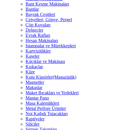
Bant Kesme Makinaları
Bantlar
Bayrak Çeşitleri
Cetvelleri, Gönye, Pergel
Çöp Kovaları
Delgeçler
Evrak Rafları
Hesap Makinaları
Istampalar ve Mürekkepleri
Kartvizitlikler
Kaşeler
Kılçıklar ve Makinası
Kıskaçlar
Küre
Kutu Klasörler(Magazinlik)
Magnetler
Makaslar
Maket Bıçakları ve Yedekleri
Mantar Pano
Masa Kalemlikleri
Metal Perfore Ürünler
Not Kağıdı Tutacakları
Raptiyeler
Siliciler
Sümen Takımları