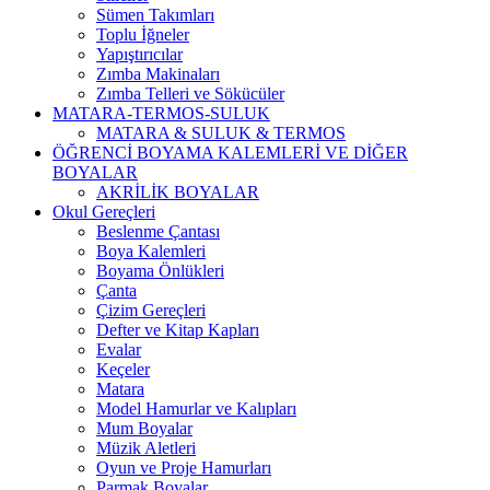
Sümen Takımları
Toplu İğneler
Yapıştırıcılar
Zımba Makinaları
Zımba Telleri ve Sökücüler
MATARA-TERMOS-SULUK
MATARA & SULUK & TERMOS
ÖĞRENCİ BOYAMA KALEMLERİ VE DİĞER
BOYALAR
AKRİLİK BOYALAR
Okul Gereçleri
Beslenme Çantası
Boya Kalemleri
Boyama Önlükleri
Çanta
Çizim Gereçleri
Defter ve Kitap Kapları
Evalar
Keçeler
Matara
Model Hamurlar ve Kalıpları
Mum Boyalar
Müzik Aletleri
Oyun ve Proje Hamurları
Parmak Boyalar