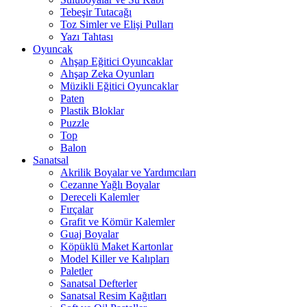
Tebeşir Tutacağı
Toz Simler ve Elişi Pulları
Yazı Tahtası
Oyuncak
Ahşap Eğitici Oyuncaklar
Ahşap Zeka Oyunları
Müzikli Eğitici Oyuncaklar
Paten
Plastik Bloklar
Puzzle
Top
Balon
Sanatsal
Akrilik Boyalar ve Yardımcıları
Cezanne Yağlı Boyalar
Dereceli Kalemler
Fırçalar
Grafit ve Kömür Kalemler
Guaj Boyalar
Köpüklü Maket Kartonlar
Model Killer ve Kalıpları
Paletler
Sanatsal Defterler
Sanatsal Resim Kağıtları