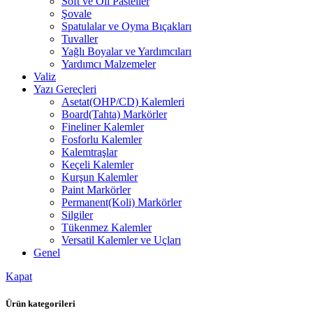
Soft ve Oil Pasteller
Şovale
Spatulalar ve Oyma Bıçakları
Tuvaller
Yağlı Boyalar ve Yardımcıları
Yardımcı Malzemeler
Valiz
Yazı Gereçleri
Asetat(OHP/CD) Kalemleri
Board(Tahta) Markörler
Fineliner Kalemler
Fosforlu Kalemler
Kalemtraşlar
Keçeli Kalemler
Kurşun Kalemler
Paint Markörler
Permanent(Koli) Markörler
Silgiler
Tükenmez Kalemler
Versatil Kalemler ve Uçları
Genel
Kapat
Ürün kategorileri