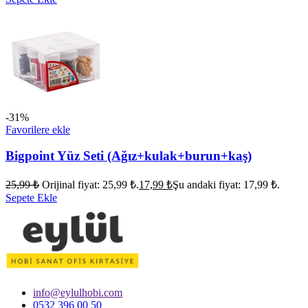
-31%
Favorilere ekle
Bigpoint Yüz Seti (Ağız+kulak+burun+kaş)
25,99
₺
Orijinal fiyat: 25,99 ₺.
17,99
₺
Şu andaki fiyat: 17,99 ₺.
Sepete Ekle
info@eylulhobi.com
0532 396 00 50