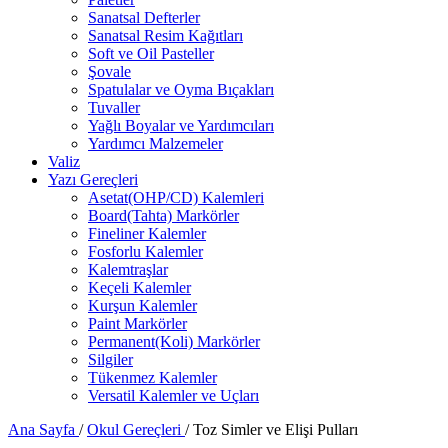
Sanatsal Defterler
Sanatsal Resim Kağıtları
Soft ve Oil Pasteller
Şovale
Spatulalar ve Oyma Bıçakları
Tuvaller
Yağlı Boyalar ve Yardımcıları
Yardımcı Malzemeler
Valiz
Yazı Gereçleri
Asetat(OHP/CD) Kalemleri
Board(Tahta) Markörler
Fineliner Kalemler
Fosforlu Kalemler
Kalemtraşlar
Keçeli Kalemler
Kurşun Kalemler
Paint Markörler
Permanent(Koli) Markörler
Silgiler
Tükenmez Kalemler
Versatil Kalemler ve Uçları
Ana Sayfa
/
Okul Gereçleri
/
Toz Simler ve Elişi Pulları