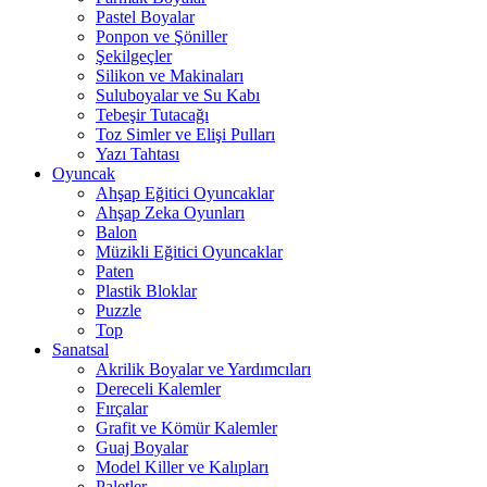
Pastel Boyalar
Ponpon ve Şöniller
Şekilgeçler
Silikon ve Makinaları
Suluboyalar ve Su Kabı
Tebeşir Tutacağı
Toz Simler ve Elişi Pulları
Yazı Tahtası
Oyuncak
Ahşap Eğitici Oyuncaklar
Ahşap Zeka Oyunları
Balon
Müzikli Eğitici Oyuncaklar
Paten
Plastik Bloklar
Puzzle
Top
Sanatsal
Akrilik Boyalar ve Yardımcıları
Dereceli Kalemler
Fırçalar
Grafit ve Kömür Kalemler
Guaj Boyalar
Model Killer ve Kalıpları
Paletler