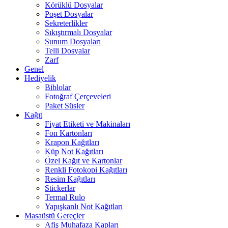
Körüklü Dosyalar
Poşet Dosyalar
Sekreterlikler
Sıkıştırmalı Dosyalar
Sunum Dosyaları
Telli Dosyalar
Zarf
Genel
Hediyelik
Biblolar
Fotoğraf Çerçeveleri
Paket Süsler
Kağıt
Fiyat Etiketi ve Makinaları
Fon Kartonları
Krapon Kağıtları
Küp Not Kağıtları
Özel Kağıt ve Kartonlar
Renkli Fotokopi Kağıtları
Resim Kağıtları
Stickerlar
Termal Rulo
Yapışkanlı Not Kağıtları
Masaüstü Gereçler
Afiş Muhafaza Kapları