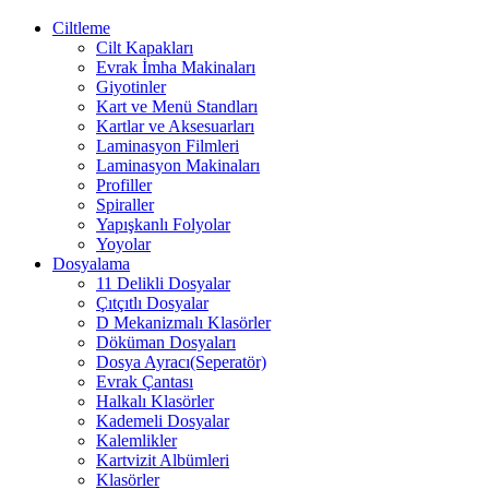
Ciltleme
Cilt Kapakları
Evrak İmha Makinaları
Giyotinler
Kart ve Menü Standları
Kartlar ve Aksesuarları
Laminasyon Filmleri
Laminasyon Makinaları
Profiller
Spiraller
Yapışkanlı Folyolar
Yoyolar
Dosyalama
11 Delikli Dosyalar
Çıtçıtlı Dosyalar
D Mekanizmalı Klasörler
Döküman Dosyaları
Dosya Ayracı(Seperatör)
Evrak Çantası
Halkalı Klasörler
Kademeli Dosyalar
Kalemlikler
Kartvizit Albümleri
Klasörler