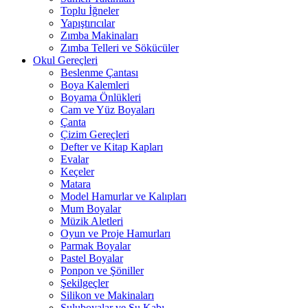
Toplu İğneler
Yapıştırıcılar
Zımba Makinaları
Zımba Telleri ve Sökücüler
Okul Gereçleri
Beslenme Çantası
Boya Kalemleri
Boyama Önlükleri
Cam ve Yüz Boyaları
Çanta
Çizim Gereçleri
Defter ve Kitap Kapları
Evalar
Keçeler
Matara
Model Hamurlar ve Kalıpları
Mum Boyalar
Müzik Aletleri
Oyun ve Proje Hamurları
Parmak Boyalar
Pastel Boyalar
Ponpon ve Şöniller
Şekilgeçler
Silikon ve Makinaları
Suluboyalar ve Su Kabı