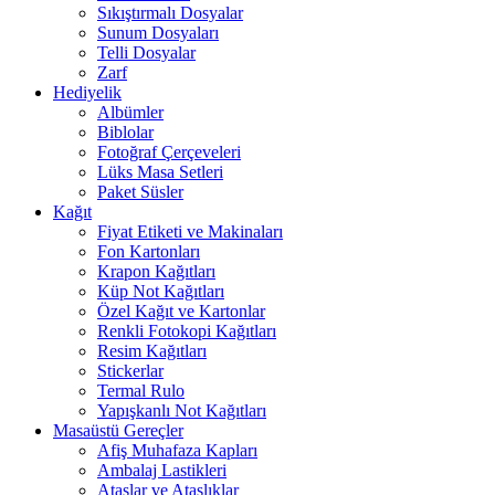
Sıkıştırmalı Dosyalar
Sunum Dosyaları
Telli Dosyalar
Zarf
Hediyelik
Albümler
Biblolar
Fotoğraf Çerçeveleri
Lüks Masa Setleri
Paket Süsler
Kağıt
Fiyat Etiketi ve Makinaları
Fon Kartonları
Krapon Kağıtları
Küp Not Kağıtları
Özel Kağıt ve Kartonlar
Renkli Fotokopi Kağıtları
Resim Kağıtları
Stickerlar
Termal Rulo
Yapışkanlı Not Kağıtları
Masaüstü Gereçler
Afiş Muhafaza Kapları
Ambalaj Lastikleri
Ataşlar ve Ataşlıklar