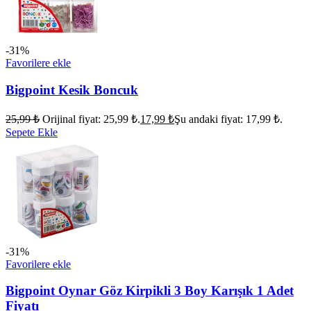
-31%
Favorilere ekle
Bigpoint Kesik Boncuk
25,99
₺
Orijinal fiyat: 25,99 ₺.
17,99
₺
Şu andaki fiyat: 17,99 ₺.
Sepete Ekle
-31%
Favorilere ekle
Bigpoint Oynar Göz Kirpikli 3 Boy Karışık 1 Adet
Fiyatı