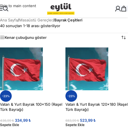
Skip to main content
Ana Sayfa
/
Masaüstü Gereçler
/
Bayrak Çeşitleri
40 sonuçtan 1-18 arası gösteriliyor
Kenar çubuğunu göster
-23%
-23%
Vatan & Yurt Bayrak 100×150 (Raşel
Vatan & Yurt Bayrak 120×180 (Raşel
Türk Bayrağı)
Türk Bayrağı)
334,99
₺
523,99
₺
436,99
₺
683,99
₺
Sepete Ekle
Sepete Ekle