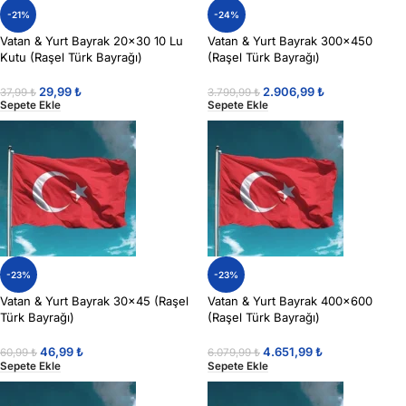
-21%
-24%
Vatan & Yurt Bayrak 20×30 10 Lu
Vatan & Yurt Bayrak 300×450
Kutu (Raşel Türk Bayrağı)
(Raşel Türk Bayrağı)
29,99
₺
2.906,99
₺
37,99
₺
3.799,99
₺
Sepete Ekle
Sepete Ekle
-23%
-23%
Vatan & Yurt Bayrak 30×45 (Raşel
Vatan & Yurt Bayrak 400×600
Türk Bayrağı)
(Raşel Türk Bayrağı)
46,99
₺
4.651,99
₺
60,99
₺
6.079,99
₺
Sepete Ekle
Sepete Ekle