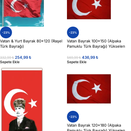
-23%
-23%
Vatan & Yurt Bayrak 80×120 (Raşel
Vatan Bayrak 100×150 (Alpaka
Türk Bayrağı)
Pamuklu Türk Bayrağı) Yükselen
254,99
₺
436,99
₺
332,99
₺
569,99
₺
Sepete Ekle
Sepete Ekle
-23%
Vatan Bayrak 120×180 (Alpaka
Pamuklu Türk Bayrağı) Yükselen