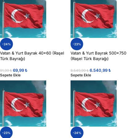
-24%
-23%
Vatan & Yurt Bayrak 40×60 (Raşel
Vatan & Yurt Bayrak 500×750
Türk Bayrağı)
(Raşel Türk Bayrağı)
69,99
₺
6.540,99
₺
91,99
₺
8.549,99
₺
Sepete Ekle
Sepete Ekle
-23%
-24%