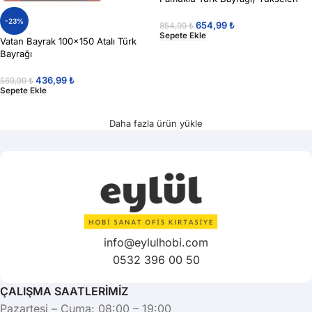
-23%
654,99
₺
854,99
₺
Sepete Ekle
Vatan Bayrak 100×150 Atalı Türk
Bayrağı
436,99
₺
569,99
₺
Sepete Ekle
Daha fazla ürün yükle
info@eylulhobi.com
0532 396 00 50
ÇALIŞMA SAATLERİMİZ
Pazartesi – Cuma: 08:00 – 19:00