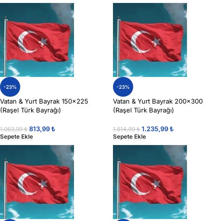
-23%
-23%
Vatan & Yurt Bayrak 150×225
Vatan & Yurt Bayrak 200×300
(Raşel Türk Bayrağı)
(Raşel Türk Bayrağı)
813,99
₺
1.235,99
₺
1.063,99
₺
1.614,99
₺
Sepete Ekle
Sepete Ekle