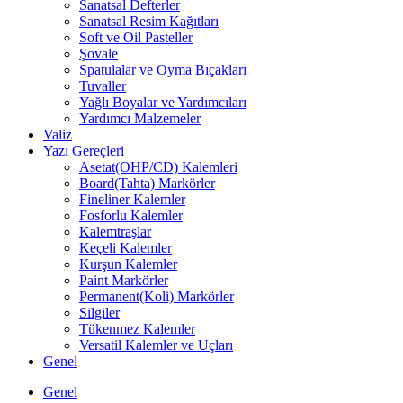
Sanatsal Defterler
Sanatsal Resim Kağıtları
Soft ve Oil Pasteller
Şovale
Spatulalar ve Oyma Bıçakları
Tuvaller
Yağlı Boyalar ve Yardımcıları
Yardımcı Malzemeler
Valiz
Yazı Gereçleri
Asetat(OHP/CD) Kalemleri
Board(Tahta) Markörler
Fineliner Kalemler
Fosforlu Kalemler
Kalemtraşlar
Keçeli Kalemler
Kurşun Kalemler
Paint Markörler
Permanent(Koli) Markörler
Silgiler
Tükenmez Kalemler
Versatil Kalemler ve Uçları
Genel
Genel