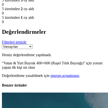
5 üzerinden
3
oy aldı
0
5 üzerinden
2
oy aldı
0
5 üzerinden
1
oy aldı
0
Değerlendirmeler
Filtreleri temizle
Henüz değerlendirme yapılmadı.
“Vatan & Yurt Bayrak 400×600 (Raşel Türk Bayrağı)” için yorum
yapan ilk kişi siz olun
Değerlendirme yazabilmek için
oturum açmalısınız
.
Benzer ürünler