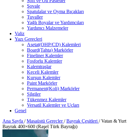
Soft ve Oil Pasteller
Şovale
Spatulalar ve Oyma Bıçakları
Tuvaller
Yağlı Boyalar ve Yardımcıları
Yardımcı Malzemeler
Valiz
Yazı Gereçleri
Asetat(OHP/CD) Kalemleri
Board(Tahta) Markörler
Fineliner Kalemler
Fosforlu Kalemler
Kalemtraşlar
Keçeli Kalemler
Kurşun Kalemler
Paint Markörler
Permanent(Koli) Markörler
Silgiler
Tükenmez Kalemler
Versatil Kalemler ve Uçları
Genel
Ana Sayfa
/
Masaüstü Gereçler
/
Bayrak Çeşitleri
/
Vatan & Yurt
Bayrak 400×600 (Raşel Türk Bayrağı)