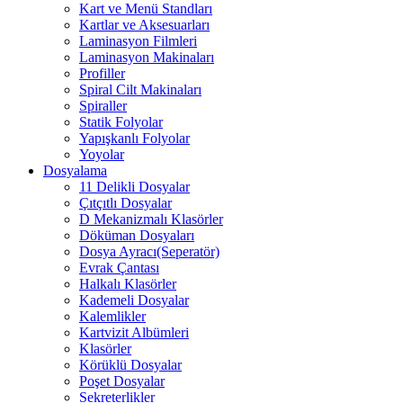
Kart ve Menü Standları
Kartlar ve Aksesuarları
Laminasyon Filmleri
Laminasyon Makinaları
Profiller
Spiral Cilt Makinaları
Spiraller
Statik Folyolar
Yapışkanlı Folyolar
Yoyolar
Dosyalama
11 Delikli Dosyalar
Çıtçıtlı Dosyalar
D Mekanizmalı Klasörler
Döküman Dosyaları
Dosya Ayracı(Seperatör)
Evrak Çantası
Halkalı Klasörler
Kademeli Dosyalar
Kalemlikler
Kartvizit Albümleri
Klasörler
Körüklü Dosyalar
Poşet Dosyalar
Sekreterlikler