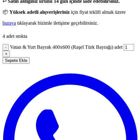
↩️
Satın aldığınız ürünü 14 gün içinde iade edebilirsiniz.
📦
Yüksek adetli alışverişleriniz
için fiyat teklifi almak üzere
buraya
tıklayarak bizimle iletişime geçebilirsiniz.
4 adet stokta
Vatan & Yurt Bayrak 400x600 (Raşel Türk Bayrağı) adet
-
+
Sepete Ekle