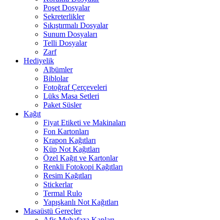
Poşet Dosyalar
Sekreterlikler
Sıkıştırmalı Dosyalar
Sunum Dosyaları
Telli Dosyalar
Zarf
Hediyelik
Albümler
Biblolar
Fotoğraf Çerçeveleri
Lüks Masa Setleri
Paket Süsler
Kağıt
Fiyat Etiketi ve Makinaları
Fon Kartonları
Krapon Kağıtları
Küp Not Kağıtları
Özel Kağıt ve Kartonlar
Renkli Fotokopi Kağıtları
Resim Kağıtları
Stickerlar
Termal Rulo
Yapışkanlı Not Kağıtları
Masaüstü Gereçler
Afiş Muhafaza Kapları