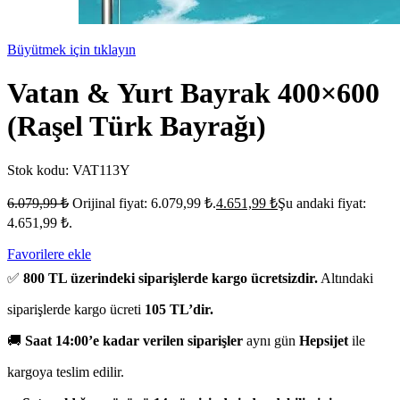
Büyütmek için tıklayın
Vatan & Yurt Bayrak 400×600
(Raşel Türk Bayrağı)
Stok kodu:
VAT113Y
6.079,99
₺
Orijinal fiyat: 6.079,99 ₺.
4.651,99
₺
Şu andaki fiyat:
4.651,99 ₺.
Favorilere ekle
✅
800 TL üzerindeki siparişlerde kargo ücretsizdir.
Altındaki
siparişlerde kargo ücreti
105 TL’dir.
🚚
Saat 14:00’e kadar verilen siparişler
aynı gün
Hepsijet
ile
kargoya teslim edilir.