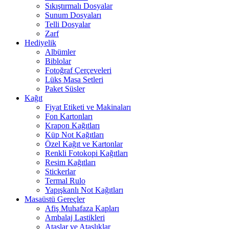
Sıkıştırmalı Dosyalar
Sunum Dosyaları
Telli Dosyalar
Zarf
Hediyelik
Albümler
Biblolar
Fotoğraf Çerçeveleri
Lüks Masa Setleri
Paket Süsler
Kağıt
Fiyat Etiketi ve Makinaları
Fon Kartonları
Krapon Kağıtları
Küp Not Kağıtları
Özel Kağıt ve Kartonlar
Renkli Fotokopi Kağıtları
Resim Kağıtları
Stickerlar
Termal Rulo
Yapışkanlı Not Kağıtları
Masaüstü Gereçler
Afiş Muhafaza Kapları
Ambalaj Lastikleri
Ataşlar ve Ataşlıklar