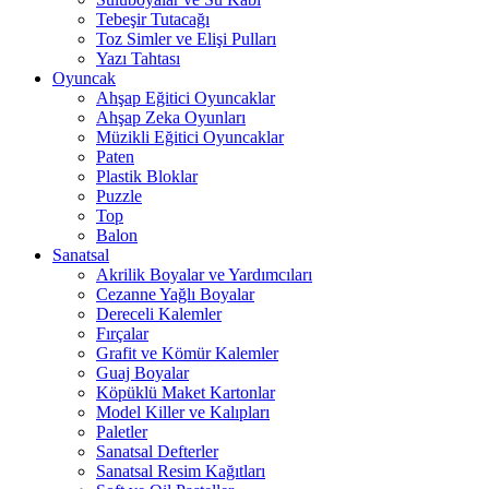
Tebeşir Tutacağı
Toz Simler ve Elişi Pulları
Yazı Tahtası
Oyuncak
Ahşap Eğitici Oyuncaklar
Ahşap Zeka Oyunları
Müzikli Eğitici Oyuncaklar
Paten
Plastik Bloklar
Puzzle
Top
Balon
Sanatsal
Akrilik Boyalar ve Yardımcıları
Cezanne Yağlı Boyalar
Dereceli Kalemler
Fırçalar
Grafit ve Kömür Kalemler
Guaj Boyalar
Köpüklü Maket Kartonlar
Model Killer ve Kalıpları
Paletler
Sanatsal Defterler
Sanatsal Resim Kağıtları