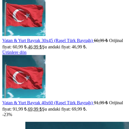
Vatan & Yurt Bayrak 30x45 (Raşel Türk Bayrağı)
60,99
₺
Orijinal
fiyat: 60,99 ₺.
46,99
₺
Şu andaki fiyat: 46,99 ₺.
Ürünlere dön
Vatan & Yurt Bayrak 40x60 (Raşel Türk Bayrağı)
91,99
₺
Orijinal
fiyat: 91,99 ₺.
69,99
₺
Şu andaki fiyat: 69,99 ₺.
-23%