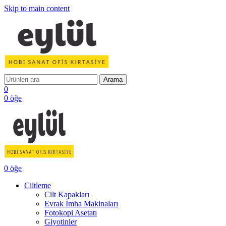
Skip to main content
Arama
0
0
öğe
0
öğe
Ciltleme
Cilt Kapakları
Evrak İmha Makinaları
Fotokopi Asetatı
Giyotinler