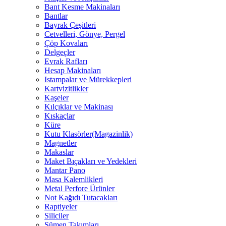
Bant Kesme Makinaları
Bantlar
Bayrak Çeşitleri
Cetvelleri, Gönye, Pergel
Çöp Kovaları
Delgeçler
Evrak Rafları
Hesap Makinaları
Istampalar ve Mürekkepleri
Kartvizitlikler
Kaşeler
Kılçıklar ve Makinası
Kıskaçlar
Küre
Kutu Klasörler(Magazinlik)
Magnetler
Makaslar
Maket Bıçakları ve Yedekleri
Mantar Pano
Masa Kalemlikleri
Metal Perfore Ürünler
Not Kağıdı Tutacakları
Raptiyeler
Siliciler
Sümen Takımları