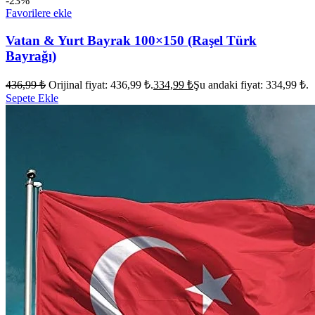
-23%
Favorilere ekle
Vatan & Yurt Bayrak 100×150 (Raşel Türk
Bayrağı)
436,99
₺
Orijinal fiyat: 436,99 ₺.
334,99
₺
Şu andaki fiyat: 334,99 ₺.
Sepete Ekle