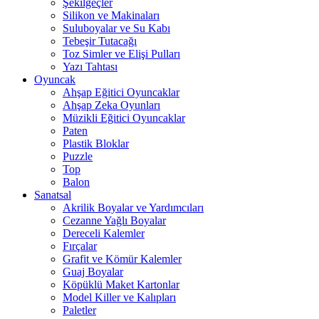
Şekilgeçler
Silikon ve Makinaları
Suluboyalar ve Su Kabı
Tebeşir Tutacağı
Toz Simler ve Elişi Pulları
Yazı Tahtası
Oyuncak
Ahşap Eğitici Oyuncaklar
Ahşap Zeka Oyunları
Müzikli Eğitici Oyuncaklar
Paten
Plastik Bloklar
Puzzle
Top
Balon
Sanatsal
Akrilik Boyalar ve Yardımcıları
Cezanne Yağlı Boyalar
Dereceli Kalemler
Fırçalar
Grafit ve Kömür Kalemler
Guaj Boyalar
Köpüklü Maket Kartonlar
Model Killer ve Kalıpları
Paletler