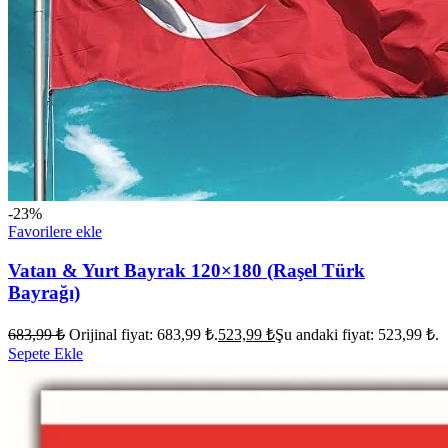
-23%
Favorilere ekle
Vatan & Yurt Bayrak 120×180 (Raşel Türk
Bayrağı)
683,99
₺
Orijinal fiyat: 683,99 ₺.
523,99
₺
Şu andaki fiyat: 523,99 ₺.
Sepete Ekle