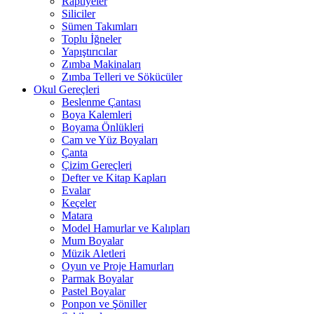
Raptiyeler
Siliciler
Sümen Takımları
Toplu İğneler
Yapıştırıcılar
Zımba Makinaları
Zımba Telleri ve Sökücüler
Okul Gereçleri
Beslenme Çantası
Boya Kalemleri
Boyama Önlükleri
Cam ve Yüz Boyaları
Çanta
Çizim Gereçleri
Defter ve Kitap Kapları
Evalar
Keçeler
Matara
Model Hamurlar ve Kalıpları
Mum Boyalar
Müzik Aletleri
Oyun ve Proje Hamurları
Parmak Boyalar
Pastel Boyalar
Ponpon ve Şöniller