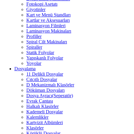
Fotokopi Asetatı
Giyotinler
Kart ve Menü Standları
Kartlar ve Aksesuarları
Laminasyon Filmleri
Laminasyon Makinaları
Profiller
Spiral Cilt Makinaları
Spiraller
Statik Folyolar
Yapışkanlı Folyolar
Yoyolar
Dosyalama
11 Delikli Dosyalar
Çıtçıtlı Dosyalar
D Mekanizmalı Klasörler
Döküman Dosyaları
Dosya Ayracı(Seperatör)
Evrak Çantası
Halkalı Klasörler
Kademeli Dosyalar
Kalemlikler
Kartvizit Albümleri
Klasörler
Körüklü Dosyalar