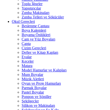
Toplu İğneler
Yapıştırıcılar
Zımba Makinaları
Zımba Telleri ve Sökücüler
Okul Gereçleri
Beslenme Çantası
Boya Kalemleri
Boyama Önlükleri
Cam ve Yüz Boyaları
Çanta
Çizim Gereçleri
Defter ve Kitap Kapları
Evalar
Keçeler
Matara
Model Hamurlar ve Kalıpları
Mum Boyalar
Müzik Aletleri
Oyun ve Proje Hamurları
Parmak Boyalar
Pastel Boyalar
Ponpon ve Şöniller
Şekilgeçler
Silikon ve Makinaları
Suluboyalar ve Su Kabı