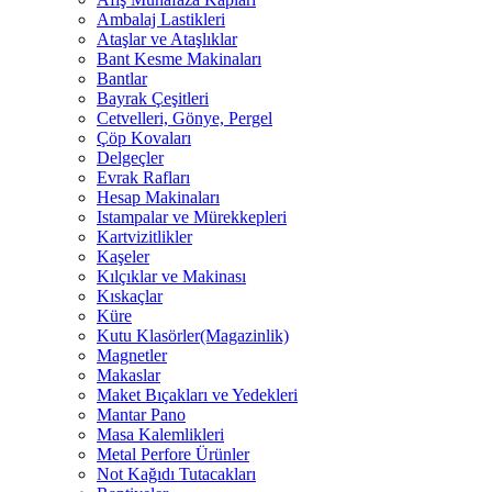
Ambalaj Lastikleri
Ataşlar ve Ataşlıklar
Bant Kesme Makinaları
Bantlar
Bayrak Çeşitleri
Cetvelleri, Gönye, Pergel
Çöp Kovaları
Delgeçler
Evrak Rafları
Hesap Makinaları
Istampalar ve Mürekkepleri
Kartvizitlikler
Kaşeler
Kılçıklar ve Makinası
Kıskaçlar
Küre
Kutu Klasörler(Magazinlik)
Magnetler
Makaslar
Maket Bıçakları ve Yedekleri
Mantar Pano
Masa Kalemlikleri
Metal Perfore Ürünler
Not Kağıdı Tutacakları