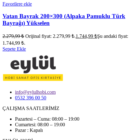
Favorilere ekle
Vatan Bayrak 200×300 (Alpaka Pamuklu Türk
Bayrağı) Yükselen
2.279,99
₺
Orijinal fiyat: 2.279,99 ₺.
1.744,99
₺
Şu andaki fiyat:
1.744,99 ₺.
Sepete Ekle
info@eylulhobi.com
0532 396 00 50
ÇALIŞMA SAATLERİMİZ
Pazartesi – Cuma: 08:00 – 19:00
Cumartesi: 08:00 – 19:00
Pazar : Kapalı