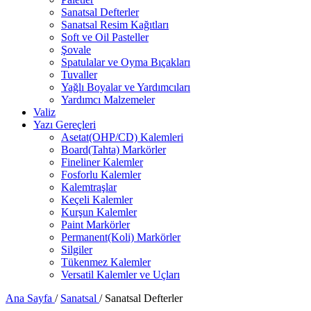
Sanatsal Defterler
Sanatsal Resim Kağıtları
Soft ve Oil Pasteller
Şovale
Spatulalar ve Oyma Bıçakları
Tuvaller
Yağlı Boyalar ve Yardımcıları
Yardımcı Malzemeler
Valiz
Yazı Gereçleri
Asetat(OHP/CD) Kalemleri
Board(Tahta) Markörler
Fineliner Kalemler
Fosforlu Kalemler
Kalemtraşlar
Keçeli Kalemler
Kurşun Kalemler
Paint Markörler
Permanent(Koli) Markörler
Silgiler
Tükenmez Kalemler
Versatil Kalemler ve Uçları
Ana Sayfa
/
Sanatsal
/
Sanatsal Defterler