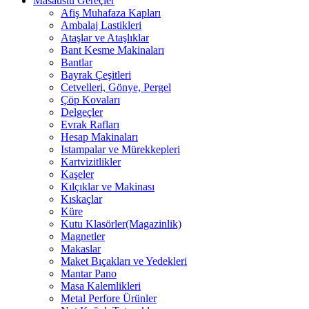
Masaüstü Gereçler
Afiş Muhafaza Kapları
Ambalaj Lastikleri
Ataşlar ve Ataşlıklar
Bant Kesme Makinaları
Bantlar
Bayrak Çeşitleri
Cetvelleri, Gönye, Pergel
Çöp Kovaları
Delgeçler
Evrak Rafları
Hesap Makinaları
Istampalar ve Mürekkepleri
Kartvizitlikler
Kaşeler
Kılçıklar ve Makinası
Kıskaçlar
Küre
Kutu Klasörler(Magazinlik)
Magnetler
Makaslar
Maket Bıçakları ve Yedekleri
Mantar Pano
Masa Kalemlikleri
Metal Perfore Ürünler