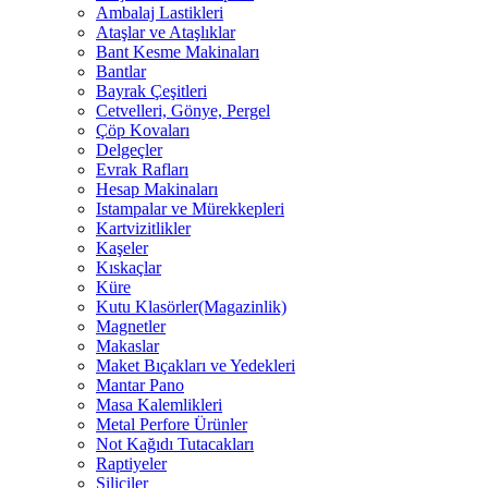
Ambalaj Lastikleri
Ataşlar ve Ataşlıklar
Bant Kesme Makinaları
Bantlar
Bayrak Çeşitleri
Cetvelleri, Gönye, Pergel
Çöp Kovaları
Delgeçler
Evrak Rafları
Hesap Makinaları
Istampalar ve Mürekkepleri
Kartvizitlikler
Kaşeler
Kıskaçlar
Küre
Kutu Klasörler(Magazinlik)
Magnetler
Makaslar
Maket Bıçakları ve Yedekleri
Mantar Pano
Masa Kalemlikleri
Metal Perfore Ürünler
Not Kağıdı Tutacakları
Raptiyeler
Siliciler