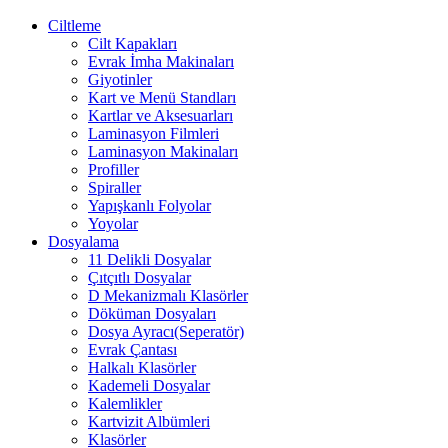
Ciltleme
Cilt Kapakları
Evrak İmha Makinaları
Giyotinler
Kart ve Menü Standları
Kartlar ve Aksesuarları
Laminasyon Filmleri
Laminasyon Makinaları
Profiller
Spiraller
Yapışkanlı Folyolar
Yoyolar
Dosyalama
11 Delikli Dosyalar
Çıtçıtlı Dosyalar
D Mekanizmalı Klasörler
Döküman Dosyaları
Dosya Ayracı(Seperatör)
Evrak Çantası
Halkalı Klasörler
Kademeli Dosyalar
Kalemlikler
Kartvizit Albümleri
Klasörler