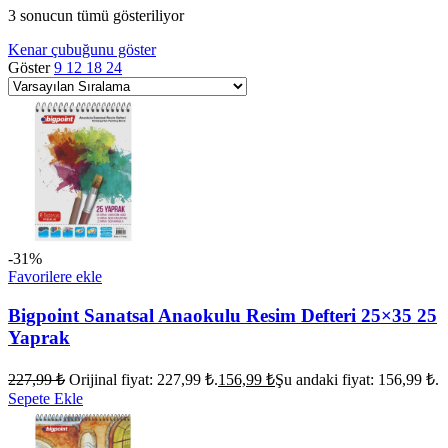
3 sonucun tümü gösteriliyor
Kenar çubuğunu göster
Göster
9
12
18
24
-31%
Favorilere ekle
Bigpoint Sanatsal Anaokulu Resim Defteri 25×35 25
Yaprak
227,99
₺
Orijinal fiyat: 227,99 ₺.
156,99
₺
Şu andaki fiyat: 156,99 ₺.
Sepete Ekle