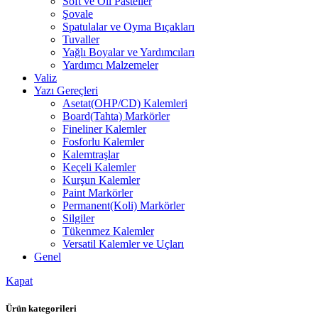
Soft ve Oil Pasteller
Şovale
Spatulalar ve Oyma Bıçakları
Tuvaller
Yağlı Boyalar ve Yardımcıları
Yardımcı Malzemeler
Valiz
Yazı Gereçleri
Asetat(OHP/CD) Kalemleri
Board(Tahta) Markörler
Fineliner Kalemler
Fosforlu Kalemler
Kalemtraşlar
Keçeli Kalemler
Kurşun Kalemler
Paint Markörler
Permanent(Koli) Markörler
Silgiler
Tükenmez Kalemler
Versatil Kalemler ve Uçları
Genel
Kapat
Ürün kategorileri