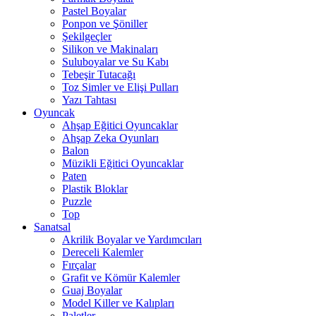
Pastel Boyalar
Ponpon ve Şöniller
Şekilgeçler
Silikon ve Makinaları
Suluboyalar ve Su Kabı
Tebeşir Tutacağı
Toz Simler ve Elişi Pulları
Yazı Tahtası
Oyuncak
Ahşap Eğitici Oyuncaklar
Ahşap Zeka Oyunları
Balon
Müzikli Eğitici Oyuncaklar
Paten
Plastik Bloklar
Puzzle
Top
Sanatsal
Akrilik Boyalar ve Yardımcıları
Dereceli Kalemler
Fırçalar
Grafit ve Kömür Kalemler
Guaj Boyalar
Model Killer ve Kalıpları
Paletler