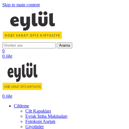
Skip to main content
Arama
0
0
öğe
0
öğe
Ciltleme
Cilt Kapakları
Evrak İmha Makinaları
Fotokopi Asetatı
Giyotinler