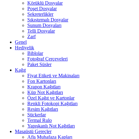
Körüklü Dosyalar
Poşet Dosyalar
Sekreterlikler
Sıkıştırmalı Dosyalar
Sunum Dosyaları
Telli Dosyalar
Zarf
Genel
Hediyelik
Biblolar
Fotoğraf Çerçeveleri
Paket Süsler
Kağıt
Fiyat Etiketi ve Makinaları
Fon Kartonları
Krapon Kağıtları
Küp Not Kağıtları
Özel Kağıt ve Kartonlar
Renkli Fotokopi Kağıtları
Resim Kağıtları
Stickerlar
Termal Rulo
Yapışkanlı Not Kağıtları
Masaüstü Gereçler
Afiş Muhafaza Kapları