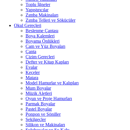
Toplu İğneler
Yapıştırıcılar
Zımba Makinaları
Zımba Telleri ve Sökücüler
Okul Gereçleri
Beslenme Çantası
Boya Kalemleri
Boyama Önlükleri
Cam ve Yüz Boyaları
Çanta
Çizim Gereçleri
Defter ve Kitap Kapları
Evalar
Keçeler
Matara
Model Hamurlar ve Kalıpları
Mum Boyalar
Müzik Aletleri
Oyun ve Proje Hamurları
Parmak Boyalar
Pastel Boyalar
Ponpon ve Şöniller
Şekilgeçler
Silikon ve Makinaları
Suluboyalar ve Su Kabı