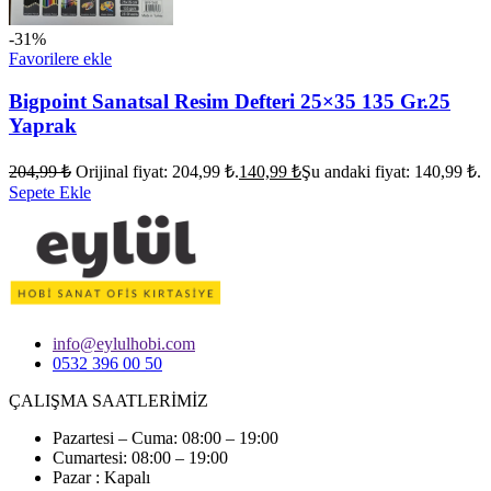
-31%
Favorilere ekle
Bigpoint Sanatsal Resim Defteri 25×35 135 Gr.25
Yaprak
204,99
₺
Orijinal fiyat: 204,99 ₺.
140,99
₺
Şu andaki fiyat: 140,99 ₺.
Sepete Ekle
info@eylulhobi.com
0532 396 00 50
ÇALIŞMA SAATLERİMİZ
Pazartesi – Cuma: 08:00 – 19:00
Cumartesi: 08:00 – 19:00
Pazar : Kapalı