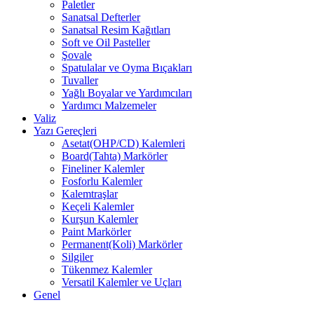
Paletler
Sanatsal Defterler
Sanatsal Resim Kağıtları
Soft ve Oil Pasteller
Şovale
Spatulalar ve Oyma Bıçakları
Tuvaller
Yağlı Boyalar ve Yardımcıları
Yardımcı Malzemeler
Valiz
Yazı Gereçleri
Asetat(OHP/CD) Kalemleri
Board(Tahta) Markörler
Fineliner Kalemler
Fosforlu Kalemler
Kalemtraşlar
Keçeli Kalemler
Kurşun Kalemler
Paint Markörler
Permanent(Koli) Markörler
Silgiler
Tükenmez Kalemler
Versatil Kalemler ve Uçları
Genel