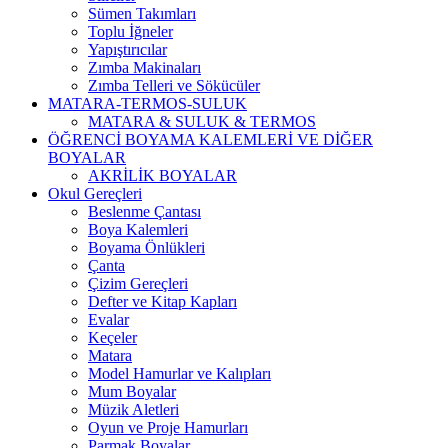
Sümen Takımları
Toplu İğneler
Yapıştırıcılar
Zımba Makinaları
Zımba Telleri ve Sökücüler
MATARA-TERMOS-SULUK
MATARA & SULUK & TERMOS
ÖĞRENCİ BOYAMA KALEMLERİ VE DİĞER
BOYALAR
AKRİLİK BOYALAR
Okul Gereçleri
Beslenme Çantası
Boya Kalemleri
Boyama Önlükleri
Çanta
Çizim Gereçleri
Defter ve Kitap Kapları
Evalar
Keçeler
Matara
Model Hamurlar ve Kalıpları
Mum Boyalar
Müzik Aletleri
Oyun ve Proje Hamurları
Parmak Boyalar