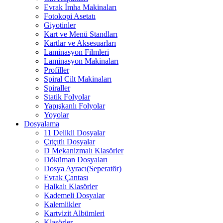
Evrak İmha Makinaları
Fotokopi Asetatı
Giyotinler
Kart ve Menü Standları
Kartlar ve Aksesuarları
Laminasyon Filmleri
Laminasyon Makinaları
Profiller
Spiral Cilt Makinaları
Spiraller
Statik Folyolar
Yapışkanlı Folyolar
Yoyolar
Dosyalama
11 Delikli Dosyalar
Çıtçıtlı Dosyalar
D Mekanizmalı Klasörler
Döküman Dosyaları
Dosya Ayracı(Seperatör)
Evrak Çantası
Halkalı Klasörler
Kademeli Dosyalar
Kalemlikler
Kartvizit Albümleri
Klasörler