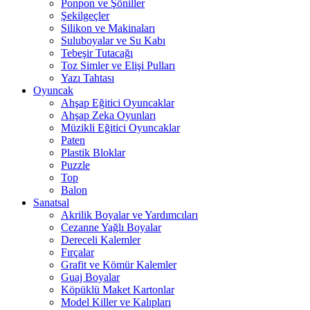
Ponpon ve Şöniller
Şekilgeçler
Silikon ve Makinaları
Suluboyalar ve Su Kabı
Tebeşir Tutacağı
Toz Simler ve Elişi Pulları
Yazı Tahtası
Oyuncak
Ahşap Eğitici Oyuncaklar
Ahşap Zeka Oyunları
Müzikli Eğitici Oyuncaklar
Paten
Plastik Bloklar
Puzzle
Top
Balon
Sanatsal
Akrilik Boyalar ve Yardımcıları
Cezanne Yağlı Boyalar
Dereceli Kalemler
Fırçalar
Grafit ve Kömür Kalemler
Guaj Boyalar
Köpüklü Maket Kartonlar
Model Killer ve Kalıpları