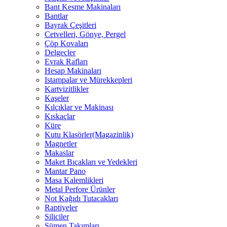
Bant Kesme Makinaları
Bantlar
Bayrak Çeşitleri
Cetvelleri, Gönye, Pergel
Çöp Kovaları
Delgeçler
Evrak Rafları
Hesap Makinaları
Istampalar ve Mürekkepleri
Kartvizitlikler
Kaşeler
Kılçıklar ve Makinası
Kıskaçlar
Küre
Kutu Klasörler(Magazinlik)
Magnetler
Makaslar
Maket Bıçakları ve Yedekleri
Mantar Pano
Masa Kalemlikleri
Metal Perfore Ürünler
Not Kağıdı Tutacakları
Raptiyeler
Siliciler
Sümen Takımları