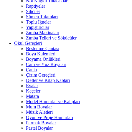
Not Kağıdı Tutacakları
Raptiyeler
Siliciler
Sümen Takımları
Toplu İğneler
Yapıştırıcılar
Zımba Makinaları
Zımba Telleri ve Sökücüler
Okul Gereçleri
Beslenme Çantası
Boya Kalemleri
Boyama Önlükleri
Cam ve Yüz Boyaları
Çanta
Çizim Gereçleri
Defter ve Kitap Kapları
Evalar
Keçeler
Matara
Model Hamurlar ve Kalıpları
Mum Boyalar
Müzik Aletleri
Oyun ve Proje Hamurları
Parmak Boyalar
Pastel Boyalar