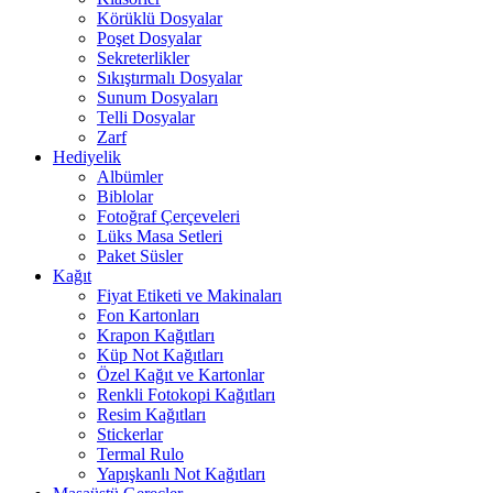
Körüklü Dosyalar
Poşet Dosyalar
Sekreterlikler
Sıkıştırmalı Dosyalar
Sunum Dosyaları
Telli Dosyalar
Zarf
Hediyelik
Albümler
Biblolar
Fotoğraf Çerçeveleri
Lüks Masa Setleri
Paket Süsler
Kağıt
Fiyat Etiketi ve Makinaları
Fon Kartonları
Krapon Kağıtları
Küp Not Kağıtları
Özel Kağıt ve Kartonlar
Renkli Fotokopi Kağıtları
Resim Kağıtları
Stickerlar
Termal Rulo
Yapışkanlı Not Kağıtları