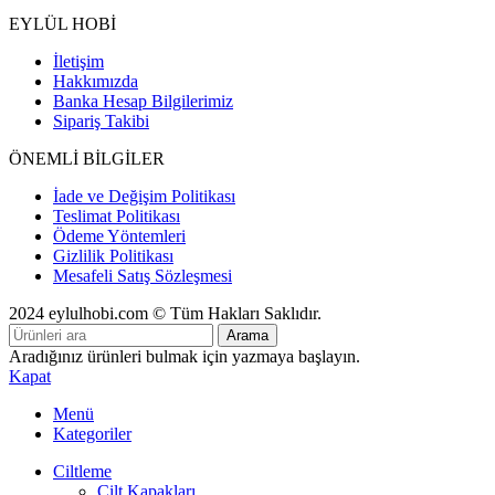
EYLÜL HOBİ
İletişim
Hakkımızda
Banka Hesap Bilgilerimiz
Sipariş Takibi
ÖNEMLİ BİLGİLER
İade ve Değişim Politikası
Teslimat Politikası
Ödeme Yöntemleri
Gizlilik Politikası
Mesafeli Satış Sözleşmesi
2024 eylulhobi.com © Tüm Hakları Saklıdır.
Arama
Aradığınız ürünleri bulmak için yazmaya başlayın.
Kapat
Menü
Kategoriler
Ciltleme
Cilt Kapakları