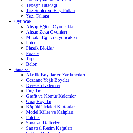
Tebeşir Tutacağı
Toz Simler ve Elişi Pulları
Yazı Tahtası
Oyuncak
Ahşap Eğitici Oyuncaklar
Ahşap Zeka Oyunları
Müzikli Eğitici Oyuncaklar
Paten
Plastik Bloklar
Puzzle
Top
Balon
Sanatsal
Akrilik Boyalar ve Yardımcıları
Cezanne Yağlı Boyalar
Dereceli Kalemler
Fırçalar
Grafit ve Kömür Kalemler
Guaj Boyalar
Köpüklü Maket Kartonlar
Model Killer ve Kalıpları
Paletler
Sanatsal Defterler
Sanatsal Resim Kağıtları