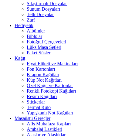
Sıkıştırmalı Dosyalar
Sunum Dosyaları
Telli Dosyalar
Zarf
Hediyelik
Albümler
Biblolar
Fotoğraf Çerçeveleri
Lüks Masa Setleri
Paket Süsler
Kağıt
Fiyat Etiketi ve Makinaları
Fon Kartonları
Krapon Kağıtları
Küp Not Kağıtları
Özel Kağıt ve Kartonlar
Renkli Fotokopi Kağıtları
Resim Kağıtları
Stickerlar
Termal Rulo
Yapışkanlı Not Kağıtları
Masaüstü Gereçler
Afiş Muhafaza Kapları
Ambalaj Lastikleri
Ataşlar ve Ataşlıklar