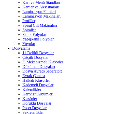
Kart ve Menü Standları
Kartlar ve Aksesuarları
Laminasyon Filmleri
Laminasyon Makinaları
Profiller
Spiral Cilt Makinaları
Spiraller
Statik Folyolar
Yapışkanlı Folyolar
Yoyolar
Dosyalama
11 Delikli Dosyalar
Çıtçıtlı Dosyalar
D Mekanizmalı Klasörler
Döküman Dosyaları
Dosya Ayracı(Seperatör)
Evrak Çantası
Halkalı Klasörler
Kademeli Dosyalar
Kalemlikler
Kartvizit Albümleri
Klasörler
Körüklü Dosyalar
Poşet Dosyalar
Sekreterlikler