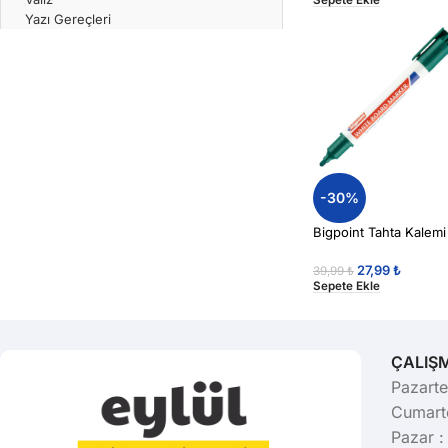
Yazı Gereçleri
-30%
Bigpoint Tahta Kalemi
27,99
₺
39,99
₺
Sepete Ekle
ÇALIŞ
Pazarte
Cumarte
Pazar :