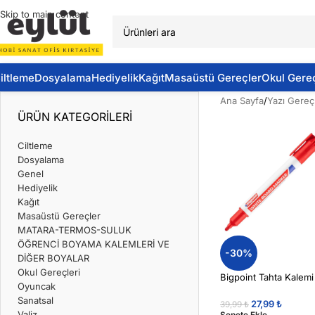
Skip to main content
iltleme
Dosyalama
Hediyelik
Kağıt
Masaüstü Gereçler
Okul Gereç
Ana Sayfa
/
Yazı Gereçl
ÜRÜN KATEGORILERI
Ciltleme
Dosyalama
Genel
Hediyelik
Kağıt
Masaüstü Gereçler
MATARA-TERMOS-SULUK
ÖĞRENCİ BOYAMA KALEMLERİ VE
-30%
DİĞER BOYALAR
Okul Gereçleri
Bigpoint Tahta Kalemi
Oyuncak
Sanatsal
27,99
₺
39,99
₺
Valiz
Sepete Ekle