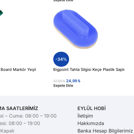
-34%
 Board Markör Yeşil
Bigpoint Tahta Silgisi Keçe Plastik Saplı
24,99
₺
37,99
₺
Sepete Ekle
MA SAATLERİMİZ
EYLÜL HOBİ
si – Cuma: 08:00 – 19:00
İletişim
si: 08:00 – 19:00
Hakkımızda
 Kapalı
Banka Hesap Bilgilerimiz