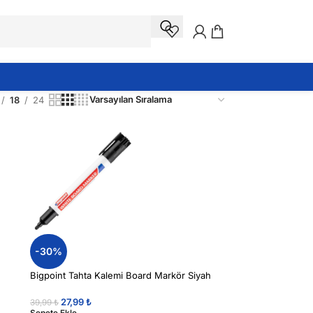
18
24
-30%
Bigpoint Tahta Kalemi Board Markör Siyah
27,99
₺
39,99
₺
Sepete Ekle