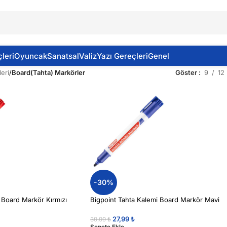
leri
Oyuncak
Sanatsal
Valiz
Yazı Gereçleri
Genel
eri
/
Board(Tahta) Markörler
Göster
9
12
-30%
 Board Markör Kırmızı
Bigpoint Tahta Kalemi Board Markör Mavi
27,99
₺
39,99
₺
Sepete Ekle