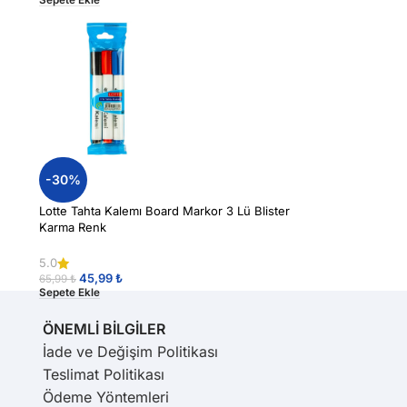
-30%
Lotte Tahta Kalemı Board Markor 3 Lü Blister
Karma Renk
5.0
45,99
₺
65,99
₺
Sepete Ekle
ÖNEMLİ BİLGİLER
İade ve Değişim Politikası
Teslimat Politikası
Ödeme Yöntemleri