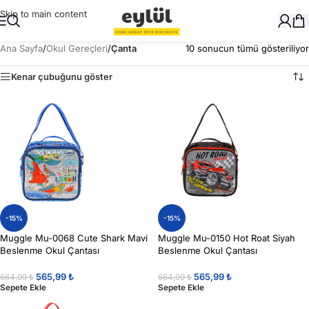
Skip to main content
Ana Sayfa
/
Okul Gereçleri
/
Çanta
10 sonucun tümü gösteriliyor
Kenar çubuğunu göster
-15%
-15%
Muggle Mu-0068 Cute Shark Mavi
Muggle Mu-0150 Hot Roat Siyah
Beslenme Okul Çantası
Beslenme Okul Çantası
565,99
₺
565,99
₺
664,99
₺
664,99
₺
Sepete Ekle
Sepete Ekle