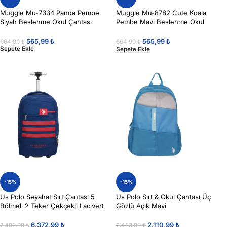
Muggle Mu-7334 Panda Pembe
Muggle Mu-8782 Cute Koala
Siyah Beslenme Okul Çantası
Pembe Mavi Beslenme Okul
Çantası
565,99
₺
565,99
₺
664,99
₺
664,99
₺
Sepete Ekle
Sepete Ekle
-15%
-15%
Us Polo Seyahat Sırt Çantası 5
Us Polo Sırt & Okul Çantası Üç
Bölmeli 2 Teker Çekçekli Lacivert
Gözlü Açık Mavi
6.372,99
₺
2.110,99
₺
7.496,99
₺
2.483,99
₺