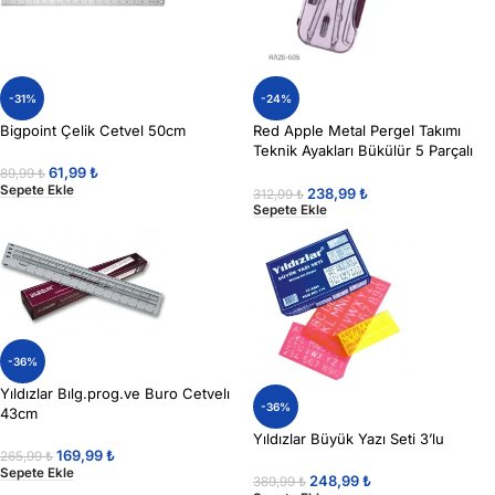
-31%
-24%
Bigpoint Çelik Cetvel 50cm
Red Apple Metal Pergel Takımı
Teknik Ayakları Bükülür 5 Parçalı
Vidalı Set
61,99
₺
89,99
₺
Sepete Ekle
238,99
₺
312,99
₺
Sepete Ekle
-36%
Yıldızlar Bılg.prog.ve Buro Cetvelı
-36%
43cm
Yıldızlar Büyük Yazı Seti 3’lu
169,99
₺
265,99
₺
Sepete Ekle
248,99
₺
389,99
₺