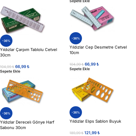
Sepete Ekle
-36%
-36%
Yıldızlar Cep Desımetre Cetvel
Yıldızlar Çarpım Tablolu Cetvel
10cm
30cm
66,99
₺
104,99
₺
66,99
₺
104,99
₺
Sepete Ekle
Sepete Ekle
-36%
-36%
Yıldızlar Elıps Sablon Buyuk
Yıldızlar Derecelı Gönye Harf
Sabonu 30cm
121,99
₺
189,99
₺