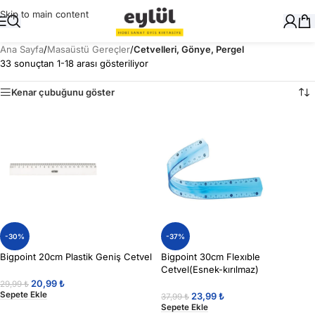
Skip to main content
Ana Sayfa
/
Masaüstü Gereçler
/
Cetvelleri, Gönye, Pergel
33 sonuçtan 1-18 arası gösteriliyor
Kenar çubuğunu göster
-30%
-37%
Bigpoint 20cm Plastik Geniş Cetvel
Bigpoint 30cm Flexıble
Cetvel(Esnek-kırılmaz)
20,99
₺
29,99
₺
Sepete Ekle
23,99
₺
37,99
₺
Sepete Ekle