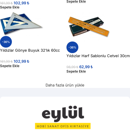
Sepete Ekle
102,99
₺
161,99
₺
Sepete Ekle
-36%
-36%
Yıldızlar Gönye Buyuk 32’lık 60cc
Yıldızlar Harf Sablonlu Cetvel 30cm
102,99
₺
161,99
₺
Sepete Ekle
62,99
₺
98,99
₺
Sepete Ekle
Daha fazla ürün yükle