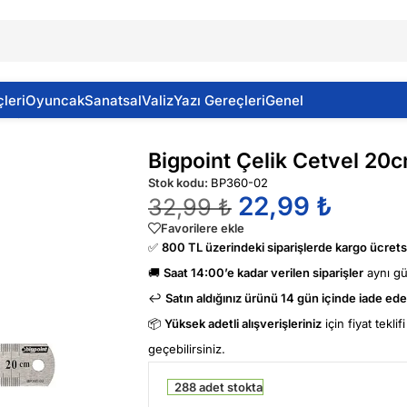
leri
Oyuncak
Sanatsal
Valiz
Yazı Gereçleri
Genel
nt Çelik Cetvel 20cm
Bigpoint Çelik Cetvel 20
Stok kodu:
BP360-02
22,99
₺
32,99
₺
Favorilere ekle
✅
800 TL üzerindeki siparişlerde kargo ücretsi
🚚
Saat 14:00’e kadar verilen siparişler
aynı g
↩️
Satın aldığınız ürünü 14 gün içinde iade edeb
📦
Yüksek adetli alışverişleriniz
için fiyat tekli
geçebilirsiniz.
288 adet stokta