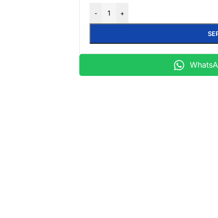
-
+
SE
WhatsAp