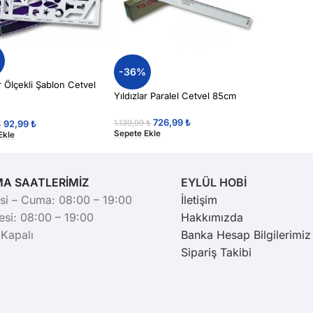
%
-36%
ar Ölçekli Şablon Cetvel
Yıldızlar Paralel Cetvel 85cm
726,99
₺
1.139,99
₺
92,99
₺
₺
Sepete Ekle
Ekle
MA SAATLERİMİZ
EYLÜL HOBİ
si – Cuma: 08:00 – 19:00
İletişim
si: 08:00 – 19:00
Hakkımızda
 Kapalı
Banka Hesap Bilgilerimiz
Sipariş Takibi