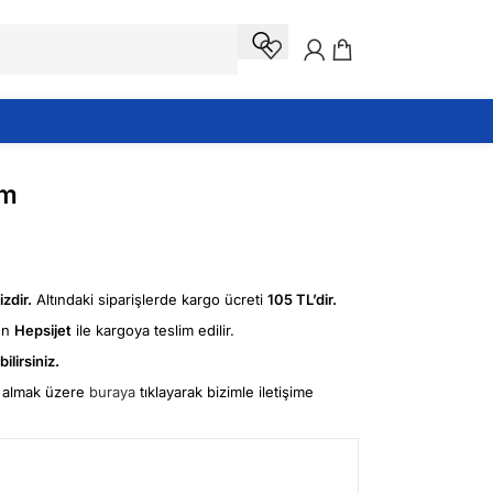
cm
zdir.
Altındaki siparişlerde kargo ücreti
105 TL’dir.
ün
Hepsijet
ile kargoya teslim edilir.
ilirsiniz.
fi almak üzere
buraya
tıklayarak bizimle iletişime