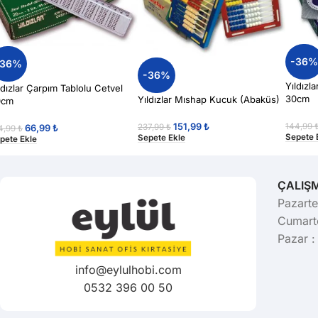
-36
-36%
-36%
Yıldızl
ldızlar Çarpım Tablolu Cetvel
30cm
Yıldızlar Mıshap Kucuk (Abaküs)
0cm
151,99
₺
144,99
237,99
₺
66,99
₺
4,99
₺
Sepete 
Sepete Ekle
pete Ekle
ÇALIŞ
Pazarte
Cumarte
Pazar :
info@eylulhobi.com
0532 396 00 50