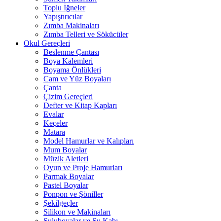
Toplu İğneler
Yapıştırıcılar
Zımba Makinaları
Zımba Telleri ve Sökücüler
Okul Gereçleri
Beslenme Çantası
Boya Kalemleri
Boyama Önlükleri
Cam ve Yüz Boyaları
Çanta
Çizim Gereçleri
Defter ve Kitap Kapları
Evalar
Keçeler
Matara
Model Hamurlar ve Kalıpları
Mum Boyalar
Müzik Aletleri
Oyun ve Proje Hamurları
Parmak Boyalar
Pastel Boyalar
Ponpon ve Şöniller
Şekilgeçler
Silikon ve Makinaları
Suluboyalar ve Su Kabı