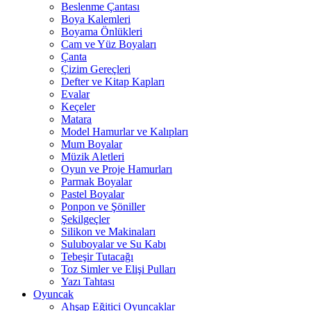
Beslenme Çantası
Boya Kalemleri
Boyama Önlükleri
Cam ve Yüz Boyaları
Çanta
Çizim Gereçleri
Defter ve Kitap Kapları
Evalar
Keçeler
Matara
Model Hamurlar ve Kalıpları
Mum Boyalar
Müzik Aletleri
Oyun ve Proje Hamurları
Parmak Boyalar
Pastel Boyalar
Ponpon ve Şöniller
Şekilgeçler
Silikon ve Makinaları
Suluboyalar ve Su Kabı
Tebeşir Tutacağı
Toz Simler ve Elişi Pulları
Yazı Tahtası
Oyuncak
Ahşap Eğitici Oyuncaklar