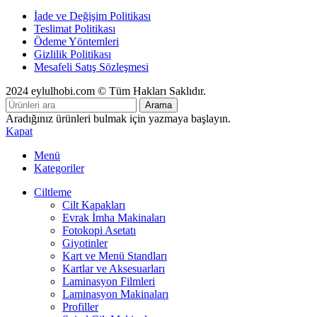
İade ve Değişim Politikası
Teslimat Politikası
Ödeme Yöntemleri
Gizlilik Politikası
Mesafeli Satış Sözleşmesi
2024 eylulhobi.com © Tüm Hakları Saklıdır.
Arama
Aradığınız ürünleri bulmak için yazmaya başlayın.
Kapat
Menü
Kategoriler
Ciltleme
Cilt Kapakları
Evrak İmha Makinaları
Fotokopi Asetatı
Giyotinler
Kart ve Menü Standları
Kartlar ve Aksesuarları
Laminasyon Filmleri
Laminasyon Makinaları
Profiller