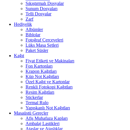
Sıkıştırmalı Dosyalar
Sunum Dosyaları
Telli Dosyalar
Zarf
Hediyelik
Albümler
Biblolar
Fotoğraf Çerçeveleri
Lüks Masa Setleri
Paket Süsler
Kağıt
Fiyat Etiketi ve Makinaları
Fon Kartonları
Krapon Kağıtları
Küp Not Kağıtları
Özel Kağıt ve Kartonlar
Renkli Fotokopi Kağıtları
Resim Kağıtları
Stickerlar
Termal Rulo
Yapışkanlı Not Kağıtları
Masaüstü Gereçler
Afiş Muhafaza Kapları
Ambalaj Lastikleri
Ataşlar ve Ataşlıklar