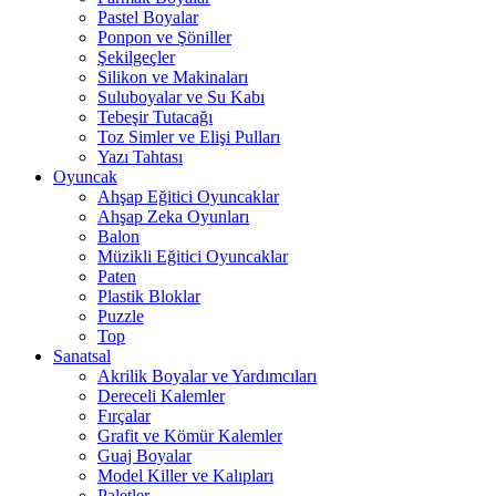
Pastel Boyalar
Ponpon ve Şöniller
Şekilgeçler
Silikon ve Makinaları
Suluboyalar ve Su Kabı
Tebeşir Tutacağı
Toz Simler ve Elişi Pulları
Yazı Tahtası
Oyuncak
Ahşap Eğitici Oyuncaklar
Ahşap Zeka Oyunları
Balon
Müzikli Eğitici Oyuncaklar
Paten
Plastik Bloklar
Puzzle
Top
Sanatsal
Akrilik Boyalar ve Yardımcıları
Dereceli Kalemler
Fırçalar
Grafit ve Kömür Kalemler
Guaj Boyalar
Model Killer ve Kalıpları
Paletler