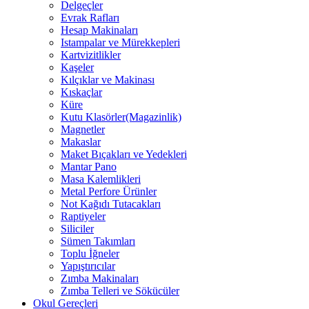
Delgeçler
Evrak Rafları
Hesap Makinaları
Istampalar ve Mürekkepleri
Kartvizitlikler
Kaşeler
Kılçıklar ve Makinası
Kıskaçlar
Küre
Kutu Klasörler(Magazinlik)
Magnetler
Makaslar
Maket Bıçakları ve Yedekleri
Mantar Pano
Masa Kalemlikleri
Metal Perfore Ürünler
Not Kağıdı Tutacakları
Raptiyeler
Siliciler
Sümen Takımları
Toplu İğneler
Yapıştırıcılar
Zımba Makinaları
Zımba Telleri ve Sökücüler
Okul Gereçleri