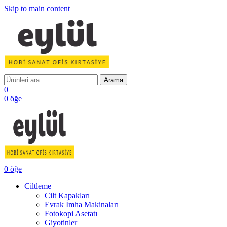
Skip to main content
Arama
0
0
öğe
0
öğe
Ciltleme
Cilt Kapakları
Evrak İmha Makinaları
Fotokopi Asetatı
Giyotinler