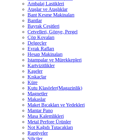
Ambalaj Lastikleri
Ataşlar ve Ataşlıklar
Bant Kesme Makinaları
Bantlar
Bayrak Çeşitleri
Cetvelleri, Gönye, Pergel
Çöp Kovaları
Delgeçler
Evrak Rafları
Hesap Makinaları
Istampalar ve Mürekkepleri
Kartvizitlikler
Kaşeler
Kıskaçlar
Küre
Kutu Klasörler(Magazinlik)
Magnetler
Makaslar
Maket Bıçakları ve Yedekleri
Mantar Pano
Masa Kalemlikleri
Metal Perfore Ürünler
Not Kağıdı Tutacakları
Raptiyeler
Siliciler