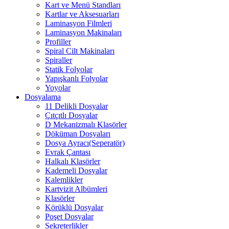
Kart ve Menü Standları
Kartlar ve Aksesuarları
Laminasyon Filmleri
Laminasyon Makinaları
Profiller
Spiral Cilt Makinaları
Spiraller
Statik Folyolar
Yapışkanlı Folyolar
Yoyolar
Dosyalama
11 Delikli Dosyalar
Çıtçıtlı Dosyalar
D Mekanizmalı Klasörler
Döküman Dosyaları
Dosya Ayracı(Seperatör)
Evrak Çantası
Halkalı Klasörler
Kademeli Dosyalar
Kalemlikler
Kartvizit Albümleri
Klasörler
Körüklü Dosyalar
Poşet Dosyalar
Sekreterlikler