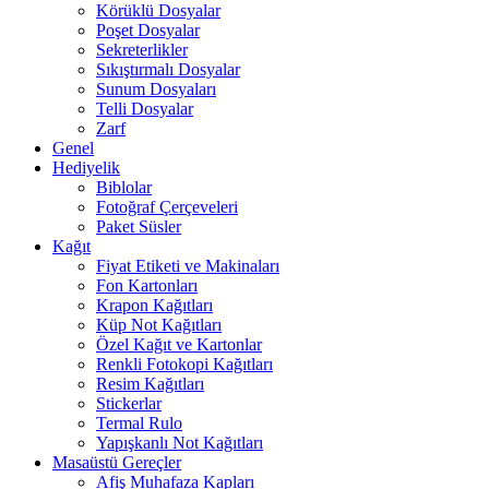
Körüklü Dosyalar
Poşet Dosyalar
Sekreterlikler
Sıkıştırmalı Dosyalar
Sunum Dosyaları
Telli Dosyalar
Zarf
Genel
Hediyelik
Biblolar
Fotoğraf Çerçeveleri
Paket Süsler
Kağıt
Fiyat Etiketi ve Makinaları
Fon Kartonları
Krapon Kağıtları
Küp Not Kağıtları
Özel Kağıt ve Kartonlar
Renkli Fotokopi Kağıtları
Resim Kağıtları
Stickerlar
Termal Rulo
Yapışkanlı Not Kağıtları
Masaüstü Gereçler
Afiş Muhafaza Kapları