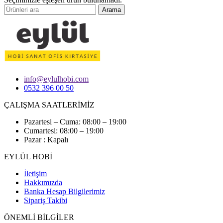
Arama
info@eylulhobi.com
0532 396 00 50
ÇALIŞMA SAATLERİMİZ
Pazartesi – Cuma: 08:00 – 19:00
Cumartesi: 08:00 – 19:00
Pazar : Kapalı
EYLÜL HOBİ
İletişim
Hakkımızda
Banka Hesap Bilgilerimiz
Sipariş Takibi
ÖNEMLİ BİLGİLER