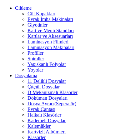
Ciltleme
Cilt Kapakları
Evrak İmha Makinaları
Giyotinler
Kart ve Menü Standları
Kartlar ve Aksesuarları
Laminasyon Filmleri
Laminasyon Makinaları
Profiller
Spiraller
Yapışkanlı Folyolar
Yoyolar
Dosyalama
11 Delikli Dosyalar
Çıtçıtlı Dosyalar
D Mekanizmalı Klasörler
Döküman Dosyaları
Dosya Ayracı(Seperatör)
Evrak Çantası
Halkalı Klasörler
Kademeli Dosyalar
Kalemlikler
Kartvizit Albümleri
Klasörler