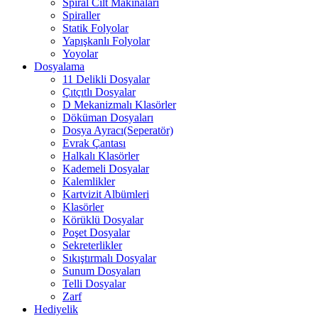
Spiral Cilt Makinaları
Spiraller
Statik Folyolar
Yapışkanlı Folyolar
Yoyolar
Dosyalama
11 Delikli Dosyalar
Çıtçıtlı Dosyalar
D Mekanizmalı Klasörler
Döküman Dosyaları
Dosya Ayracı(Seperatör)
Evrak Çantası
Halkalı Klasörler
Kademeli Dosyalar
Kalemlikler
Kartvizit Albümleri
Klasörler
Körüklü Dosyalar
Poşet Dosyalar
Sekreterlikler
Sıkıştırmalı Dosyalar
Sunum Dosyaları
Telli Dosyalar
Zarf
Hediyelik