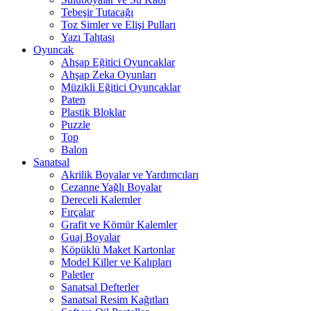
Tebeşir Tutacağı
Toz Simler ve Elişi Pulları
Yazı Tahtası
Oyuncak
Ahşap Eğitici Oyuncaklar
Ahşap Zeka Oyunları
Müzikli Eğitici Oyuncaklar
Paten
Plastik Bloklar
Puzzle
Top
Balon
Sanatsal
Akrilik Boyalar ve Yardımcıları
Cezanne Yağlı Boyalar
Dereceli Kalemler
Fırçalar
Grafit ve Kömür Kalemler
Guaj Boyalar
Köpüklü Maket Kartonlar
Model Killer ve Kalıpları
Paletler
Sanatsal Defterler
Sanatsal Resim Kağıtları