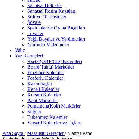
Sanatsal Defterler
Sanatsal Resim Kağıtları
Soft ve Oil Pasteller
Şovale
Spatulalar ve Oyma Bıçakları
Tuvaller
Yağlı Boyalar ve Yardımcıları
Yardımcı Malzemeler
Valiz
Yazı Gereçleri
Asetat(OHP/CD) Kalemleri
Board(Tahta) Markörler
Fineliner Kalemler
Fosforlu Kalemler
Kalemtraşlar
Keçeli Kalemler
Kurşun Kalemler
Paint Markörler
Permanent(Koli) Markörler
Silgiler
Tükenmez Kalemler
Versatil Kalemler ve Uçları
Ana Sayfa
/
Masaüstü Gereçler
/
Mantar Pano
Seçiminizle eşleşen ürün bulunamadı.