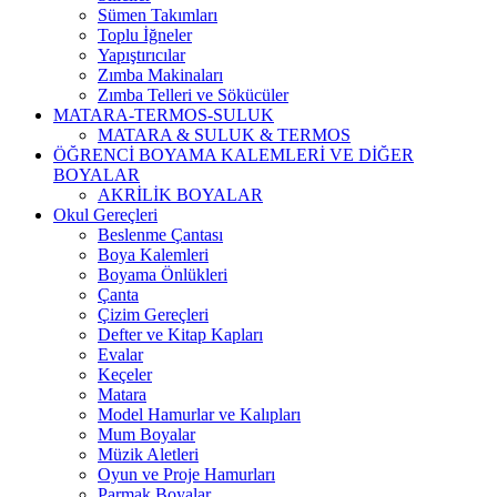
Sümen Takımları
Toplu İğneler
Yapıştırıcılar
Zımba Makinaları
Zımba Telleri ve Sökücüler
MATARA-TERMOS-SULUK
MATARA & SULUK & TERMOS
ÖĞRENCİ BOYAMA KALEMLERİ VE DİĞER
BOYALAR
AKRİLİK BOYALAR
Okul Gereçleri
Beslenme Çantası
Boya Kalemleri
Boyama Önlükleri
Çanta
Çizim Gereçleri
Defter ve Kitap Kapları
Evalar
Keçeler
Matara
Model Hamurlar ve Kalıpları
Mum Boyalar
Müzik Aletleri
Oyun ve Proje Hamurları
Parmak Boyalar