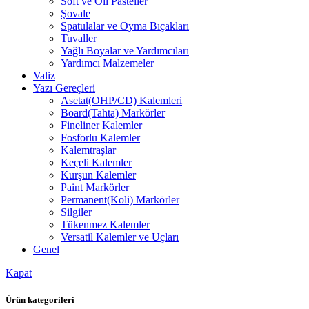
Soft ve Oil Pasteller
Şovale
Spatulalar ve Oyma Bıçakları
Tuvaller
Yağlı Boyalar ve Yardımcıları
Yardımcı Malzemeler
Valiz
Yazı Gereçleri
Asetat(OHP/CD) Kalemleri
Board(Tahta) Markörler
Fineliner Kalemler
Fosforlu Kalemler
Kalemtraşlar
Keçeli Kalemler
Kurşun Kalemler
Paint Markörler
Permanent(Koli) Markörler
Silgiler
Tükenmez Kalemler
Versatil Kalemler ve Uçları
Genel
Kapat
Ürün kategorileri