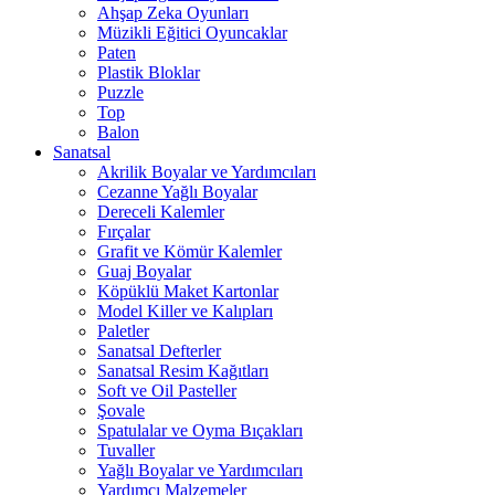
Ahşap Zeka Oyunları
Müzikli Eğitici Oyuncaklar
Paten
Plastik Bloklar
Puzzle
Top
Balon
Sanatsal
Akrilik Boyalar ve Yardımcıları
Cezanne Yağlı Boyalar
Dereceli Kalemler
Fırçalar
Grafit ve Kömür Kalemler
Guaj Boyalar
Köpüklü Maket Kartonlar
Model Killer ve Kalıpları
Paletler
Sanatsal Defterler
Sanatsal Resim Kağıtları
Soft ve Oil Pasteller
Şovale
Spatulalar ve Oyma Bıçakları
Tuvaller
Yağlı Boyalar ve Yardımcıları
Yardımcı Malzemeler