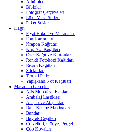
Albümler
Biblolar
Fotoğraf Çerçeveleri
Lüks Masa Setleri
Paket Süsler
Kağıt
Fiyat Etiketi ve Makinaları
Fon Kartonları
Krapon Kağıtları
Küp Not Kağıtları
Özel Kağıt ve Kartonlar
Renkli Fotokopi Kağıtları
Resim Kağıtları
Stickerlar
Termal Rulo
Yapışkanlı Not Kağıtları
Masaüstü Gereçler
Afiş Muhafaza Kapları
Ambalaj Lastikleri
Ataşlar ve Ataşlıklar
Bant Kesme Makinaları
Bantlar
Bayrak Çeşitleri
Cetvelleri, Gönye, Pergel
Çöp Kovaları