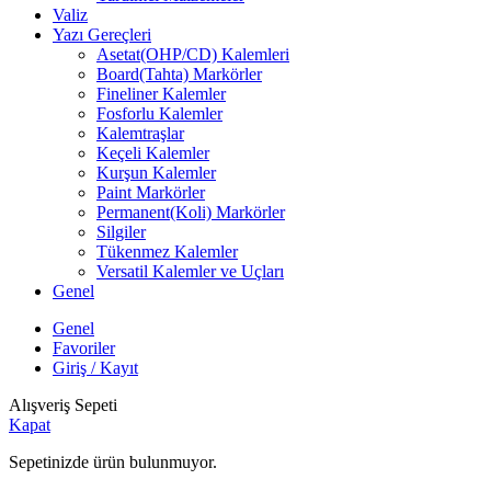
Valiz
Yazı Gereçleri
Asetat(OHP/CD) Kalemleri
Board(Tahta) Markörler
Fineliner Kalemler
Fosforlu Kalemler
Kalemtraşlar
Keçeli Kalemler
Kurşun Kalemler
Paint Markörler
Permanent(Koli) Markörler
Silgiler
Tükenmez Kalemler
Versatil Kalemler ve Uçları
Genel
Genel
Favoriler
Giriş / Kayıt
Alışveriş Sepeti
Kapat
Sepetinizde ürün bulunmuyor.