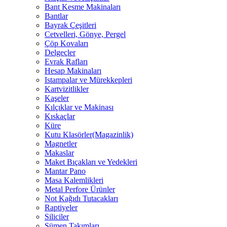
Bant Kesme Makinaları
Bantlar
Bayrak Çeşitleri
Cetvelleri, Gönye, Pergel
Çöp Kovaları
Delgeçler
Evrak Rafları
Hesap Makinaları
Istampalar ve Mürekkepleri
Kartvizitlikler
Kaşeler
Kılçıklar ve Makinası
Kıskaçlar
Küre
Kutu Klasörler(Magazinlik)
Magnetler
Makaslar
Maket Bıçakları ve Yedekleri
Mantar Pano
Masa Kalemlikleri
Metal Perfore Ürünler
Not Kağıdı Tutacakları
Raptiyeler
Siliciler
Sümen Takımları