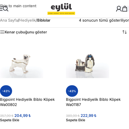
Skip to main content
Ana Sayfa
/
Hediyelik
/
Biblolar
4 sonucun tümü gösteriliyor
Kenar çubuğunu göster
-43%
-43%
Bigpoint Hediyelik Biblo Köpek
Bigpoint Hediyelik Biblo Köpek
Wa00802
Wa01187
204,99
₺
222,99
₺
357,99
₺
389,99
₺
Sepete Ekle
Sepete Ekle