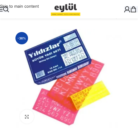
Skip to main content
Ana Sayfa
/
Masaüstü Gereçler
/
Cetvelleri, Gönye, Pergel
-36%
Büyütmek için tıklayın