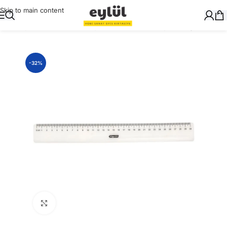
Skip to main content
Ana Sayfa
/
Masaüstü Gereçler
/
Cetvelleri, Gönye, Pergel
-32%
Büyütmek için tıklayın