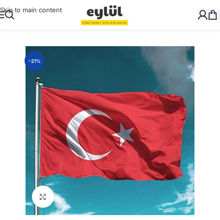
Skip to main content
Ana Sayfa
/
Masaüstü Gereçler
/
Bayrak Çeşitleri
-21%
Büyütmek için tıklayın