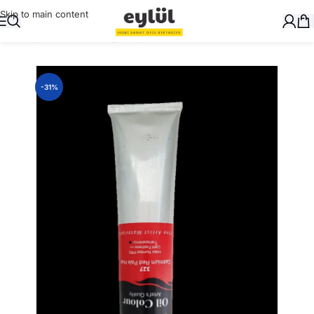
Skip to main content
Ana Sayfa
/
Sanatsal
/
Yağlı Boyalar ve Yardımcıları
-31%