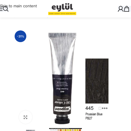
Skip to main content
Ana Sayfa
/
Sanatsal
/
Yağlı Boyalar ve Yardımcıları
-31%
Büyütmek için tıklayın