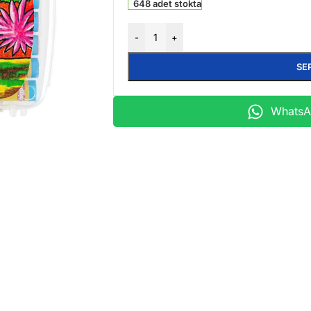
648 adet stokta
-
+
SE
WhatsAp