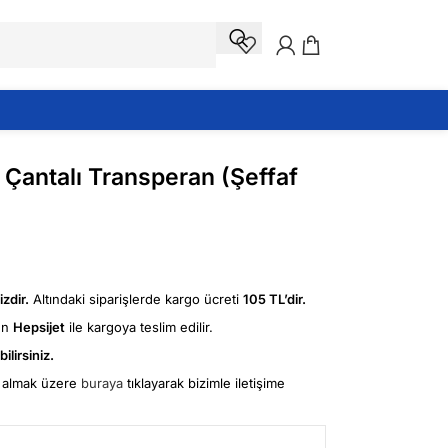
i Çantalı Transperan (Şeffaf
zdir.
Altındaki siparişlerde kargo ücreti
105 TL’dir.
ün
Hepsijet
ile kargoya teslim edilir.
ilirsiniz.
fi almak üzere
buraya
tıklayarak bizimle iletişime