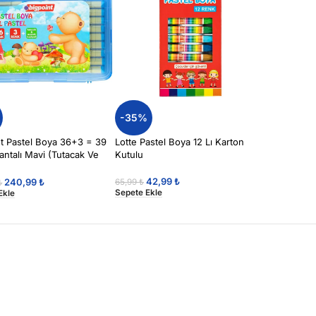
-35%
nt Pastel Boya 36+3 = 39
Lotte Pastel Boya 12 Lı Karton
ntalı Mavi (Tutacak Ve
Kutulu
Hediyeli)
42,99
₺
240,99
₺
65,99
₺
₺
Sepete Ekle
Ekle