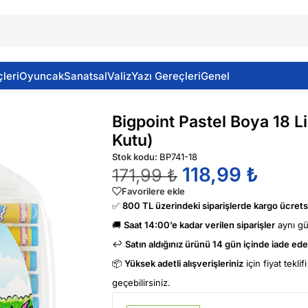
leri
Oyuncak
Sanatsal
Valiz
Yazı Gereçleri
Genel
18 Li Çantalı Transperan (Şeffaf Kutu)
Bigpoint Pastel Boya 18 L
Kutu)
Stok kodu:
BP741-18
118,99
₺
171,99
₺
Favorilere ekle
✅
800 TL üzerindeki siparişlerde kargo ücretsi
🚚
Saat 14:00’e kadar verilen siparişler
aynı g
↩️
Satın aldığınız ürünü 14 gün içinde iade edeb
📦
Yüksek adetli alışverişleriniz
için fiyat tekli
geçebilirsiniz.