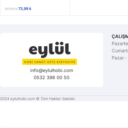
73,99
₺
107,99
₺
ÇALIŞ
Pazarte
Cumarte
Pazar :
info@eylulhobi.com
0532 396 00 50
2024 eylulhobi.com © Tüm Hakları Saklıdır.