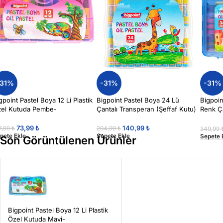
-31%
-31%
-31%
gpoint Pastel Boya 12 Li Plastik
Bigpoint Pastel Boya 24 Lü
Bigpoi
el Kutuda Pembe-
Çantalı Transperan (Şeffaf Kutu)
Renk Ça
Açacak 
73,99
₺
140,99
₺
7,99
₺
204,99
₺
349,99
pete Ekle
Sepete Ekle
Sepete 
Son Görüntülenen Ürünler
Bigpoint Pastel Boya 12 Li Plastik
Özel Kutuda Mavi-