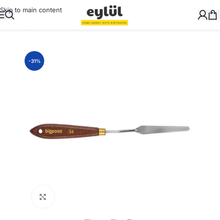
Skip to main content
Ana Sayfa
/
Sanatsal
/
Spatulalar ve Oyma Bıçakları
-31%
Büyütmek için tıklayın