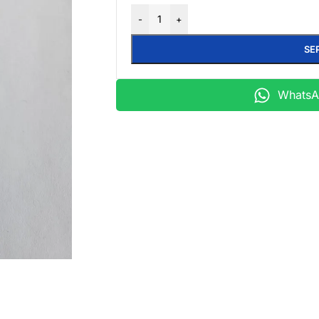
-
+
SE
WhatsAp