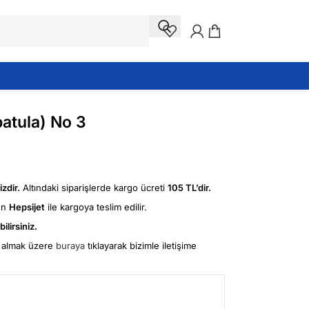
patula) No 3
zdir.
Altındaki siparişlerde kargo ücreti
105 TL’dir.
ün
Hepsijet
ile kargoya teslim edilir.
ilirsiniz.
fi almak üzere
buraya
tıklayarak bizimle iletişime