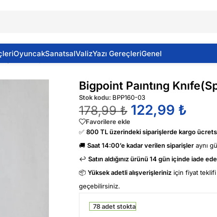
leri
Oyuncak
Sanatsal
Valiz
Yazı Gereçleri
Genel
tıng Knıfe(Spatula) No 3
Bigpoint Paıntıng Knıfe(S
Stok kodu:
BPP160-03
122,99
₺
178,99
₺
Favorilere ekle
✅
800 TL üzerindeki siparişlerde kargo ücretsi
🚚
Saat 14:00’e kadar verilen siparişler
aynı g
↩️
Satın aldığınız ürünü 14 gün içinde iade edeb
📦
Yüksek adetli alışverişleriniz
için fiyat tekli
geçebilirsiniz.
78 adet stokta