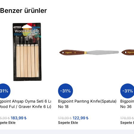
Benzer ürünler
-31%
-31%
-31%
gpoint Ahşap Oyma Seti 6 Lı
Bigpoint Paıntıng Knıfe(Spatula)
Bigpoin
ood Ful / Graver Knıfe 6 Lı)
No 18
No 36
183,99
₺
122,99
₺
5,99
₺
178,99
₺
178,99
pete Ekle
Sepete Ekle
Sepete 