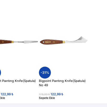
-31%
t Paıntıng Knıfe(Spatula)
Bigpoint Paıntıng Knıfe(Spatula)
No 49
122,99
₺
122,99
₺
₺
178,99
₺
Ekle
Sepete Ekle