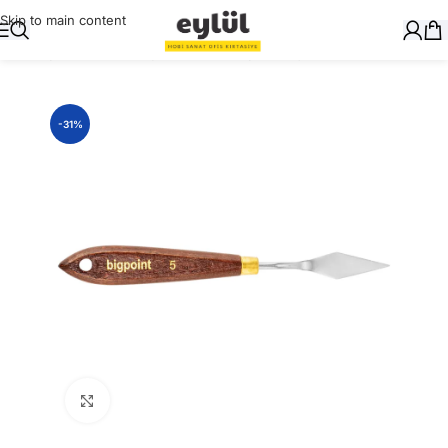
Skip to main content
Ana Sayfa
/
Sanatsal
/
Spatulalar ve Oyma Bıçakları
-31%
Büyütmek için tıklayın