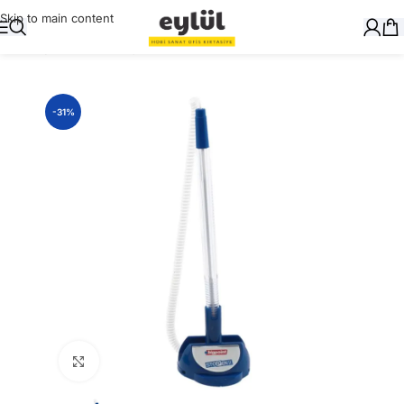
Skip to main content
Ana Sayfa
/
Yazı Gereçleri
/
Tükenmez Kalemler
-31%
Büyütmek için tıklayın