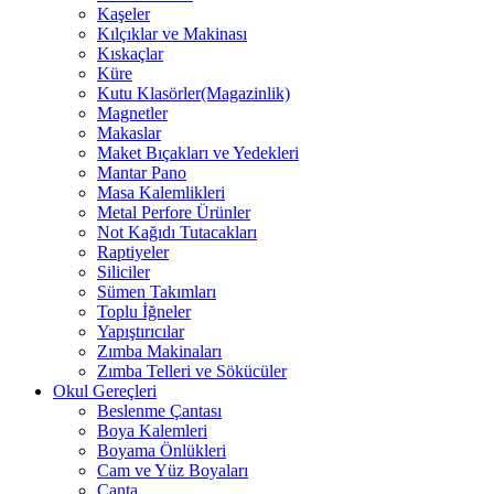
Kaşeler
Kılçıklar ve Makinası
Kıskaçlar
Küre
Kutu Klasörler(Magazinlik)
Magnetler
Makaslar
Maket Bıçakları ve Yedekleri
Mantar Pano
Masa Kalemlikleri
Metal Perfore Ürünler
Not Kağıdı Tutacakları
Raptiyeler
Siliciler
Sümen Takımları
Toplu İğneler
Yapıştırıcılar
Zımba Makinaları
Zımba Telleri ve Sökücüler
Okul Gereçleri
Beslenme Çantası
Boya Kalemleri
Boyama Önlükleri
Cam ve Yüz Boyaları
Çanta