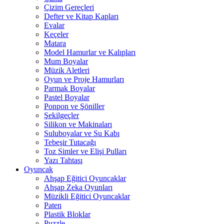
Çizim Gereçleri
Defter ve Kitap Kapları
Evalar
Keçeler
Matara
Model Hamurlar ve Kalıpları
Mum Boyalar
Müzik Aletleri
Oyun ve Proje Hamurları
Parmak Boyalar
Pastel Boyalar
Ponpon ve Şöniller
Şekilgeçler
Silikon ve Makinaları
Suluboyalar ve Su Kabı
Tebeşir Tutacağı
Toz Simler ve Elişi Pulları
Yazı Tahtası
Oyuncak
Ahşap Eğitici Oyuncaklar
Ahşap Zeka Oyunları
Müzikli Eğitici Oyuncaklar
Paten
Plastik Bloklar
Puzzle