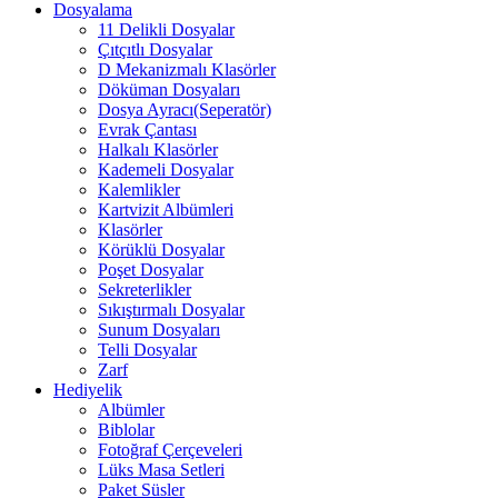
Dosyalama
11 Delikli Dosyalar
Çıtçıtlı Dosyalar
D Mekanizmalı Klasörler
Döküman Dosyaları
Dosya Ayracı(Seperatör)
Evrak Çantası
Halkalı Klasörler
Kademeli Dosyalar
Kalemlikler
Kartvizit Albümleri
Klasörler
Körüklü Dosyalar
Poşet Dosyalar
Sekreterlikler
Sıkıştırmalı Dosyalar
Sunum Dosyaları
Telli Dosyalar
Zarf
Hediyelik
Albümler
Biblolar
Fotoğraf Çerçeveleri
Lüks Masa Setleri
Paket Süsler