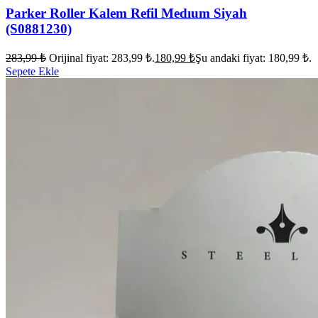
Parker Roller Kalem Refil Medıum Siyah
(S0881230)
283,99
₺
Orijinal fiyat: 283,99 ₺.
180,99
₺
Şu andaki fiyat: 180,99 ₺.
Sepete Ekle