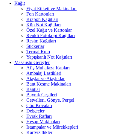
Kağıt
Fiyat Etiketi ve Makinaları
Fon Kartonları
Krapon Kağıtları
Küp Not Kağıtları
Özel Kağıt ve Kartonlar
Renkli Fotokopi Kağıtları
Resim Kağıtları
Stickerlar
Termal Rulo
Yapışkanlı Not Kağıtları
Masaüstü Gereçler
Afiş Muhafaza Kapları
Ambalaj Lastikleri
Ataşlar ve Ataşlıklar
Bant Kesme Makinaları
Bantlar
Bayrak Çeşitleri
Cetvelleri, Gönye, Pergel
Çöp Kovaları
Delgeçler
Evrak Rafları
Hesap Makinaları
Istampalar ve Mürekkepleri
Kartvizitlikler