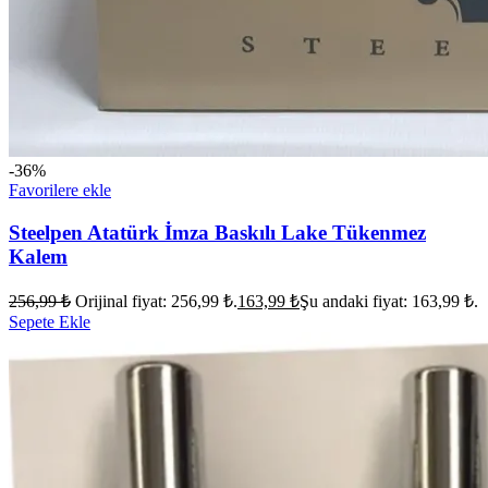
-36%
Favorilere ekle
Steelpen Atatürk İmza Baskılı Lake Tükenmez
Kalem
256,99
₺
Orijinal fiyat: 256,99 ₺.
163,99
₺
Şu andaki fiyat: 163,99 ₺.
Sepete Ekle