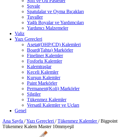
Soft ve Oil Pasteller
Şovale
Spatulalar ve Oyma Bıçakları
Tuvaller
Yağlı Boyalar ve Yardımcıları
Yardımcı Malzemeler
Valiz
Yazı Gereçleri
Asetat(OHP/CD) Kalemleri
Board(Tahta) Markörler
Fineliner Kalemler
Fosforlu Kalemler
Kalemtraşlar
Keçeli Kalemler
Kurşun Kalemler
Paint Markörler
Permanent(Koli) Markörler
Silgiler
Tükenmez Kalemler
Versatil Kalemler ve Uçları
Genel
Ana Sayfa
/
Yazı Gereçleri
/
Tükenmez Kalemler
/
Bigpoint
Tükenmez Kalem Master 10mmyeşil