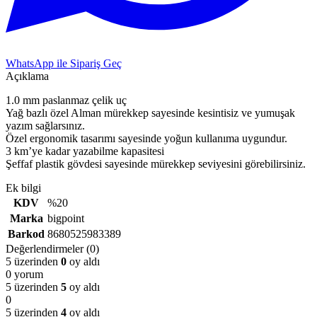
WhatsApp ile Sipariş Geç
Açıklama
1.0 mm paslanmaz çelik uç
Yağ bazlı özel Alman mürekkep sayesinde kesintisiz ve yumuşak
yazım sağlarsınız.
Özel ergonomik tasarımı sayesinde yoğun kullanıma uygundur.
3 km’ye kadar yazabilme kapasitesi
Şeffaf plastik gövdesi sayesinde mürekkep seviyesini görebilirsiniz.
Ek bilgi
KDV
%20
Marka
bigpoint
Barkod
8680525983389
Değerlendirmeler (0)
5 üzerinden
0
oy aldı
0 yorum
5 üzerinden
5
oy aldı
0
5 üzerinden
4
oy aldı