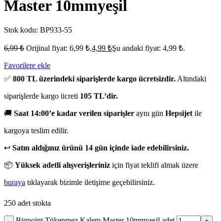
Master 10mmyeşil
Stok kodu:
BP933-55
6,99
₺
Orijinal fiyat: 6,99 ₺.
4,99
₺
Şu andaki fiyat: 4,99 ₺.
Favorilere ekle
✅
800 TL üzerindeki siparişlerde kargo ücretsizdir.
Altındaki
siparişlerde kargo ücreti
105 TL’dir.
🚚
Saat 14:00’e kadar verilen siparişler
aynı gün
Hepsijet
ile
kargoya teslim edilir.
↩️
Satın aldığınız ürünü 14 gün içinde iade edebilirsiniz.
📦
Yüksek adetli alışverişleriniz
için fiyat teklifi almak üzere
buraya
tıklayarak bizimle iletişime geçebilirsiniz.
250 adet stokta
Bigpoint Tükenmez Kalem Master 10mmyeşil adet
-
+