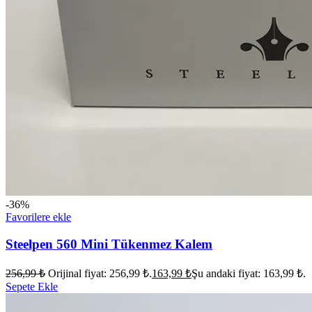
-36%
Favorilere ekle
Steelpen 560 Mini Tükenmez Kalem
256,99
₺
Orijinal fiyat: 256,99 ₺.
163,99
₺
Şu andaki fiyat: 163,99 ₺.
Sepete Ekle