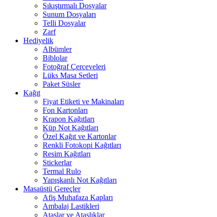
Sıkıştırmalı Dosyalar
Sunum Dosyaları
Telli Dosyalar
Zarf
Hediyelik
Albümler
Biblolar
Fotoğraf Çerçeveleri
Lüks Masa Setleri
Paket Süsler
Kağıt
Fiyat Etiketi ve Makinaları
Fon Kartonları
Krapon Kağıtları
Küp Not Kağıtları
Özel Kağıt ve Kartonlar
Renkli Fotokopi Kağıtları
Resim Kağıtları
Stickerlar
Termal Rulo
Yapışkanlı Not Kağıtları
Masaüstü Gereçler
Afiş Muhafaza Kapları
Ambalaj Lastikleri
Ataşlar ve Ataşlıklar