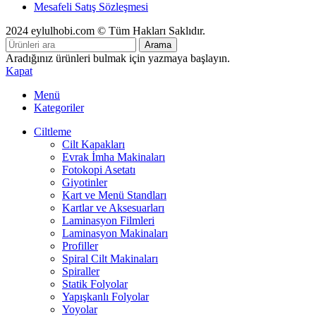
Mesafeli Satış Sözleşmesi
2024 eylulhobi.com © Tüm Hakları Saklıdır.
Arama
Aradığınız ürünleri bulmak için yazmaya başlayın.
Kapat
Menü
Kategoriler
Ciltleme
Cilt Kapakları
Evrak İmha Makinaları
Fotokopi Asetatı
Giyotinler
Kart ve Menü Standları
Kartlar ve Aksesuarları
Laminasyon Filmleri
Laminasyon Makinaları
Profiller
Spiral Cilt Makinaları
Spiraller
Statik Folyolar
Yapışkanlı Folyolar
Yoyolar