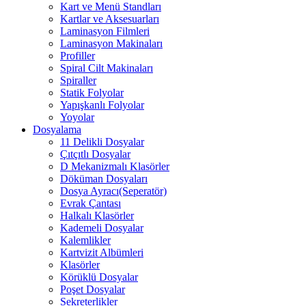
Kart ve Menü Standları
Kartlar ve Aksesuarları
Laminasyon Filmleri
Laminasyon Makinaları
Profiller
Spiral Cilt Makinaları
Spiraller
Statik Folyolar
Yapışkanlı Folyolar
Yoyolar
Dosyalama
11 Delikli Dosyalar
Çıtçıtlı Dosyalar
D Mekanizmalı Klasörler
Döküman Dosyaları
Dosya Ayracı(Seperatör)
Evrak Çantası
Halkalı Klasörler
Kademeli Dosyalar
Kalemlikler
Kartvizit Albümleri
Klasörler
Körüklü Dosyalar
Poşet Dosyalar
Sekreterlikler