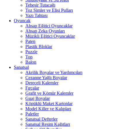
Tebeşir Tutacağı
Toz Simler ve Elişi Pulları
Yazı Tahtası
Oyuncak
Ahşap Eğitici Oyuncaklar
Ahşap Zeka Oyunları
Müzikli Eğitici Oyuncaklar
Paten
Plastik Bloklar
Puzzle
Top
Balon
Sanatsal
Akrilik Boyalar ve Yardımcıları
Cezanne Yağlı Boyalar
Dereceli Kalemler
Fırçalar
Grafit ve Kömür Kalemler
Guaj Boyalar
Köpüklü Maket Kartonlar
Model Killer ve Kalıpları
Paletler
Sanatsal Defterler
Sanatsal Resim Kağıtları