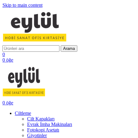
Skip to main content
Arama
0
0
öğe
0
öğe
Ciltleme
Cilt Kapakları
Evrak İmha Makinaları
Fotokopi Asetatı
Giyotinler