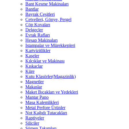
Bant Kesme Makinaları
Bantlar
Bayrak Çeşitleri
Cetvelleri, Gönye, Pergel
Çöp Kovaları
Delgeçler
Evrak Rafları
Hesap Makinaları
Istampalar ve Mürekkepleri
Kartvizitlikler
Kaşeler
Kılçıklar ve Makinası
Kıskaçlar
Küre
Kutu Klasörler(Magazinlik)
Magnetler
Makaslar
Maket Bıçakları ve Yedekleri
Mantar Pano
Masa Kalemlikleri
Metal Perfore Ürünler
Not Kağıdı Tutacakları
Raptiyeler
Siliciler
Sümen Takımları