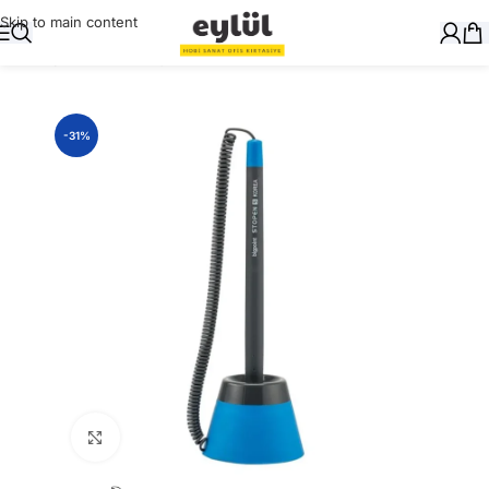
Skip to main content
Ana Sayfa
/
Yazı Gereçleri
/
Tükenmez Kalemler
-31%
Büyütmek için tıklayın