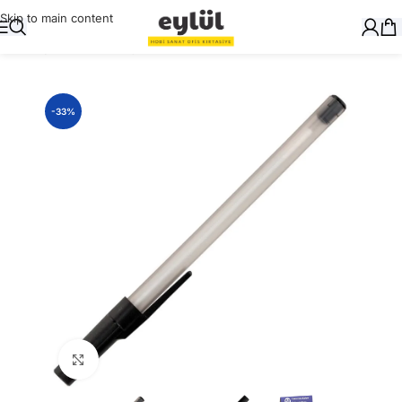
Skip to main content
Ana Sayfa
/
Yazı Gereçleri
/
Tükenmez Kalemler
-33%
Büyütmek için tıklayın