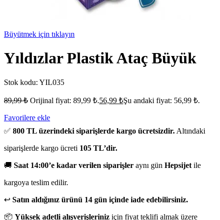
Büyütmek için tıklayın
Yıldızlar Plastik Ataç Büyük
Stok kodu:
YIL035
89,99
₺
Orijinal fiyat: 89,99 ₺.
56,99
₺
Şu andaki fiyat: 56,99 ₺.
Favorilere ekle
✅
800 TL üzerindeki siparişlerde kargo ücretsizdir.
Altındaki
siparişlerde kargo ücreti
105 TL’dir.
🚚
Saat 14:00’e kadar verilen siparişler
aynı gün
Hepsijet
ile
kargoya teslim edilir.
↩️
Satın aldığınız ürünü 14 gün içinde iade edebilirsiniz.
📦
Yüksek adetli alışverişleriniz
için fiyat teklifi almak üzere