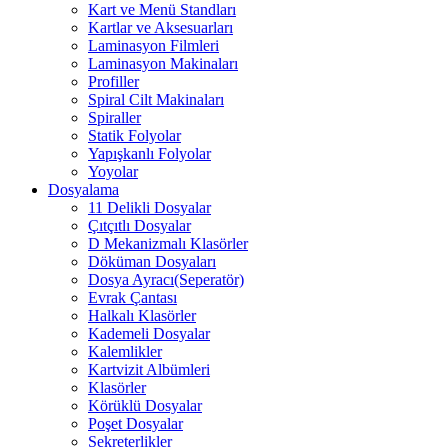
Kart ve Menü Standları
Kartlar ve Aksesuarları
Laminasyon Filmleri
Laminasyon Makinaları
Profiller
Spiral Cilt Makinaları
Spiraller
Statik Folyolar
Yapışkanlı Folyolar
Yoyolar
Dosyalama
11 Delikli Dosyalar
Çıtçıtlı Dosyalar
D Mekanizmalı Klasörler
Döküman Dosyaları
Dosya Ayracı(Seperatör)
Evrak Çantası
Halkalı Klasörler
Kademeli Dosyalar
Kalemlikler
Kartvizit Albümleri
Klasörler
Körüklü Dosyalar
Poşet Dosyalar
Sekreterlikler