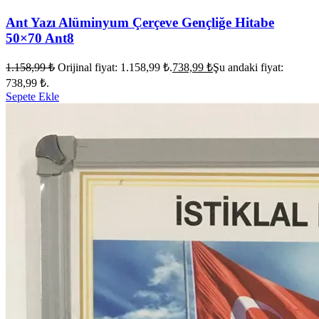
Ant Yazı Alüminyum Çerçeve Gençliğe Hitabe
50×70 Ant8
1.158,99
₺
Orijinal fiyat: 1.158,99 ₺.
738,99
₺
Şu andaki fiyat:
738,99 ₺.
Sepete Ekle