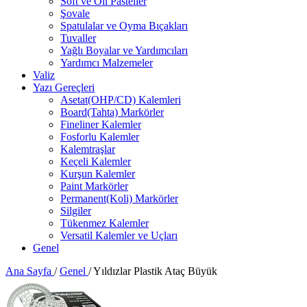
Soft ve Oil Pasteller
Şovale
Spatulalar ve Oyma Bıçakları
Tuvaller
Yağlı Boyalar ve Yardımcıları
Yardımcı Malzemeler
Valiz
Yazı Gereçleri
Asetat(OHP/CD) Kalemleri
Board(Tahta) Markörler
Fineliner Kalemler
Fosforlu Kalemler
Kalemtraşlar
Keçeli Kalemler
Kurşun Kalemler
Paint Markörler
Permanent(Koli) Markörler
Silgiler
Tükenmez Kalemler
Versatil Kalemler ve Uçları
Genel
Ana Sayfa
/
Genel
/
Yıldızlar Plastik Ataç Büyük