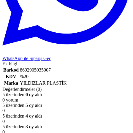
WhatsApp ile Sipariş Geç
Ek bilgi
Barkod
8692905035007
KDV
%20
Marka
YILDIZLAR PLASTİK
Değerlendirmeler (0)
5 üzerinden
0
oy aldı
0 yorum
5 üzerinden
5
oy aldı
0
5 üzerinden
4
oy aldı
0
5 üzerinden
3
oy aldı
0