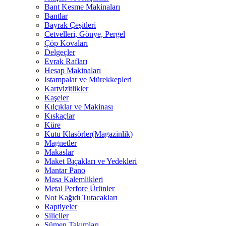
Bant Kesme Makinaları
Bantlar
Bayrak Çeşitleri
Cetvelleri, Gönye, Pergel
Çöp Kovaları
Delgeçler
Evrak Rafları
Hesap Makinaları
Istampalar ve Mürekkepleri
Kartvizitlikler
Kaşeler
Kılçıklar ve Makinası
Kıskaçlar
Küre
Kutu Klasörler(Magazinlik)
Magnetler
Makaslar
Maket Bıçakları ve Yedekleri
Mantar Pano
Masa Kalemlikleri
Metal Perfore Ürünler
Not Kağıdı Tutacakları
Raptiyeler
Siliciler
Sümen Takımları