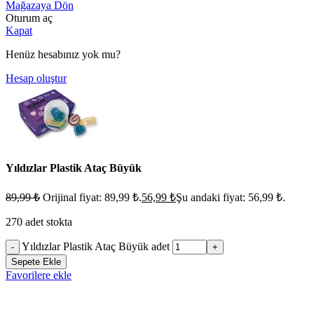
Mağazaya Dön
Oturum aç
Kapat
Henüz hesabınız yok mu?
Hesap oluştur
Yıldızlar Plastik Ataç Büyük
89,99
₺
Orijinal fiyat: 89,99 ₺.
56,99
₺
Şu andaki fiyat: 56,99 ₺.
270 adet stokta
Yıldızlar Plastik Ataç Büyük adet
-
+
Sepete Ekle
Favorilere ekle