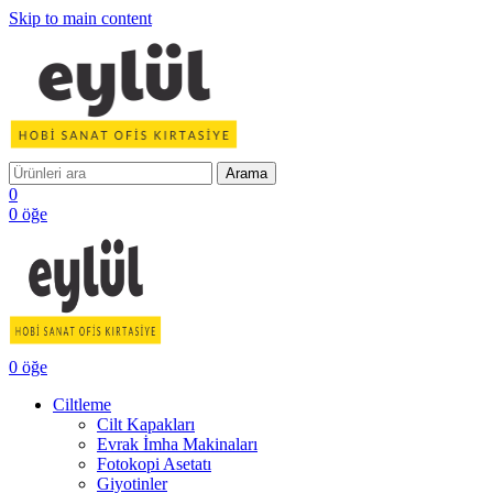
Skip to main content
Arama
0
0
öğe
0
öğe
Ciltleme
Cilt Kapakları
Evrak İmha Makinaları
Fotokopi Asetatı
Giyotinler