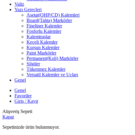
Valiz
Yazı Gereçleri
Asetat(OHP/CD) Kalemleri
Board(Tahta) Markörler
Fineliner Kalemler
Fosforlu Kalemler
Kalemtraşlar
Keçeli Kalemler
Kurşun Kalemler
Paint Markörler
Permanent(Koli) Markörler
Silgiler
Tükenmez Kalemler
Versatil Kalemler ve Uçları
Genel
Genel
Favoriler
Giriş / Kayıt
Alışveriş Sepeti
Kapat
Sepetinizde ürün bulunmuyor.