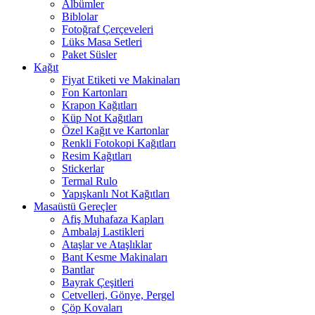
Albümler
Biblolar
Fotoğraf Çerçeveleri
Lüks Masa Setleri
Paket Süsler
Kağıt
Fiyat Etiketi ve Makinaları
Fon Kartonları
Krapon Kağıtları
Küp Not Kağıtları
Özel Kağıt ve Kartonlar
Renkli Fotokopi Kağıtları
Resim Kağıtları
Stickerlar
Termal Rulo
Yapışkanlı Not Kağıtları
Masaüstü Gereçler
Afiş Muhafaza Kapları
Ambalaj Lastikleri
Ataşlar ve Ataşlıklar
Bant Kesme Makinaları
Bantlar
Bayrak Çeşitleri
Cetvelleri, Gönye, Pergel
Çöp Kovaları