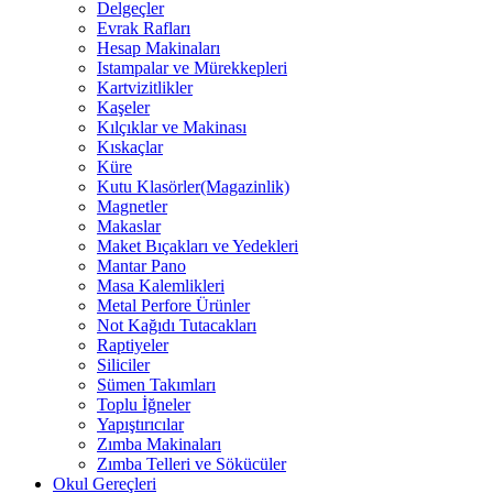
Delgeçler
Evrak Rafları
Hesap Makinaları
Istampalar ve Mürekkepleri
Kartvizitlikler
Kaşeler
Kılçıklar ve Makinası
Kıskaçlar
Küre
Kutu Klasörler(Magazinlik)
Magnetler
Makaslar
Maket Bıçakları ve Yedekleri
Mantar Pano
Masa Kalemlikleri
Metal Perfore Ürünler
Not Kağıdı Tutacakları
Raptiyeler
Siliciler
Sümen Takımları
Toplu İğneler
Yapıştırıcılar
Zımba Makinaları
Zımba Telleri ve Sökücüler
Okul Gereçleri