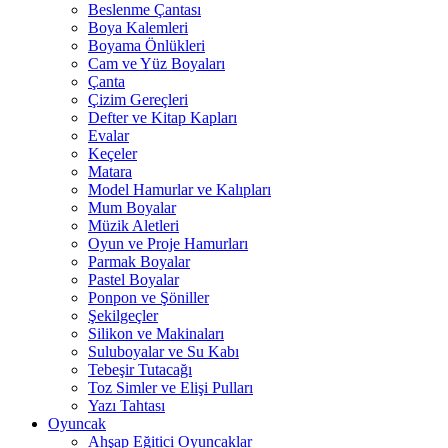
Beslenme Çantası
Boya Kalemleri
Boyama Önlükleri
Cam ve Yüz Boyaları
Çanta
Çizim Gereçleri
Defter ve Kitap Kapları
Evalar
Keçeler
Matara
Model Hamurlar ve Kalıpları
Mum Boyalar
Müzik Aletleri
Oyun ve Proje Hamurları
Parmak Boyalar
Pastel Boyalar
Ponpon ve Şöniller
Şekilgeçler
Silikon ve Makinaları
Suluboyalar ve Su Kabı
Tebeşir Tutacağı
Toz Simler ve Elişi Pulları
Yazı Tahtası
Oyuncak
Ahşap Eğitici Oyuncaklar