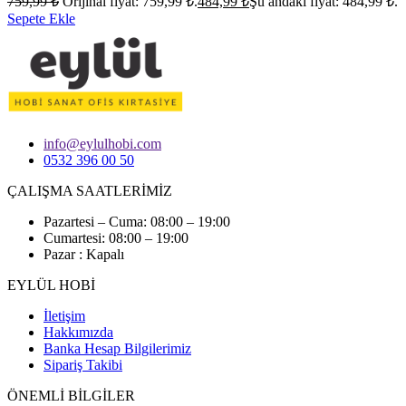
759,99
₺
Orijinal fiyat: 759,99 ₺.
484,99
₺
Şu andaki fiyat: 484,99 ₺.
Sepete Ekle
info@eylulhobi.com
0532 396 00 50
ÇALIŞMA SAATLERİMİZ
Pazartesi – Cuma: 08:00 – 19:00
Cumartesi: 08:00 – 19:00
Pazar : Kapalı
EYLÜL HOBİ
İletişim
Hakkımızda
Banka Hesap Bilgilerimiz
Sipariş Takibi
ÖNEMLİ BİLGİLER