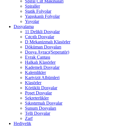
Spiral Cilt Makinaları
Spiraller
Statik Folyolar
Yapışkanlı Folyolar
Yoyolar
Dosyalama
11 Delikli Dosyalar
Çıtçıtlı Dosyalar
D Mekanizmalı Klasörler
Döküman Dosyaları
Dosya Ayracı(Seperatör)
Evrak Çantası
Halkalı Klasörler
Kademeli Dosyalar
Kalemlikler
Kartvizit Albümleri
Klasörler
Körüklü Dosyalar
Poşet Dosyalar
Sekreterlikler
Sıkıştırmalı Dosyalar
Sunum Dosyaları
Telli Dosyalar
Zarf
Hediyelik