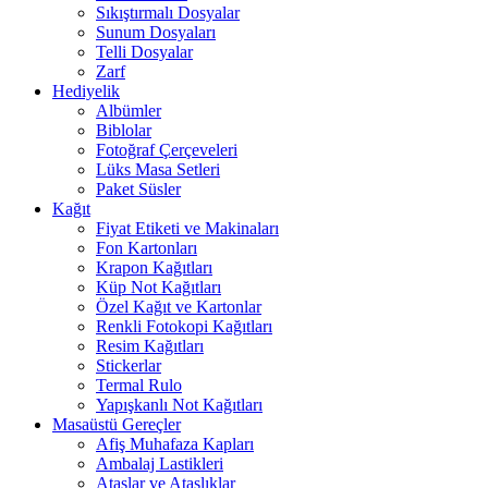
Sıkıştırmalı Dosyalar
Sunum Dosyaları
Telli Dosyalar
Zarf
Hediyelik
Albümler
Biblolar
Fotoğraf Çerçeveleri
Lüks Masa Setleri
Paket Süsler
Kağıt
Fiyat Etiketi ve Makinaları
Fon Kartonları
Krapon Kağıtları
Küp Not Kağıtları
Özel Kağıt ve Kartonlar
Renkli Fotokopi Kağıtları
Resim Kağıtları
Stickerlar
Termal Rulo
Yapışkanlı Not Kağıtları
Masaüstü Gereçler
Afiş Muhafaza Kapları
Ambalaj Lastikleri
Ataşlar ve Ataşlıklar