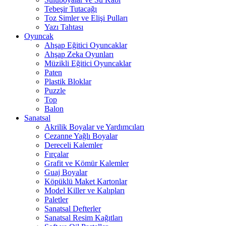
Tebeşir Tutacağı
Toz Simler ve Elişi Pulları
Yazı Tahtası
Oyuncak
Ahşap Eğitici Oyuncaklar
Ahşap Zeka Oyunları
Müzikli Eğitici Oyuncaklar
Paten
Plastik Bloklar
Puzzle
Top
Balon
Sanatsal
Akrilik Boyalar ve Yardımcıları
Cezanne Yağlı Boyalar
Dereceli Kalemler
Fırçalar
Grafit ve Kömür Kalemler
Guaj Boyalar
Köpüklü Maket Kartonlar
Model Killer ve Kalıpları
Paletler
Sanatsal Defterler
Sanatsal Resim Kağıtları