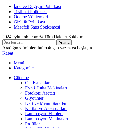
İade ve Değişim Politikası
Teslimat Politikası
Ödeme Yöntemleri
Gizlilik Politikası
Mesafeli Satış Sözleşmesi
2024 eylulhobi.com © Tüm Hakları Saklıdır.
Arama
Aradığınız ürünleri bulmak için yazmaya başlayın.
Kapat
Menü
Kategoriler
Ciltleme
Cilt Kapakları
Evrak İmha Makinaları
Fotokopi Asetatı
Giyotinler
Kart ve Menü Standları
Kartlar ve Aksesuarları
Laminasyon Filmleri
Laminasyon Makinaları
Profiller