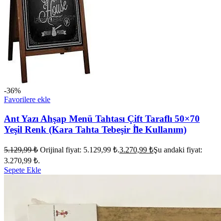
-36%
Favorilere ekle
Ant Yazı Ahşap Menü Tahtası Çift Taraflı 50×70
Yeşil Renk (Kara Tahta Tebeşir İ̇le Kullanım)
5.129,99
₺
Orijinal fiyat: 5.129,99 ₺.
3.270,99
₺
Şu andaki fiyat:
3.270,99 ₺.
Sepete Ekle