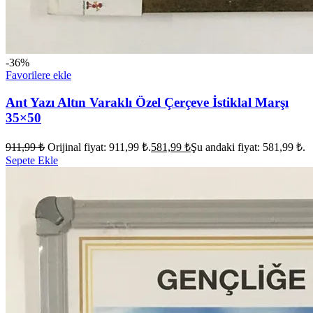
-36%
Favorilere ekle
Ant Yazı Altın Varaklı Özel Çerçeve İstiklal Marşı
35×50
911,99
₺
Orijinal fiyat: 911,99 ₺.
581,99
₺
Şu andaki fiyat: 581,99 ₺.
Sepete Ekle