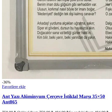
-36%
Favorilere ekle
Ant Yazı Alüminyum Çerçeve İstiklal Marşı 35×50
Ant865