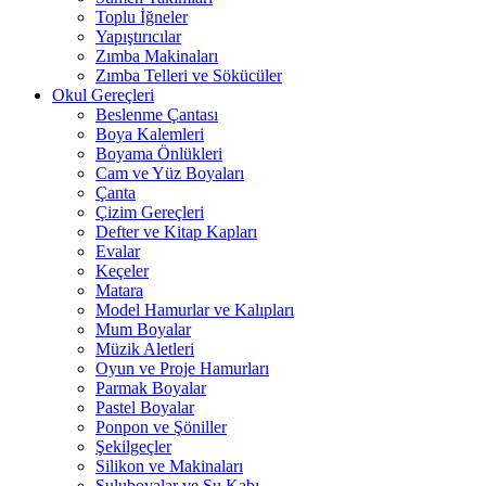
Toplu İğneler
Yapıştırıcılar
Zımba Makinaları
Zımba Telleri ve Sökücüler
Okul Gereçleri
Beslenme Çantası
Boya Kalemleri
Boyama Önlükleri
Cam ve Yüz Boyaları
Çanta
Çizim Gereçleri
Defter ve Kitap Kapları
Evalar
Keçeler
Matara
Model Hamurlar ve Kalıpları
Mum Boyalar
Müzik Aletleri
Oyun ve Proje Hamurları
Parmak Boyalar
Pastel Boyalar
Ponpon ve Şöniller
Şekilgeçler
Silikon ve Makinaları
Suluboyalar ve Su Kabı