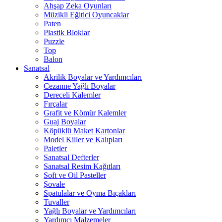
Ahşap Zeka Oyunları
Müzikli Eğitici Oyuncaklar
Paten
Plastik Bloklar
Puzzle
Top
Balon
Sanatsal
Akrilik Boyalar ve Yardımcıları
Cezanne Yağlı Boyalar
Dereceli Kalemler
Fırçalar
Grafit ve Kömür Kalemler
Guaj Boyalar
Köpüklü Maket Kartonlar
Model Killer ve Kalıpları
Paletler
Sanatsal Defterler
Sanatsal Resim Kağıtları
Soft ve Oil Pasteller
Şovale
Spatulalar ve Oyma Bıçakları
Tuvaller
Yağlı Boyalar ve Yardımcıları
Yardımcı Malzemeler