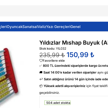
leri
Oyuncak
Sanatsal
Valiz
Yazı Gereçleri
Genel
lar Mıshap Buyuk (Abaküs)
Yıldızlar Mıshap Buyuk (
Stok kodu:
YIL032
150,99
₺
235,99
₺
Favorilere ekle
✅
800 TL üzerindeki siparişlerde kargo ücretsi
🚚
Saat 14:00’e kadar verilen siparişler
aynı g
↩️
Satın aldığınız ürünü 14 gün içinde iade edeb
📦
Yüksek adetli alışverişleriniz
için fiyat tekli
geçebilirsiniz.
504 adet stokta