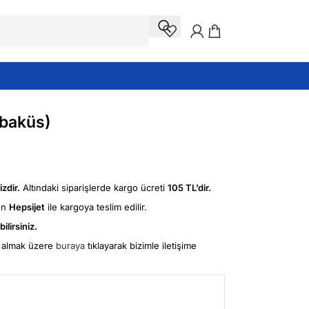
Abaküs)
zdir.
Altındaki siparişlerde kargo ücreti
105 TL’dir.
ün
Hepsijet
ile kargoya teslim edilir.
ilirsiniz.
fi almak üzere
buraya
tıklayarak bizimle iletişime