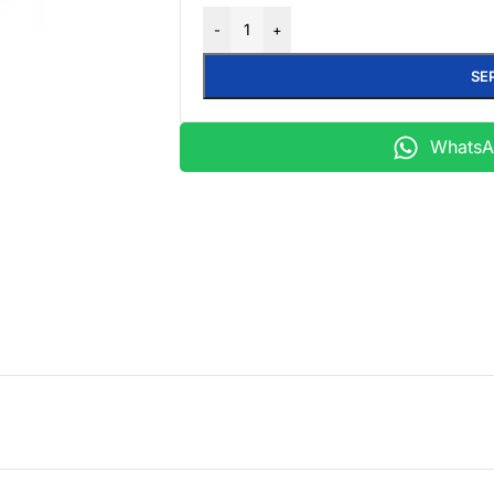
-
+
SE
WhatsAp