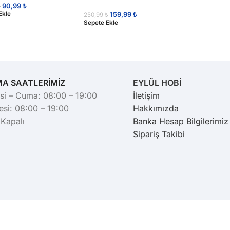
90,99
₺
₺
159,99
₺
Ekle
250,99
₺
Sepete Ekle
MA SAATLERİMİZ
EYLÜL HOBİ
si – Cuma: 08:00 – 19:00
İletişim
si: 08:00 – 19:00
Hakkımızda
 Kapalı
Banka Hesap Bilgilerimiz
Sipariş Takibi