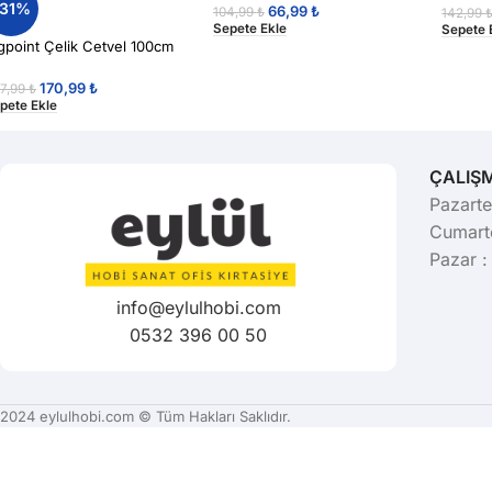
-31%
66,99
₺
104,99
₺
142,99
Sepete Ekle
Sepete 
gpoint Çelik Cetvel 100cm
170,99
₺
7,99
₺
pete Ekle
ÇALIŞ
Pazarte
Cumarte
Pazar :
info@eylulhobi.com
0532 396 00 50
2024 eylulhobi.com © Tüm Hakları Saklıdır.