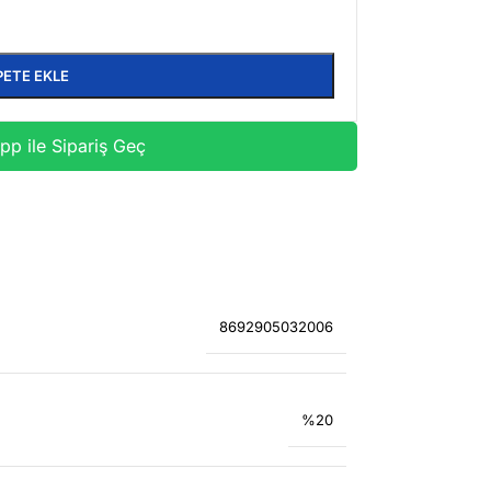
PETE EKLE
p ile Sipariş Geç
8692905032006
%20