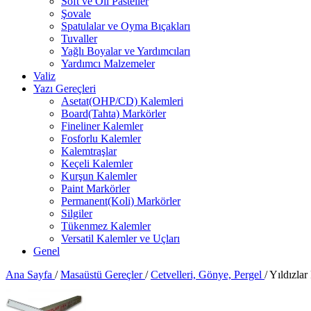
Soft ve Oil Pasteller
Şovale
Spatulalar ve Oyma Bıçakları
Tuvaller
Yağlı Boyalar ve Yardımcıları
Yardımcı Malzemeler
Valiz
Yazı Gereçleri
Asetat(OHP/CD) Kalemleri
Board(Tahta) Markörler
Fineliner Kalemler
Fosforlu Kalemler
Kalemtraşlar
Keçeli Kalemler
Kurşun Kalemler
Paint Markörler
Permanent(Koli) Markörler
Silgiler
Tükenmez Kalemler
Versatil Kalemler ve Uçları
Genel
Ana Sayfa
/
Masaüstü Gereçler
/
Cetvelleri, Gönye, Pergel
/
Yıldızlar