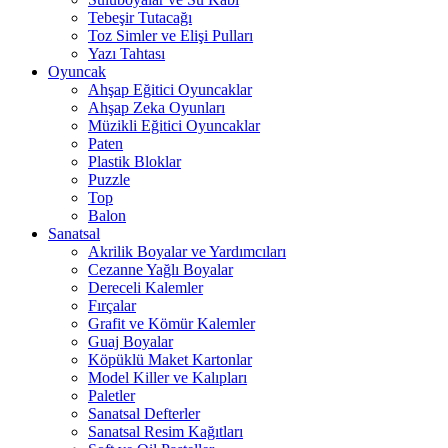
Tebeşir Tutacağı
Toz Simler ve Elişi Pulları
Yazı Tahtası
Oyuncak
Ahşap Eğitici Oyuncaklar
Ahşap Zeka Oyunları
Müzikli Eğitici Oyuncaklar
Paten
Plastik Bloklar
Puzzle
Top
Balon
Sanatsal
Akrilik Boyalar ve Yardımcıları
Cezanne Yağlı Boyalar
Dereceli Kalemler
Fırçalar
Grafit ve Kömür Kalemler
Guaj Boyalar
Köpüklü Maket Kartonlar
Model Killer ve Kalıpları
Paletler
Sanatsal Defterler
Sanatsal Resim Kağıtları