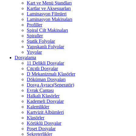
Kart ve Menü Standları
Kartlar ve Aksesuarları
Laminasyon Filmleri
Laminasyon Makinaları
Profiller
Spiral Cilt Makinaları
Spiraller
Statik Folyolar
Yapışkanlı Folyolar
Yoyolar
Dosyalama
11 Delikli Dosyalar
Çıtçıtlı Dosyalar
D Mekanizmalı Klasörler
Döküman Dosyaları
Dosya Ayracı(Seperatör)
Evrak Çantası
Halkalı Klasörler
Kademeli Dosyalar
Kalemlikler
Kartvizit Albümleri
Klasörler
Körüklü Dosyalar
Poşet Dosyalar
Sekreterlikler