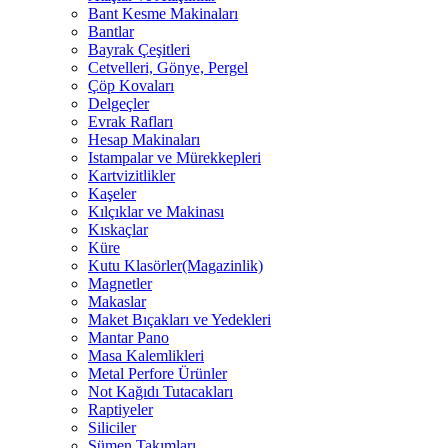
Bant Kesme Makinaları
Bantlar
Bayrak Çeşitleri
Cetvelleri, Gönye, Pergel
Çöp Kovaları
Delgeçler
Evrak Rafları
Hesap Makinaları
Istampalar ve Mürekkepleri
Kartvizitlikler
Kaşeler
Kılçıklar ve Makinası
Kıskaçlar
Küre
Kutu Klasörler(Magazinlik)
Magnetler
Makaslar
Maket Bıçakları ve Yedekleri
Mantar Pano
Masa Kalemlikleri
Metal Perfore Ürünler
Not Kağıdı Tutacakları
Raptiyeler
Siliciler
Sümen Takımları