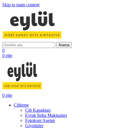
Skip to main content
Arama
0
0
öğe
0
öğe
Ciltleme
Cilt Kapakları
Evrak İmha Makinaları
Fotokopi Asetatı
Giyotinler