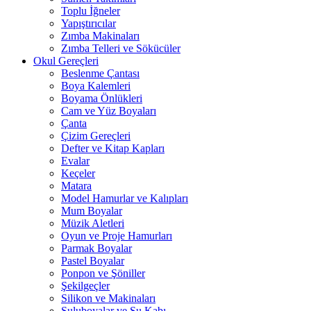
Toplu İğneler
Yapıştırıcılar
Zımba Makinaları
Zımba Telleri ve Sökücüler
Okul Gereçleri
Beslenme Çantası
Boya Kalemleri
Boyama Önlükleri
Cam ve Yüz Boyaları
Çanta
Çizim Gereçleri
Defter ve Kitap Kapları
Evalar
Keçeler
Matara
Model Hamurlar ve Kalıpları
Mum Boyalar
Müzik Aletleri
Oyun ve Proje Hamurları
Parmak Boyalar
Pastel Boyalar
Ponpon ve Şöniller
Şekilgeçler
Silikon ve Makinaları
Suluboyalar ve Su Kabı