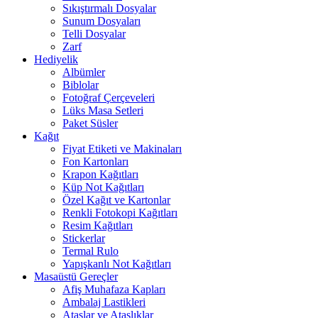
Sıkıştırmalı Dosyalar
Sunum Dosyaları
Telli Dosyalar
Zarf
Hediyelik
Albümler
Biblolar
Fotoğraf Çerçeveleri
Lüks Masa Setleri
Paket Süsler
Kağıt
Fiyat Etiketi ve Makinaları
Fon Kartonları
Krapon Kağıtları
Küp Not Kağıtları
Özel Kağıt ve Kartonlar
Renkli Fotokopi Kağıtları
Resim Kağıtları
Stickerlar
Termal Rulo
Yapışkanlı Not Kağıtları
Masaüstü Gereçler
Afiş Muhafaza Kapları
Ambalaj Lastikleri
Ataşlar ve Ataşlıklar