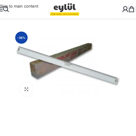
Skip to main content
Ana Sayfa
/
Masaüstü Gereçler
/
Cetvelleri, Gönye, Pergel
-36%
Büyütmek için tıklayın