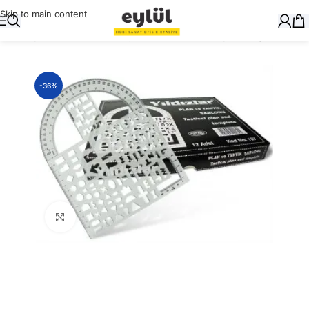
Skip to main content
Ana Sayfa
/
Masaüstü Gereçler
/
Cetvelleri, Gönye, Pergel
-36%
Büyütmek için tıklayın