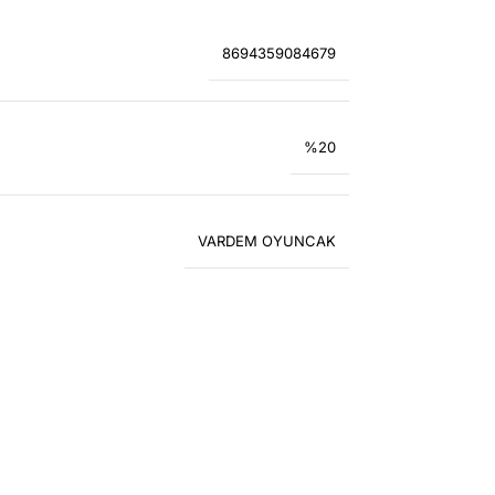
8694359084679
%20
VARDEM OYUNCAK