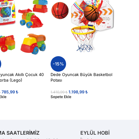
-15%
yuncak Akıllı Çocuk 40
Dede Oyuncak Büyük Basketbol
Torba (Lego)
Potası
785,99
₺
1.198,99
₺
₺
1.410,99
₺
Ekle
Sepete Ekle
MA SAATLERİMİZ
EYLÜL HOBİ