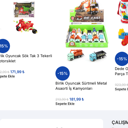
-15%
rlik Oyuncak Sök Tak 3 Tekerli
-15%
torsiklet
Dede O
171,99
₺
2,99
₺
-15%
Parça 
pete Ekle
Birlik Oyuncak Sürtmeli Metal
923,99
Asaorti İş Kamyonları
Sepete 
181,99
₺
213,99
₺
Sepete Ekle
ÇALIŞ