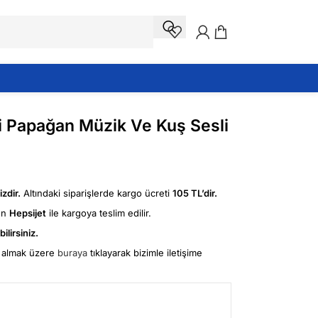
li Papağan Müzik Ve Kuş Sesli
zdir.
Altındaki siparişlerde kargo ücreti
105 TL’dir.
ün
Hepsijet
ile kargoya teslim edilir.
ilirsiniz.
fi almak üzere
buraya
tıklayarak bizimle iletişime