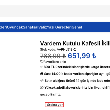
leri
Oyuncak
Sanatsal
Valiz
Yazı Gereçleri
Genel
 Ve Kuş Sesli
Vardem Kutulu Kafesli İki
Stok kodu:
VARHL518-2
651,99
₺
766,99
₺
Favorilere ekle
✅
800 TL üzerindeki siparişlerde kargo ücretsi
🚚
Saat 14:00’e kadar verilen siparişler
aynı g
↩️
Satın aldığınız ürünü 14 gün içinde iade edeb
📦
Yüksek adetli alışverişleriniz
için fiyat tekli
geçebilirsiniz.
Stokta yok