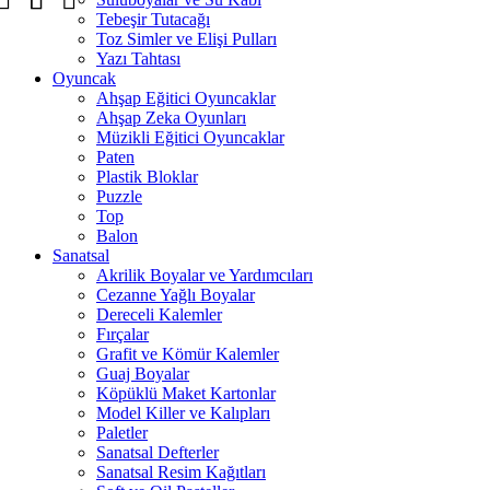
Tebeşir Tutacağı
Toz Simler ve Elişi Pulları
Yazı Tahtası
Oyuncak
Ahşap Eğitici Oyuncaklar
Ahşap Zeka Oyunları
Müzikli Eğitici Oyuncaklar
Paten
Plastik Bloklar
Puzzle
Top
Balon
Sanatsal
Akrilik Boyalar ve Yardımcıları
Cezanne Yağlı Boyalar
Dereceli Kalemler
Fırçalar
Grafit ve Kömür Kalemler
Guaj Boyalar
Köpüklü Maket Kartonlar
Model Killer ve Kalıpları
Paletler
Sanatsal Defterler
Sanatsal Resim Kağıtları