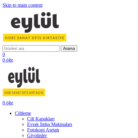
Skip to main content
Arama
0
0
öğe
0
öğe
Ciltleme
Cilt Kapakları
Evrak İmha Makinaları
Fotokopi Asetatı
Giyotinler