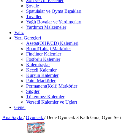
Soft ve Oil Pasteller
Şovale
Spatulalar ve Oyma Bıçakları
Tuvaller
Yağlı Boyalar ve Yardımcıları
Yardımcı Malzemeler
Valiz
Yazı Gereçleri
Asetat(OHP/CD) Kalemleri
Board(Tahta) Markörler
Fineliner Kalemler
Fosforlu Kalemler
Kalemtraşlar
Keçeli Kalemler
Kurşun Kalemler
Paint Markörler
Permanent(Koli) Markörler
Silgiler
Tükenmez Kalemler
Versatil Kalemler ve Uçları
Genel
Ana Sayfa
/
Oyuncak
/
Dede Oyuncak 3 Katlı Garaj Oyun Seti