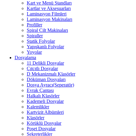
Kart ve Menü Standları
Kartlar ve Aksesuarları
Laminasyon Filmleri
Laminasyon Makinaları
Profiller
Spiral Cilt Makinaları
Spiraller
Statik Folyolar
Yapışkanlı Folyolar
Yoyolar
Dosyalama
11 Delikli Dosyalar
Çıtçıtlı Dosyalar
D Mekanizmalı Klasörler
Döküman Dosyaları
Dosya Ayracı(Seperatör)
Evrak Çantası
Halkalı Klasörler
Kademeli Dosyalar
Kalemlikler
Kartvizit Albümleri
Klasörler
Körüklü Dosyalar
Poşet Dosyalar
Sekreterlikler