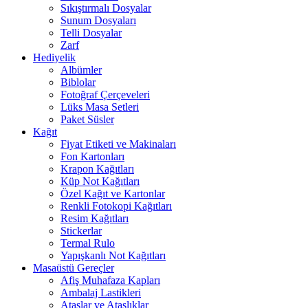
Sıkıştırmalı Dosyalar
Sunum Dosyaları
Telli Dosyalar
Zarf
Hediyelik
Albümler
Biblolar
Fotoğraf Çerçeveleri
Lüks Masa Setleri
Paket Süsler
Kağıt
Fiyat Etiketi ve Makinaları
Fon Kartonları
Krapon Kağıtları
Küp Not Kağıtları
Özel Kağıt ve Kartonlar
Renkli Fotokopi Kağıtları
Resim Kağıtları
Stickerlar
Termal Rulo
Yapışkanlı Not Kağıtları
Masaüstü Gereçler
Afiş Muhafaza Kapları
Ambalaj Lastikleri
Ataşlar ve Ataşlıklar