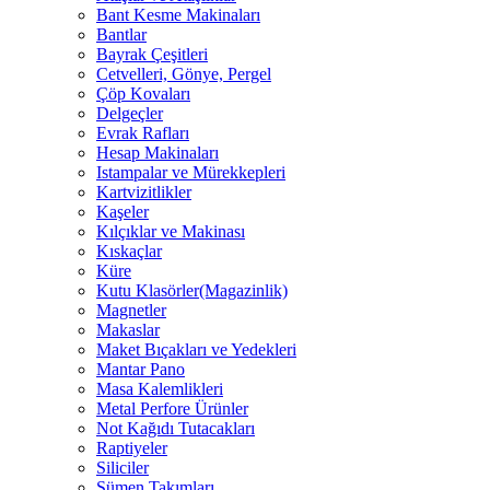
Bant Kesme Makinaları
Bantlar
Bayrak Çeşitleri
Cetvelleri, Gönye, Pergel
Çöp Kovaları
Delgeçler
Evrak Rafları
Hesap Makinaları
Istampalar ve Mürekkepleri
Kartvizitlikler
Kaşeler
Kılçıklar ve Makinası
Kıskaçlar
Küre
Kutu Klasörler(Magazinlik)
Magnetler
Makaslar
Maket Bıçakları ve Yedekleri
Mantar Pano
Masa Kalemlikleri
Metal Perfore Ürünler
Not Kağıdı Tutacakları
Raptiyeler
Siliciler
Sümen Takımları