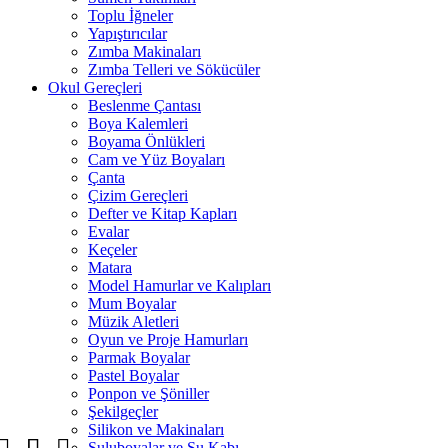
Toplu İğneler
Yapıştırıcılar
Zımba Makinaları
Zımba Telleri ve Sökücüler
Okul Gereçleri
Beslenme Çantası
Boya Kalemleri
Boyama Önlükleri
Cam ve Yüz Boyaları
Çanta
Çizim Gereçleri
Defter ve Kitap Kapları
Evalar
Keçeler
Matara
Model Hamurlar ve Kalıpları
Mum Boyalar
Müzik Aletleri
Oyun ve Proje Hamurları
Parmak Boyalar
Pastel Boyalar
Ponpon ve Şöniller
Şekilgeçler
Silikon ve Makinaları
Suluboyalar ve Su Kabı