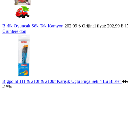
Birlik Oyuncak Sök Tak Kamyon
202,99
₺
Orijinal fiyat: 202,99 ₺.
1
Ürünlere dön
Bigpoint 111 & 210f & 210kf Karışık Uçlu Fırça Seti 4 Lü Blister
41
-15%