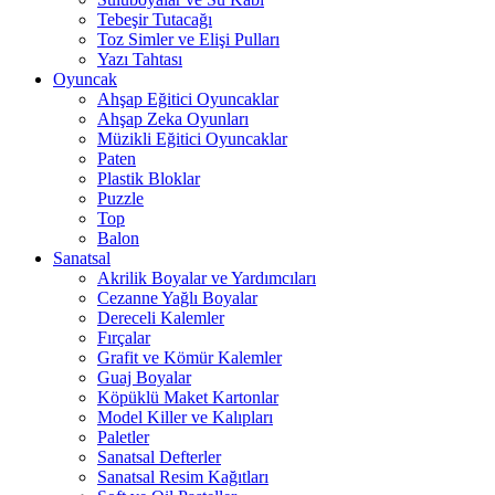
Tebeşir Tutacağı
Toz Simler ve Elişi Pulları
Yazı Tahtası
Oyuncak
Ahşap Eğitici Oyuncaklar
Ahşap Zeka Oyunları
Müzikli Eğitici Oyuncaklar
Paten
Plastik Bloklar
Puzzle
Top
Balon
Sanatsal
Akrilik Boyalar ve Yardımcıları
Cezanne Yağlı Boyalar
Dereceli Kalemler
Fırçalar
Grafit ve Kömür Kalemler
Guaj Boyalar
Köpüklü Maket Kartonlar
Model Killer ve Kalıpları
Paletler
Sanatsal Defterler
Sanatsal Resim Kağıtları