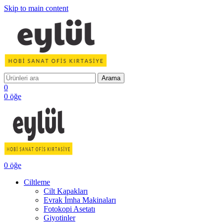
Skip to main content
Arama
0
0
öğe
0
öğe
Ciltleme
Cilt Kapakları
Evrak İmha Makinaları
Fotokopi Asetatı
Giyotinler