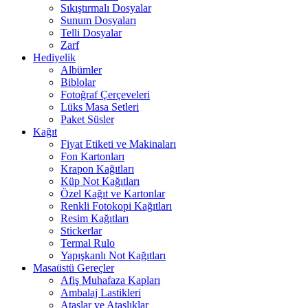
Sıkıştırmalı Dosyalar
Sunum Dosyaları
Telli Dosyalar
Zarf
Hediyelik
Albümler
Biblolar
Fotoğraf Çerçeveleri
Lüks Masa Setleri
Paket Süsler
Kağıt
Fiyat Etiketi ve Makinaları
Fon Kartonları
Krapon Kağıtları
Küp Not Kağıtları
Özel Kağıt ve Kartonlar
Renkli Fotokopi Kağıtları
Resim Kağıtları
Stickerlar
Termal Rulo
Yapışkanlı Not Kağıtları
Masaüstü Gereçler
Afiş Muhafaza Kapları
Ambalaj Lastikleri
Ataşlar ve Ataşlıklar