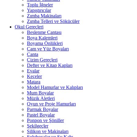
Toplu İğneler
Yapıştırıcılar
Zımba Makinaları
Zımba Telleri ve Sökücüler
Okul Gereçleri
Beslenme Çantası
Boya Kalemleri
Boyama Önlükleri
Cam ve Yüz Boyaları
Çanta
Çizim Gereçleri
Defter ve Kitap Kapları
Evalar
Keçeler
Matara
Model Hamurlar ve Kalıpları
Mum Boyalar
Müzik Aletleri
Oyun ve Proje Hamurları
Parmak Boyalar
Pastel Boyalar
Ponpon ve Şöniller
Şekilgeçler
Silikon ve Makinaları
Suluboyalar ve Su Kabı