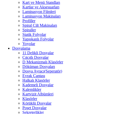
Kart ve Menü Standları
Kartlar ve Aksesuarları
Laminasyon Filmleri
Laminasyon Makinaları
Profiller
Spiral Cilt Makinaları
Spiraller
Statik Folyolar
Yapışkanlı Folyolar
Yoyolar
Dosyalama
11 Delikli Dosyalar
Çıtçıtlı Dosyalar
D Mekanizmalı Klasörler
Döküman Dosyaları
Dosya Ayracı(Seperatör)
Evrak Çantası
Halkalı Klasörler
Kademeli Dosyalar
Kalemlikler
Kartvizit Albümleri
Klasörler
Körüklü Dosyalar
Poşet Dosyalar
Sekreterlikler