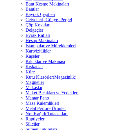
Bant Kesme Makinaları
Bantlar
Bayrak Çeşitleri
Cetvelleri, Gönye, Pergel
Çöp Kovaları
Delgeçler
Evrak Rafları
Hesap Makinaları
Istampalar ve Mürekkepleri
Kartvizitlikler
Kaşeler
Kılçıklar ve Makinası
Kıskaçlar
Küre
Kutu Klasörler(Magazinlik)
Magnetler
Makaslar
Maket Bıçakları ve Yedekleri
Mantar Pano
Masa Kalemlikleri
Metal Perfore Ürünler
Not Kağıdı Tutacakları
Raptiyeler
Siliciler
Sümen Takımları