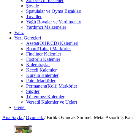
Soft ve Oil Pasteller
Şovale
Spatulalar ve Oyma Bıçakları
Tuvaller
Yağlı Boyalar ve Yardımcıları
Yardımcı Malzemeler
Valiz
Yazı Gereçleri
Asetat(OHP/CD) Kalemleri
Board(Tahta) Markörler
Fineliner Kalemler
Fosforlu Kalemler
Kalemtraşlar
Keçeli Kalemler
Kurşun Kalemler
Paint Markörler
Permanent(Koli) Markörler
Silgiler
Tükenmez Kalemler
Versatil Kalemler ve Uçları
Genel
Ana Sayfa
/
Oyuncak
/
Birlik Oyuncak Sürtmeli Metal Asaorti İş Ka