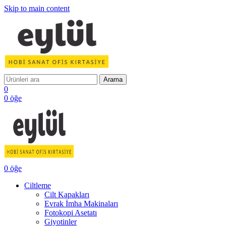
Skip to main content
Arama
0
0
öğe
0
öğe
Ciltleme
Cilt Kapakları
Evrak İmha Makinaları
Fotokopi Asetatı
Giyotinler