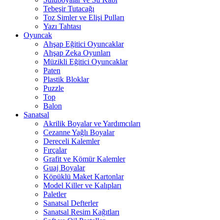
Tebeşir Tutacağı
Toz Simler ve Elişi Pulları
Yazı Tahtası
Oyuncak
Ahşap Eğitici Oyuncaklar
Ahşap Zeka Oyunları
Müzikli Eğitici Oyuncaklar
Paten
Plastik Bloklar
Puzzle
Top
Balon
Sanatsal
Akrilik Boyalar ve Yardımcıları
Cezanne Yağlı Boyalar
Dereceli Kalemler
Fırçalar
Grafit ve Kömür Kalemler
Guaj Boyalar
Köpüklü Maket Kartonlar
Model Killer ve Kalıpları
Paletler
Sanatsal Defterler
Sanatsal Resim Kağıtları