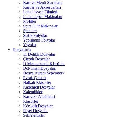
Kart ve Menü Standları
Kartlar ve Aksesuarları
Laminasyon Filmleri
Laminasyon Makinaları
Profiller
Spiral Cilt Makinaları
Spiraller
Statik Folyolar
Yapışkanlı Folyolar
Yoyolar
Dosyalama
11 Delikli Dosyalar
Çıtçıtlı Dosyalar
D Mekanizmalı Klasörler
Döküman Dosyaları
Dosya Ayracı(Seperatör)
Evrak Çantası
Halkalı Klasörler
Kademeli Dosyalar
Kalemlikler
Kartvizit Albümleri
Klasörler
Körüklü Dosyalar
Poşet Dosyalar
Sekreterlikler