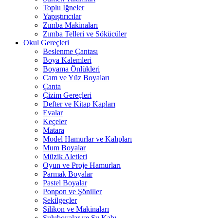
Toplu İğneler
Yapıştırıcılar
Zımba Makinaları
Zımba Telleri ve Sökücüler
Okul Gereçleri
Beslenme Çantası
Boya Kalemleri
Boyama Önlükleri
Cam ve Yüz Boyaları
Çanta
Çizim Gereçleri
Defter ve Kitap Kapları
Evalar
Keçeler
Matara
Model Hamurlar ve Kalıpları
Mum Boyalar
Müzik Aletleri
Oyun ve Proje Hamurları
Parmak Boyalar
Pastel Boyalar
Ponpon ve Şöniller
Şekilgeçler
Silikon ve Makinaları
Suluboyalar ve Su Kabı