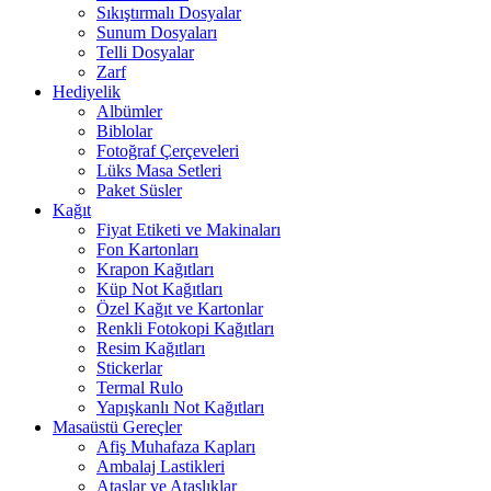
Sıkıştırmalı Dosyalar
Sunum Dosyaları
Telli Dosyalar
Zarf
Hediyelik
Albümler
Biblolar
Fotoğraf Çerçeveleri
Lüks Masa Setleri
Paket Süsler
Kağıt
Fiyat Etiketi ve Makinaları
Fon Kartonları
Krapon Kağıtları
Küp Not Kağıtları
Özel Kağıt ve Kartonlar
Renkli Fotokopi Kağıtları
Resim Kağıtları
Stickerlar
Termal Rulo
Yapışkanlı Not Kağıtları
Masaüstü Gereçler
Afiş Muhafaza Kapları
Ambalaj Lastikleri
Ataşlar ve Ataşlıklar