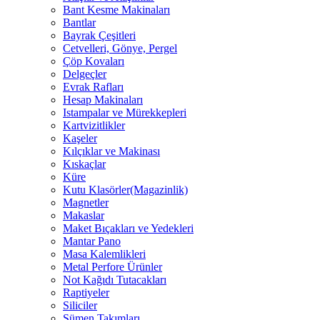
Bant Kesme Makinaları
Bantlar
Bayrak Çeşitleri
Cetvelleri, Gönye, Pergel
Çöp Kovaları
Delgeçler
Evrak Rafları
Hesap Makinaları
Istampalar ve Mürekkepleri
Kartvizitlikler
Kaşeler
Kılçıklar ve Makinası
Kıskaçlar
Küre
Kutu Klasörler(Magazinlik)
Magnetler
Makaslar
Maket Bıçakları ve Yedekleri
Mantar Pano
Masa Kalemlikleri
Metal Perfore Ürünler
Not Kağıdı Tutacakları
Raptiyeler
Siliciler
Sümen Takımları