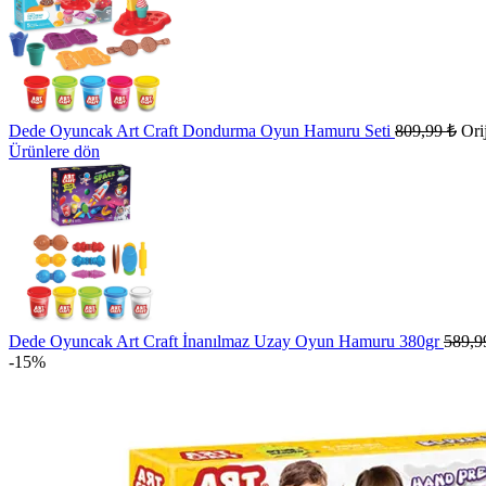
Dede Oyuncak Art Craft Dondurma Oyun Hamuru Seti
809,99
₺
Ori
Ürünlere dön
Dede Oyuncak Art Craft İnanılmaz Uzay Oyun Hamuru 380gr
589,
-15%