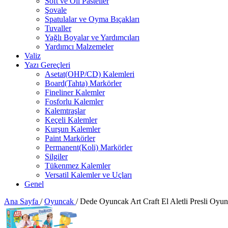
Soft ve Oil Pasteller
Şovale
Spatulalar ve Oyma Bıçakları
Tuvaller
Yağlı Boyalar ve Yardımcıları
Yardımcı Malzemeler
Valiz
Yazı Gereçleri
Asetat(OHP/CD) Kalemleri
Board(Tahta) Markörler
Fineliner Kalemler
Fosforlu Kalemler
Kalemtraşlar
Keçeli Kalemler
Kurşun Kalemler
Paint Markörler
Permanent(Koli) Markörler
Silgiler
Tükenmez Kalemler
Versatil Kalemler ve Uçları
Genel
Ana Sayfa
/
Oyuncak
/
Dede Oyuncak Art Craft El Aletli Presli Oyu