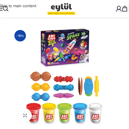
Skip to main content
Ana Sayfa
/
Oyuncak
-15%
Büyütmek için tıklayın