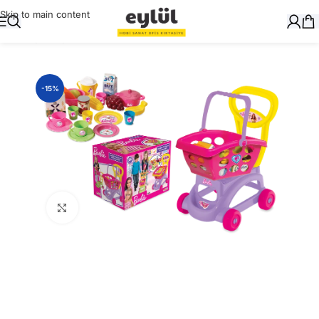
Skip to main content
Ana Sayfa
/
Oyuncak
-15%
Büyütmek için tıklayın