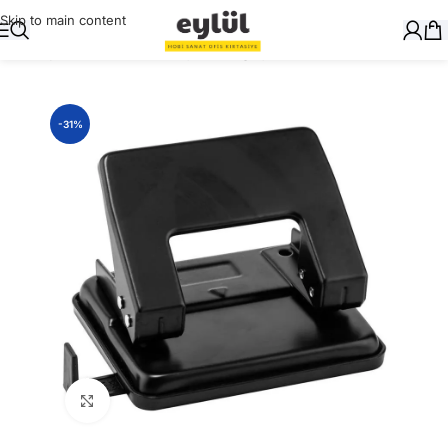
Skip to main content
Ana Sayfa
/
Masaüstü Gereçler
/
Delgeçler
-31%
Büyütmek için tıklayın