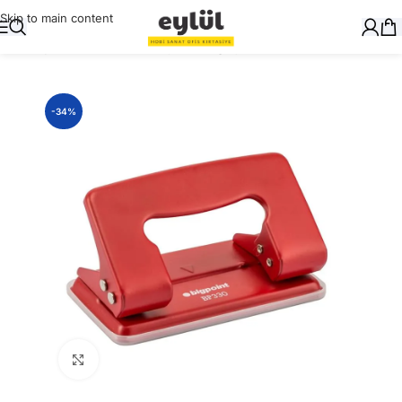
Skip to main content
Ana Sayfa
/
Masaüstü Gereçler
/
Delgeçler
-34%
Büyütmek için tıklayın