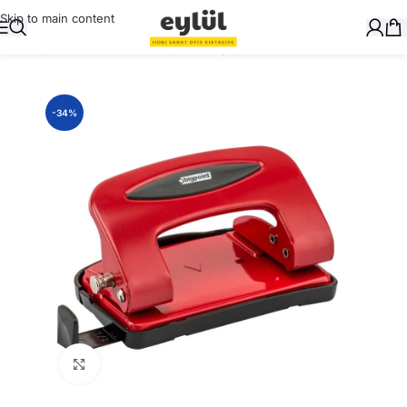
Skip to main content
Ana Sayfa
/
Masaüstü Gereçler
/
Delgeçler
-34%
Büyütmek için tıklayın