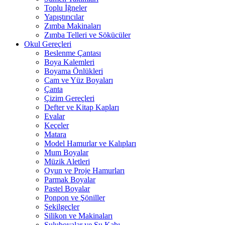
Toplu İğneler
Yapıştırıcılar
Zımba Makinaları
Zımba Telleri ve Sökücüler
Okul Gereçleri
Beslenme Çantası
Boya Kalemleri
Boyama Önlükleri
Cam ve Yüz Boyaları
Çanta
Çizim Gereçleri
Defter ve Kitap Kapları
Evalar
Keçeler
Matara
Model Hamurlar ve Kalıpları
Mum Boyalar
Müzik Aletleri
Oyun ve Proje Hamurları
Parmak Boyalar
Pastel Boyalar
Ponpon ve Şöniller
Şekilgeçler
Silikon ve Makinaları
Suluboyalar ve Su Kabı