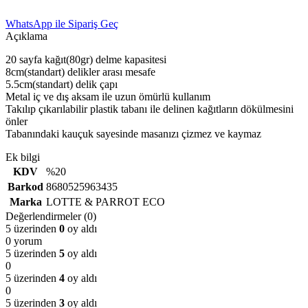
WhatsApp ile Sipariş Geç
Açıklama
20 sayfa kağıt(80gr) delme kapasitesi
8cm(standart) delikler arası mesafe
5.5cm(standart) delik çapı
Metal iç ve dış aksam ile uzun ömürlü kullanım
Takılıp çıkarılabilir plastik tabanı ile delinen kağıtların dökülmesini
önler
Tabanındaki kauçuk sayesinde masanızı çizmez ve kaymaz
Ek bilgi
KDV
%20
Barkod
8680525963435
Marka
LOTTE & PARROT ECO
Değerlendirmeler (0)
5 üzerinden
0
oy aldı
0 yorum
5 üzerinden
5
oy aldı
0
5 üzerinden
4
oy aldı
0
5 üzerinden
3
oy aldı