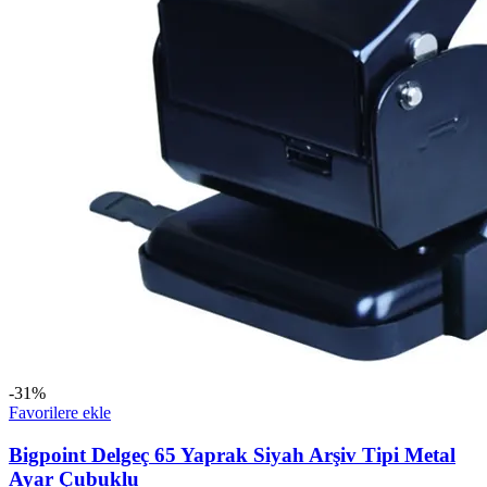
-31%
Favorilere ekle
Bigpoint Delgeç 65 Yaprak Siyah Arşiv Tipi Metal
Ayar Çubuklu