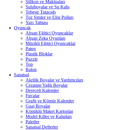
Silikon ve Makinaları
Suluboyalar ve Su Kabı
Tebeşir Tutacağı
Toz Simler ve Elişi Pulları
Yazı Tahtası
Oyuncak
Ahşap Eğitici Oyuncaklar
Ahşap Zeka Oyunları
Müzikli Eğitici Oyuncaklar
Paten
Plastik Bloklar
Puzzle
Top
Balon
Sanatsal
Akrilik Boyalar ve Yardımcıları
Cezanne Yağlı Boyalar
Dereceli Kalemler
Fırçalar
Grafit ve Kömür Kalemler
Guaj Boyalar
Köpüklü Maket Kartonlar
Model Killer ve Kalıpları
Paletler
Sanatsal Defterler