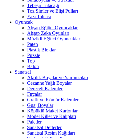
Tebeşir Tutacağı
Toz Simler ve Elişi Pulları
Yazı Tahtası
Oyuncak
Ahşap Eğitici Oyuncaklar
Ahşap Zeka Oyunları
Müzikli Eğitici Oyuncaklar
Paten
Plastik Bloklar
Puzzle
Top
Balon
Sanatsal
Akrilik Boyalar ve Yardımcıları
Cezanne Yağlı Boyalar
Dereceli Kalemler
Fırçalar
Grafit ve Kömür Kalemler
Guaj Boyalar
Köpüklü Maket Kartonlar
Model Killer ve Kalıpları
Paletler
Sanatsal Defterler
Sanatsal Resim Kağıtları