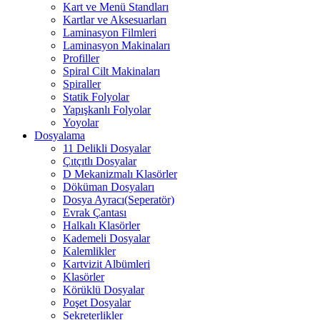
Kart ve Menü Standları
Kartlar ve Aksesuarları
Laminasyon Filmleri
Laminasyon Makinaları
Profiller
Spiral Cilt Makinaları
Spiraller
Statik Folyolar
Yapışkanlı Folyolar
Yoyolar
Dosyalama
11 Delikli Dosyalar
Çıtçıtlı Dosyalar
D Mekanizmalı Klasörler
Döküman Dosyaları
Dosya Ayracı(Seperatör)
Evrak Çantası
Halkalı Klasörler
Kademeli Dosyalar
Kalemlikler
Kartvizit Albümleri
Klasörler
Körüklü Dosyalar
Poşet Dosyalar
Sekreterlikler