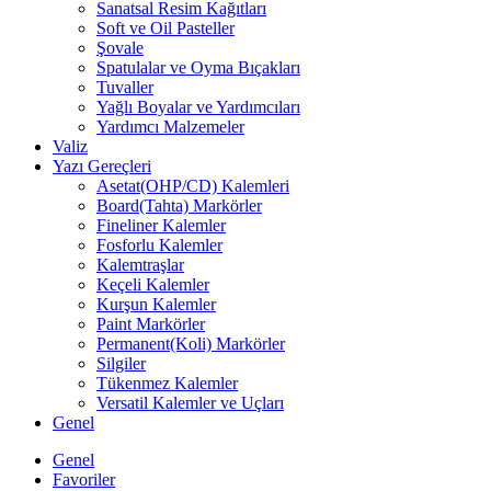
Sanatsal Resim Kağıtları
Soft ve Oil Pasteller
Şovale
Spatulalar ve Oyma Bıçakları
Tuvaller
Yağlı Boyalar ve Yardımcıları
Yardımcı Malzemeler
Valiz
Yazı Gereçleri
Asetat(OHP/CD) Kalemleri
Board(Tahta) Markörler
Fineliner Kalemler
Fosforlu Kalemler
Kalemtraşlar
Keçeli Kalemler
Kurşun Kalemler
Paint Markörler
Permanent(Koli) Markörler
Silgiler
Tükenmez Kalemler
Versatil Kalemler ve Uçları
Genel
Genel
Favoriler