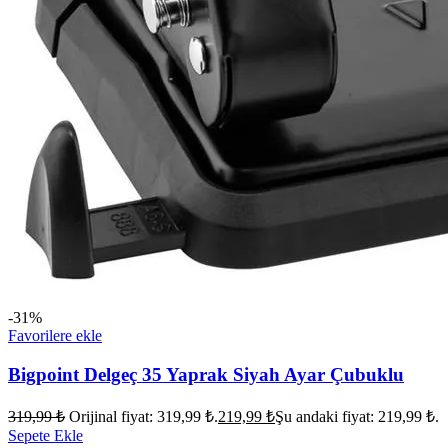
-31%
Favorilere ekle
Bigpoint Delgeç 35 Yaprak Siyah Ayar Çubuklu
319,99
₺
Orijinal fiyat: 319,99 ₺.
219,99
₺
Şu andaki fiyat: 219,99 ₺.
Sepete Ekle