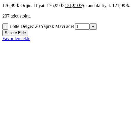
176,99
₺
Orijinal fiyat: 176,99 ₺.
121,99
₺
Şu andaki fiyat: 121,99 ₺.
207 adet stokta
Lotte Delgec 20 Yaprak Mavi adet
-
+
Sepete Ekle
Favorilere ekle