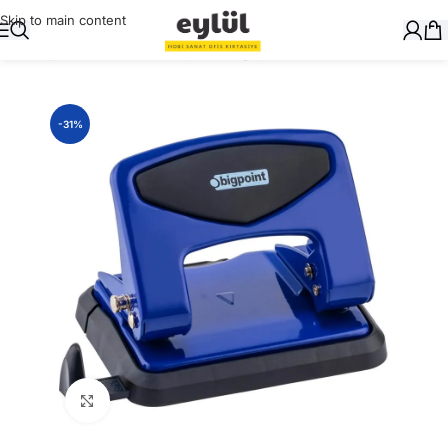
Skip to main content
Ana Sayfa
/
Masaüstü Gereçler
/
Delgeçler
-31%
Büyütmek için tıklayın