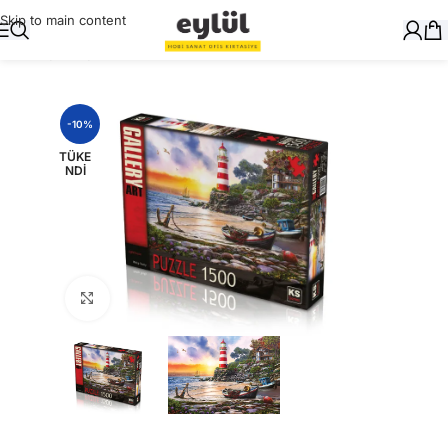
Skip to main content
Ana Sayfa
/
Oyuncak
/
Puzzle
-10%
TÜKE
NDI
Büyütmek için tıklayın