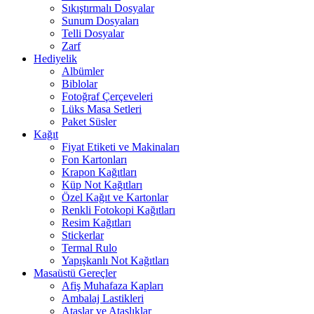
Sıkıştırmalı Dosyalar
Sunum Dosyaları
Telli Dosyalar
Zarf
Hediyelik
Albümler
Biblolar
Fotoğraf Çerçeveleri
Lüks Masa Setleri
Paket Süsler
Kağıt
Fiyat Etiketi ve Makinaları
Fon Kartonları
Krapon Kağıtları
Küp Not Kağıtları
Özel Kağıt ve Kartonlar
Renkli Fotokopi Kağıtları
Resim Kağıtları
Stickerlar
Termal Rulo
Yapışkanlı Not Kağıtları
Masaüstü Gereçler
Afiş Muhafaza Kapları
Ambalaj Lastikleri
Ataşlar ve Ataşlıklar