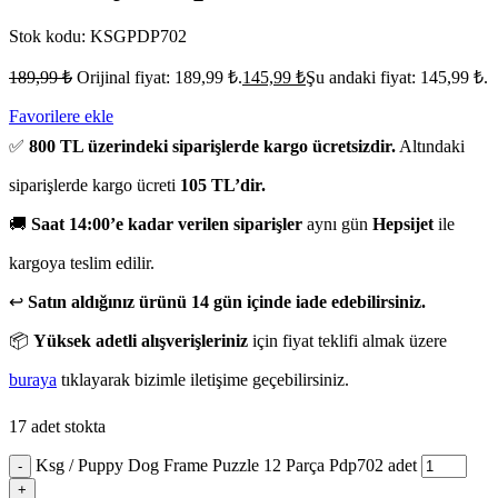
Stok kodu:
KSGPDP702
189,99
₺
Orijinal fiyat: 189,99 ₺.
145,99
₺
Şu andaki fiyat: 145,99 ₺.
Favorilere ekle
✅
800 TL üzerindeki siparişlerde kargo ücretsizdir.
Altındaki
siparişlerde kargo ücreti
105 TL’dir.
🚚
Saat 14:00’e kadar verilen siparişler
aynı gün
Hepsijet
ile
kargoya teslim edilir.
↩️
Satın aldığınız ürünü 14 gün içinde iade edebilirsiniz.
📦
Yüksek adetli alışverişleriniz
için fiyat teklifi almak üzere
buraya
tıklayarak bizimle iletişime geçebilirsiniz.
17 adet stokta
Ksg / Puppy Dog Frame Puzzle 12 Parça Pdp702 adet
-
+