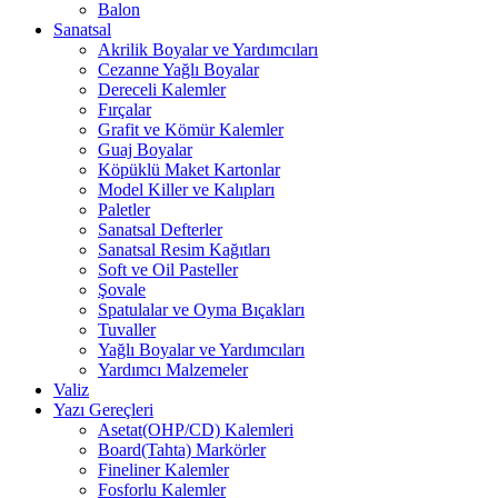
Balon
Sanatsal
Akrilik Boyalar ve Yardımcıları
Cezanne Yağlı Boyalar
Dereceli Kalemler
Fırçalar
Grafit ve Kömür Kalemler
Guaj Boyalar
Köpüklü Maket Kartonlar
Model Killer ve Kalıpları
Paletler
Sanatsal Defterler
Sanatsal Resim Kağıtları
Soft ve Oil Pasteller
Şovale
Spatulalar ve Oyma Bıçakları
Tuvaller
Yağlı Boyalar ve Yardımcıları
Yardımcı Malzemeler
Valiz
Yazı Gereçleri
Asetat(OHP/CD) Kalemleri
Board(Tahta) Markörler
Fineliner Kalemler
Fosforlu Kalemler