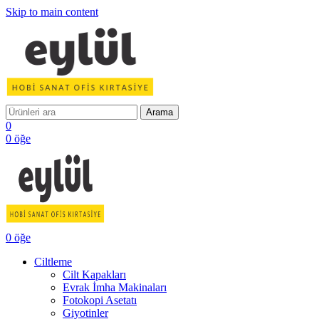
Skip to main content
Arama
0
0
öğe
0
öğe
Ciltleme
Cilt Kapakları
Evrak İmha Makinaları
Fotokopi Asetatı
Giyotinler