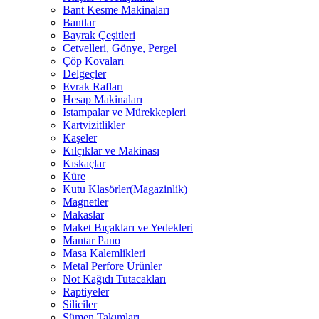
Bant Kesme Makinaları
Bantlar
Bayrak Çeşitleri
Cetvelleri, Gönye, Pergel
Çöp Kovaları
Delgeçler
Evrak Rafları
Hesap Makinaları
Istampalar ve Mürekkepleri
Kartvizitlikler
Kaşeler
Kılçıklar ve Makinası
Kıskaçlar
Küre
Kutu Klasörler(Magazinlik)
Magnetler
Makaslar
Maket Bıçakları ve Yedekleri
Mantar Pano
Masa Kalemlikleri
Metal Perfore Ürünler
Not Kağıdı Tutacakları
Raptiyeler
Siliciler
Sümen Takımları