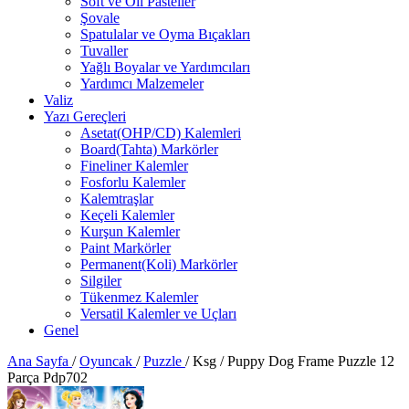
Soft ve Oil Pasteller
Şovale
Spatulalar ve Oyma Bıçakları
Tuvaller
Yağlı Boyalar ve Yardımcıları
Yardımcı Malzemeler
Valiz
Yazı Gereçleri
Asetat(OHP/CD) Kalemleri
Board(Tahta) Markörler
Fineliner Kalemler
Fosforlu Kalemler
Kalemtraşlar
Keçeli Kalemler
Kurşun Kalemler
Paint Markörler
Permanent(Koli) Markörler
Silgiler
Tükenmez Kalemler
Versatil Kalemler ve Uçları
Genel
Ana Sayfa
/
Oyuncak
/
Puzzle
/
Ksg / Puppy Dog Frame Puzzle 12
Parça Pdp702