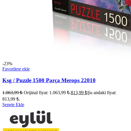
-23%
Favorilere ekle
Ksg / Puzzle 1500 Parça Merops 22010
1.063,99
₺
Orijinal fiyat: 1.063,99 ₺.
813,99
₺
Şu andaki fiyat:
813,99 ₺.
Sepete Ekle