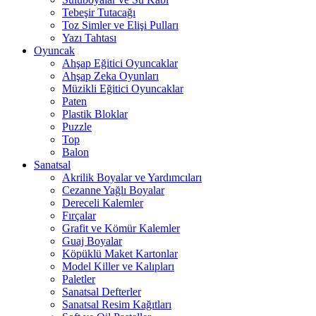
Tebeşir Tutacağı
Toz Simler ve Elişi Pulları
Yazı Tahtası
Oyuncak
Ahşap Eğitici Oyuncaklar
Ahşap Zeka Oyunları
Müzikli Eğitici Oyuncaklar
Paten
Plastik Bloklar
Puzzle
Top
Balon
Sanatsal
Akrilik Boyalar ve Yardımcıları
Cezanne Yağlı Boyalar
Dereceli Kalemler
Fırçalar
Grafit ve Kömür Kalemler
Guaj Boyalar
Köpüklü Maket Kartonlar
Model Killer ve Kalıpları
Paletler
Sanatsal Defterler
Sanatsal Resim Kağıtları