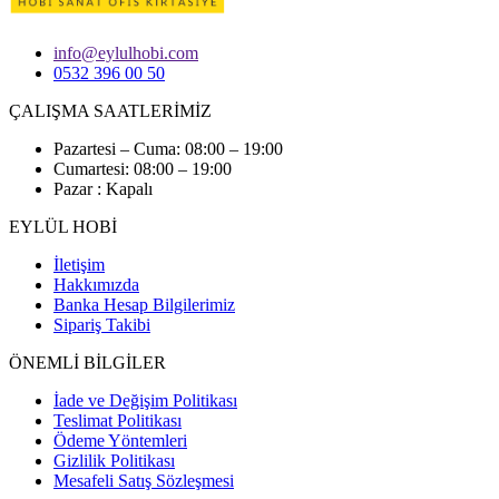
info@eylulhobi.com
0532 396 00 50
ÇALIŞMA SAATLERİMİZ
Pazartesi – Cuma: 08:00 – 19:00
Cumartesi: 08:00 – 19:00
Pazar : Kapalı
EYLÜL HOBİ
İletişim
Hakkımızda
Banka Hesap Bilgilerimiz
Sipariş Takibi
ÖNEMLİ BİLGİLER
İade ve Değişim Politikası
Teslimat Politikası
Ödeme Yöntemleri
Gizlilik Politikası
Mesafeli Satış Sözleşmesi