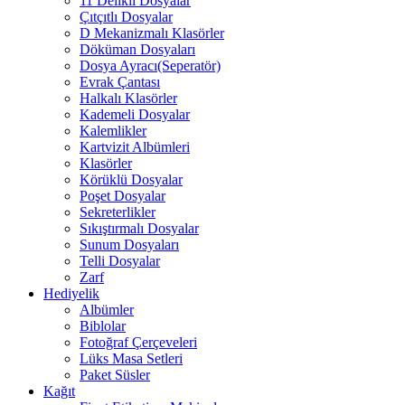
11 Delikli Dosyalar
Çıtçıtlı Dosyalar
D Mekanizmalı Klasörler
Döküman Dosyaları
Dosya Ayracı(Seperatör)
Evrak Çantası
Halkalı Klasörler
Kademeli Dosyalar
Kalemlikler
Kartvizit Albümleri
Klasörler
Körüklü Dosyalar
Poşet Dosyalar
Sekreterlikler
Sıkıştırmalı Dosyalar
Sunum Dosyaları
Telli Dosyalar
Zarf
Hediyelik
Albümler
Biblolar
Fotoğraf Çerçeveleri
Lüks Masa Setleri
Paket Süsler
Kağıt