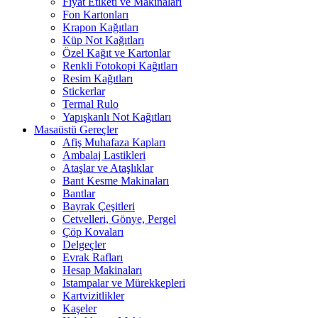
Fiyat Etiketi ve Makinaları
Fon Kartonları
Krapon Kağıtları
Küp Not Kağıtları
Özel Kağıt ve Kartonlar
Renkli Fotokopi Kağıtları
Resim Kağıtları
Stickerlar
Termal Rulo
Yapışkanlı Not Kağıtları
Masaüstü Gereçler
Afiş Muhafaza Kapları
Ambalaj Lastikleri
Ataşlar ve Ataşlıklar
Bant Kesme Makinaları
Bantlar
Bayrak Çeşitleri
Cetvelleri, Gönye, Pergel
Çöp Kovaları
Delgeçler
Evrak Rafları
Hesap Makinaları
Istampalar ve Mürekkepleri
Kartvizitlikler
Kaşeler