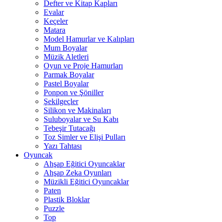
Defter ve Kitap Kapları
Evalar
Keçeler
Matara
Model Hamurlar ve Kalıpları
Mum Boyalar
Müzik Aletleri
Oyun ve Proje Hamurları
Parmak Boyalar
Pastel Boyalar
Ponpon ve Şöniller
Şekilgeçler
Silikon ve Makinaları
Suluboyalar ve Su Kabı
Tebeşir Tutacağı
Toz Simler ve Elişi Pulları
Yazı Tahtası
Oyuncak
Ahşap Eğitici Oyuncaklar
Ahşap Zeka Oyunları
Müzikli Eğitici Oyuncaklar
Paten
Plastik Bloklar
Puzzle
Top