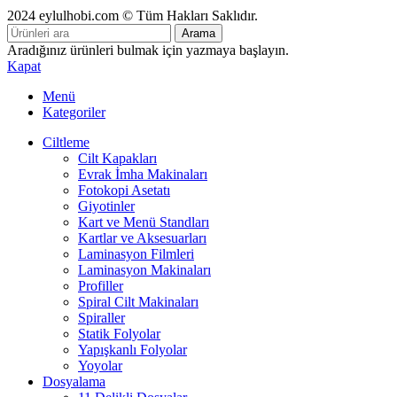
2024 eylulhobi.com © Tüm Hakları Saklıdır.
Arama
Aradığınız ürünleri bulmak için yazmaya başlayın.
Kapat
Menü
Kategoriler
Ciltleme
Cilt Kapakları
Evrak İmha Makinaları
Fotokopi Asetatı
Giyotinler
Kart ve Menü Standları
Kartlar ve Aksesuarları
Laminasyon Filmleri
Laminasyon Makinaları
Profiller
Spiral Cilt Makinaları
Spiraller
Statik Folyolar
Yapışkanlı Folyolar
Yoyolar
Dosyalama