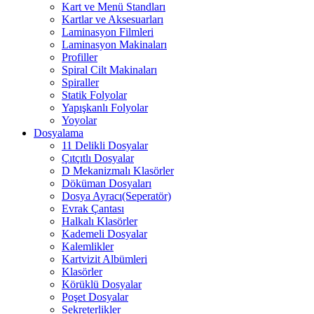
Kart ve Menü Standları
Kartlar ve Aksesuarları
Laminasyon Filmleri
Laminasyon Makinaları
Profiller
Spiral Cilt Makinaları
Spiraller
Statik Folyolar
Yapışkanlı Folyolar
Yoyolar
Dosyalama
11 Delikli Dosyalar
Çıtçıtlı Dosyalar
D Mekanizmalı Klasörler
Döküman Dosyaları
Dosya Ayracı(Seperatör)
Evrak Çantası
Halkalı Klasörler
Kademeli Dosyalar
Kalemlikler
Kartvizit Albümleri
Klasörler
Körüklü Dosyalar
Poşet Dosyalar
Sekreterlikler