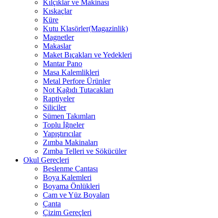
Kılçıklar ve Makinası
Kıskaçlar
Küre
Kutu Klasörler(Magazinlik)
Magnetler
Makaslar
Maket Bıçakları ve Yedekleri
Mantar Pano
Masa Kalemlikleri
Metal Perfore Ürünler
Not Kağıdı Tutacakları
Raptiyeler
Siliciler
Sümen Takımları
Toplu İğneler
Yapıştırıcılar
Zımba Makinaları
Zımba Telleri ve Sökücüler
Okul Gereçleri
Beslenme Çantası
Boya Kalemleri
Boyama Önlükleri
Cam ve Yüz Boyaları
Çanta
Çizim Gereçleri