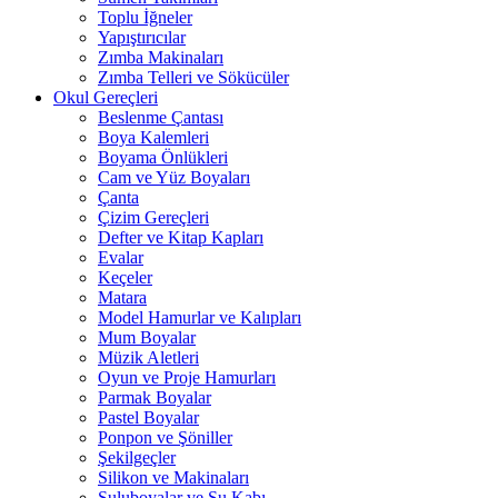
Toplu İğneler
Yapıştırıcılar
Zımba Makinaları
Zımba Telleri ve Sökücüler
Okul Gereçleri
Beslenme Çantası
Boya Kalemleri
Boyama Önlükleri
Cam ve Yüz Boyaları
Çanta
Çizim Gereçleri
Defter ve Kitap Kapları
Evalar
Keçeler
Matara
Model Hamurlar ve Kalıpları
Mum Boyalar
Müzik Aletleri
Oyun ve Proje Hamurları
Parmak Boyalar
Pastel Boyalar
Ponpon ve Şöniller
Şekilgeçler
Silikon ve Makinaları
Suluboyalar ve Su Kabı