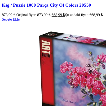
Ksg / Puzzle 1000 Parça City Of Colors 20550
873,99
₺
Orijinal fiyat: 873,99 ₺.
668,99
₺
Şu andaki fiyat: 668,99 ₺.
Sepete Ekle