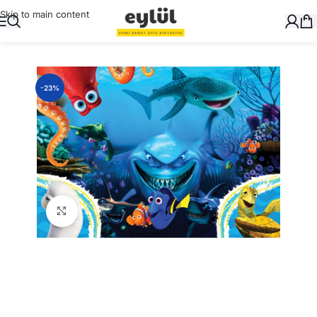
Skip to main content
Ana Sayfa
/
Oyuncak
/
Puzzle
-23%
Büyütmek için tıklayın